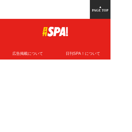
▲
PAGE TOP
広告掲載について
日刊SPA！について
ニュース提供先
PR記事一覧
ライター・執筆者募集
プライバシーポリシー
Cookie使用について
著作権について
運営会社
記事使用について
お問い合わせ
よくある質問