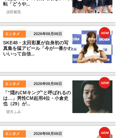
転「どうや...
須田紫苑
NEW!
エンタメ
2026年08月08日
SKE48・太田彩夏が自身初の写
真集を猛アピール「今が一番かわ
いいって自信...
NEW!
エンタメ
2026年08月08日
「“隠れCMキング”と呼ばれるの
は…」男性CM起用4位・小倉史
也（29）が...
望月ふみ
NEW!
エンタメ
2026年08月08日