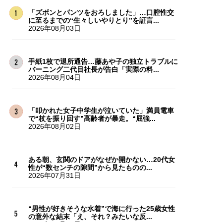
「ズボンとパンツをおろしました」…口腔性交
に至るまでの“生々しいやりとり”を証言...
2026年08月03日
手紙1枚で退所通告…藤あや子の独立トラブルに
バーニング二代目社長が告白「実際の料...
2026年08月04日
「叩かれた女子中学生が泣いていた」満員電車
で“杖を振り回す”高齢者が暴走。“屈強...
2026年08月02日
ある朝、玄関のドアがなぜか開かない…20代女
性が“数センチの隙間”から見たものの...
2026年07月31日
“男性が好きそうな水着”で海に行った25歳女性
の意外な結末「え、それ？みたいな反...