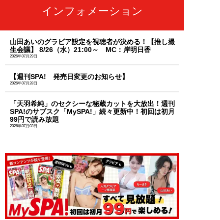
インフォメーション
山田あいのグラビア設定を視聴者が決める！【推し撮
生会議】 8/26（水）21:00～ MC：岸明日香
2026年07月29日
【週刊SPA! 発売日変更のお知らせ】
2026年07月28日
「天羽希純」のセクシーな秘蔵カットを大放出！週刊
SPA!のサブスク「MySPA!」続々更新中！初回は初月
99円で読み放題
2026年07月03日