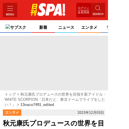
ログイン
会員登録
サブスク
新着
ニュース
エンタメ
ライフ
トップ
秋元康氏プロデュースの世界を目指す新アイドル・
WHITE SCORPION「日本だと、東京ドームでライブをした
い！」
13naco7491_edited
エンタメ
2023年12月03日
秋元康氏プロデュースの世界を目