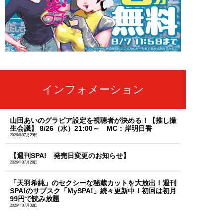
インフォメーション
山田あいのグラビア設定を視聴者が決める！【推し撮
生会議】 8/26（水）21:00～ MC：岸明日香
2026年07月29日
【週刊SPA! 発売日変更のお知らせ】
2026年07月28日
「天羽希純」のセクシーな秘蔵カットを大放出！週刊
SPA!のサブスク「MySPA!」続々更新中！初回は初月
99円で読み放題
2026年07月03日