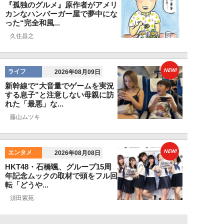
『孤独のグルメ』原作者がアメリ
カンなハンバーガー屋で夢中にな
った“完全和風...
久住昌之
NEW!
ライフ
2026年08月09日
新幹線で“大音量でゲームを実況
する息子”と注意しない母親に訪
れた「最悪」な...
藤山ムツキ
NEW!
エンタメ
2026年08月08日
HKT48・石橋颯、グループ15周
年記念ムックの取材で頭をフル回
転「どうや...
須田紫苑