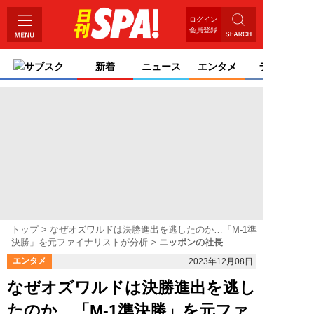
ログイン
会員登録
サブスク
新着
ニュース
エンタメ
ライフ
トップ
なぜオズワルドは決勝進出を逃したのか…「M-1準
決勝」を元ファイナリストが分析
ニッポンの社長
エンタメ
2023年12月08日
なぜオズワルドは決勝進出を逃し
たのか…「M-1準決勝」を元ファ