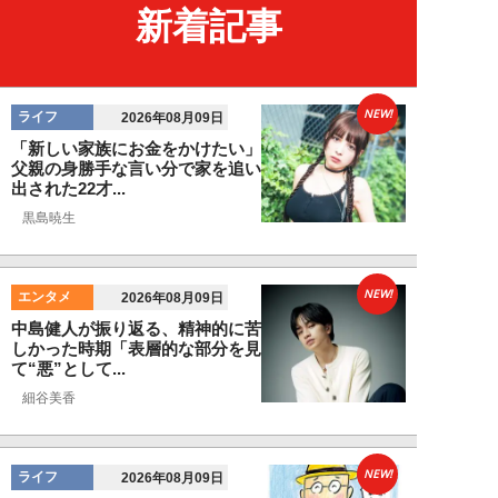
新着記事
NEW!
ライフ
2026年08月09日
「新しい家族にお金をかけたい」
父親の身勝手な言い分で家を追い
出された22才...
黒島暁生
NEW!
エンタメ
2026年08月09日
中島健人が振り返る、精神的に苦
しかった時期「表層的な部分を見
て“悪”として...
細谷美香
NEW!
ライフ
2026年08月09日