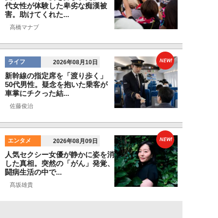
代女性が体験した卑劣な痴漢被
害。助けてくれた...
高橋マナブ
NEW!
ライフ
2026年08月10日
新幹線の指定席を「渡り歩く」
50代男性。疑念を抱いた乗客が
車掌にチクった結...
佐藤俊治
NEW!
エンタメ
2026年08月09日
人気セクシー女優が静かに姿を消
した真相。突然の「がん」発覚、
闘病生活の中で...
髙坂雄貴