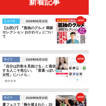
新着記事
NEW!
ニュース
2026年08月10日
【お詫び】『孤独のグルメ 満腹
セレクション おかわり』につい
て
NEW!
ライフ
2026年08月10日
「自分は詐欺を見抜ける」と過信
する人こそ危ない。「普通っぽい
女性」にハメら...
橋本未来
NEW!
ライフ
2026年08月10日
夏フェスで「胸を揉まれた」20