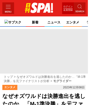
ログイン
会員登録
サブスク
新着
ニュース
エンタメ
ライフ
トップ
なぜオズワルドは決勝進出を逃したのか…「M-1準
決勝」を元ファイナリストが分析
モグライダー
エンタメ
2023年12月08日
なぜオズワルドは決勝進出を逃し
たのか…「M-1準決勝」を元ファ