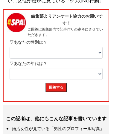
い…女性が密かに見ている「5つのNG行動」
この記者は、他にもこんな記事を書いています
婚活女性が見ている「男性のプロフィール写真」