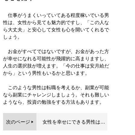
仕事がうまくいっていてある程度稼いでいる男
性は、女性から見ても魅力的ですし、「この人な
ら大丈夫」と安心して女性も心を開いてくれるで
しょう。
お金がすべてではないですが、お金があった方
が幸せになれる可能性が飛躍的に高まりますし、
人生の選択肢が増えます。「今の仕事は安月給だ
から」という男性もいるかと思います。
このような男性は転職を考えるか、副業が可能
なら副業にチャレンジしましょう。それも難しい
ようなら、投資の勉強をする方法もあります。
次のページ
女性を幸せにできる男性は…