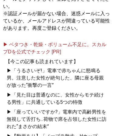
「本当に自分に合うベス
い。
トパートナー」を見抜く
※認証メールが届かない場合、迷惑メールに入っ
全技術！
ているか、メールアドレスが間違っている可能性
があります。再度ご登録ください。
▶ ベタつき・乾燥・ボリューム不足に。スカル
プDを公式でチェック [PR]
『
「最初の男」になりた
がる男、「最後の女」に
【今この記事も読まれています】
なりたがる女 夜の世界
▶「うるさいぞ!」電車で赤ちゃんに怒鳴る
で学ぶ男と女の新・心理
男。注意した女性が絶句した、隣に座る母親
大全
』
が放った“衝撃の一言”
▶「見た目は普通なのに、女性からモテ続け
男の浮気は副業、女の浮
気は転職活動？
る男性」に共通している5つの特徴
▶「座っていいですか?」電車内で高齢男性を
無視して舌打ち...荷物で席を占領した女性に訪
れた“まさかの結末”
記事一覧へ