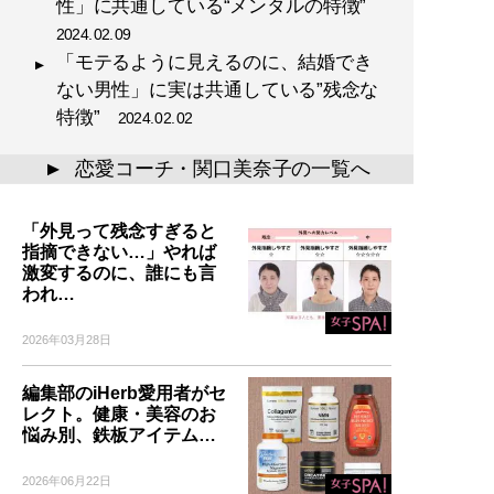
性」に共通している“メンタルの特徴”
2024.02.09
「モテるように見えるのに、結婚でき
ない男性」に実は共通している”残念な
特徴”
2024.02.02
恋愛コーチ・関口美奈子の一覧へ
▲
「外見って残念すぎると
指摘できない…」やれば
激変するのに、誰にも言
われ…
2026年03月28日
編集部のiHerb愛用者がセ
レクト。健康・美容のお
悩み別、鉄板アイテム…
2026年06月22日