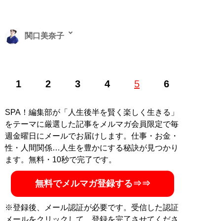
関口美奈子
恋愛コーチ。結婚相談所「
エースブライダル
」主宰。メ
1
2
3
4
5
6
ンズ化粧品「ISIKI」開発ディレクター。オフィシャルサ
イト「
sekiguchiminako.com
」。YouTubeチャンネル
「
みなこの圧倒的モテ男TV
」は開設1年半で総再生数が
SPA！編集部が「人生後半を賢く楽しく生きる」
5000万回を突破（Xアカウント:
@sekiguchiminako
）
をテーマに厳選した記事をメルマガ会員限定で毎
週金曜日にメールでお届けします。仕事・お金・
『
気遣いを恋と勘違いす
性・人間関係…人生を豊かにする秘訣が見つかり
る男、優しさを愛と勘違
ます。無料・10秒で完了です。
いする女 相手の本性を
見抜き、最高のベストパ
無料でメルマガ登録する⇒⇒
ートナーを見つける男と
女の心理ルール
』
※登録後、メール認証が必要です。受信した認証
メールをクリックして、登録を完了させてくださ