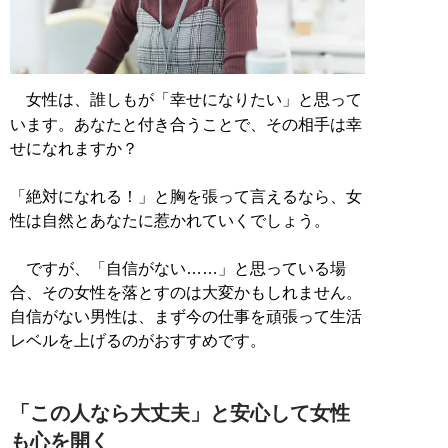
女性は、誰しもが「幸せになりたい」と思って
います。あなたと付き合うことで、その相手は幸
せになれますか？
「絶対になれる！」と胸を張って言えるなら、女
性は自然とあなたに惹かれていくでしょう。
ですが、「自信がない……」と思っている場
合、その女性を落とすのは大変かもしれません。
自信がない男性は、まず今の仕事を頑張って生活
レベルを上げるのがおすすめです。
「この人なら大丈夫」と安心して女性
も心を開く