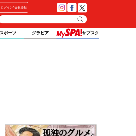
ログイン
会員登録
スポーツ
グラビア
サブスク