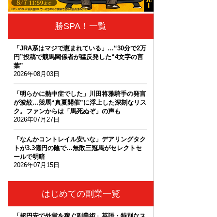
勝SPA！一覧
「JRA系はマジで恵まれている」…“30分で2万
円”投稿で競馬関係者が猛反発した“4文字の言
葉”
2026年08月03日
「明らかに熱中症でした」川田将雅騎手の発言
が波紋…競馬“真夏開催”に浮上した深刻なリス
ク。ファンからは「馬死ぬぞ」の声も
2026年07月27日
「なんかコントレイル安いな」デアリングタク
トが3.3億円の陰で…無敗三冠馬がセレクトセ
ールで明暗
2026年07月15日
はじめての副業一覧
「超円安で外貨を稼ぐ副業術」英語・特別なス