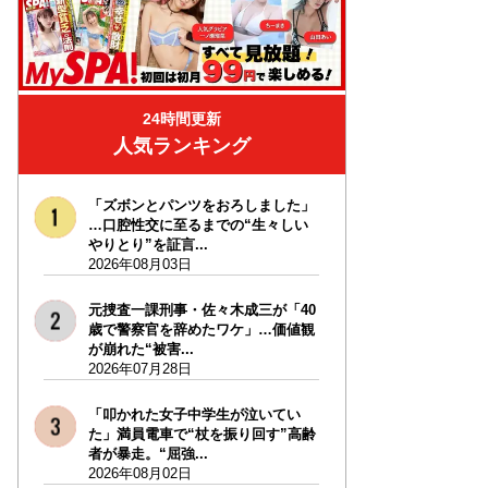
24時間更新
人気ランキング
「ズボンとパンツをおろしました」
…口腔性交に至るまでの“生々しい
やりとり”を証言...
2026年08月03日
元捜査一課刑事・佐々木成三が「40
歳で警察官を辞めたワケ」…価値観
が崩れた“被害...
2026年07月28日
「叩かれた女子中学生が泣いてい
た」満員電車で“杖を振り回す”高齢
者が暴走。“屈強...
2026年08月02日