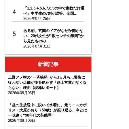
「1,2,3,4,5,6,7,8,9の中で素数だけ選
べ」中学生の7割が誤答。全国...
2026年07月25日
ある朝、玄関のドアがなぜか開かな
い…20代女性が“数センチの隙間”か
ら見たものの...
2026年07月31日
新着記事
上野アメ横の“一斉摘発”から3ヵ月も…警告に
従わない店舗が後を絶たず「路上営業がなくな
らない」理由【現地レポート】
2026年08月06日
「昼の生放送中に脱いで水着に」元ミニスカポ
リス・大原かおり（50歳）が振り返る、今とは
一味違う“90年代の芸能界”
2026年08月06日