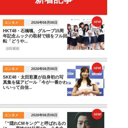
NEW!
エンタメ
2026年08月08日
HKT48・石橋颯、グループ15周
年記念ムックの取材で頭をフル回
転「どうや...
須田紫苑
NEW!
エンタメ
2026年08月08日
SKE48・太田彩夏が自身初の写
真集を猛アピール「今が一番かわ
いいって自信...
NEW!
エンタメ
2026年08月08日
「“隠れCMキング”と呼ばれるの