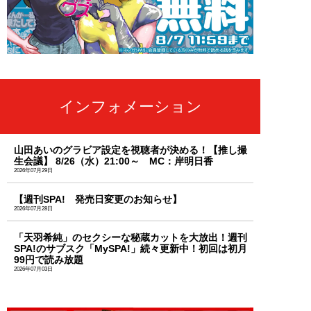
インフォメーション
山田あいのグラビア設定を視聴者が決める！【推し撮
生会議】 8/26（水）21:00～ MC：岸明日香
2026年07月29日
【週刊SPA! 発売日変更のお知らせ】
2026年07月28日
「天羽希純」のセクシーな秘蔵カットを大放出！週刊
SPA!のサブスク「MySPA!」続々更新中！初回は初月
99円で読み放題
2026年07月03日