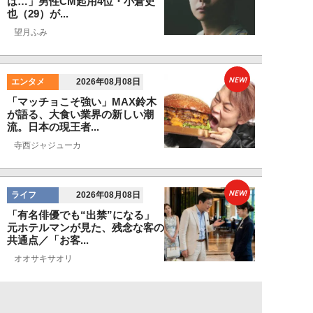
は…」男性CM起用4位・小倉史
也（29）が...
望月ふみ
NEW!
エンタメ
2026年08月08日
「マッチョこそ強い」MAX鈴木
が語る、大食い業界の新しい潮
流。日本の現王者...
寺西ジャジューカ
NEW!
ライフ
2026年08月08日
「有名俳優でも“出禁”になる」
元ホテルマンが見た、残念な客の
共通点／「お客...
オオサキサオリ