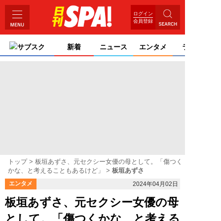
ログイン
会員登録
サブスク
新着
ニュース
エンタメ
ライフ
トップ
板垣あずさ、元セクシー女優の母として。「傷つく
かな、と考えることもあるけど」
板垣あずさ
エンタメ
2024年04月02日
板垣あずさ、元セクシー女優の母
として。「傷つくかな、と考える