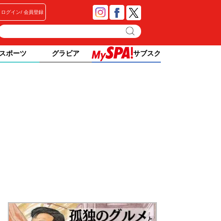
ログイン
会員登録
スポーツ
グラビア
サブスク