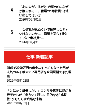
「あの人がいるだけで精神的になぜ
か削られる…」職場の“毒社員”は追
い出してはいけ...
2026年08月01日
「なぜ私が尻ぬぐいで疲弊しなきゃ
いけないのか…」職場を荒らす5タ
イプの“毒社員”...
2026年07月31日
仕事 新着記事
25歳で2000万円の借金…すべてを失った男が
人気のルイボスティ専門店を全国展開できた理
由
2026年08月02日
「とにかく成長したい」コンサル業界に群がる
若者たちが「危うい」理由。目的なき“成長
教”がもたらす残酷な末路
2026年08月02日