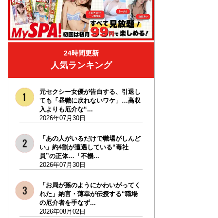
24時間更新
人気ランキング
元セクシー女優が告白する、引退し
ても「昼職に戻れないワケ」…高収
入よりも厄介な“...
2026年07月30日
「あの人がいるだけで職場がしんど
い」約4割が遭遇している“毒社
員”の正体…「不機...
2026年07月30日
「お局が孫のようにかわいがってく
れた」納言・薄幸が伝授する“職場
の厄介者を手なず...
2026年08月02日