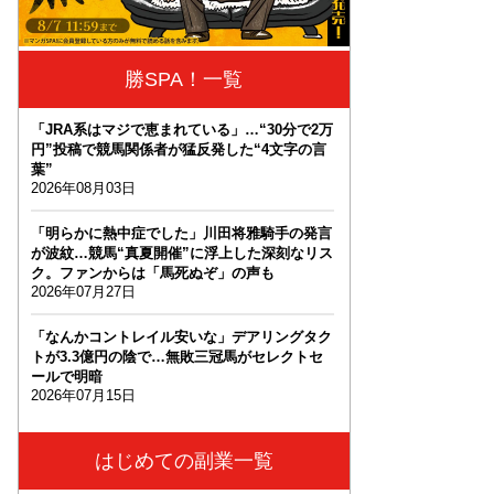
勝SPA！一覧
「JRA系はマジで恵まれている」…“30分で2万
円”投稿で競馬関係者が猛反発した“4文字の言
葉”
2026年08月03日
「明らかに熱中症でした」川田将雅騎手の発言
が波紋…競馬“真夏開催”に浮上した深刻なリス
ク。ファンからは「馬死ぬぞ」の声も
2026年07月27日
「なんかコントレイル安いな」デアリングタク
トが3.3億円の陰で…無敗三冠馬がセレクトセ
ールで明暗
2026年07月15日
はじめての副業一覧