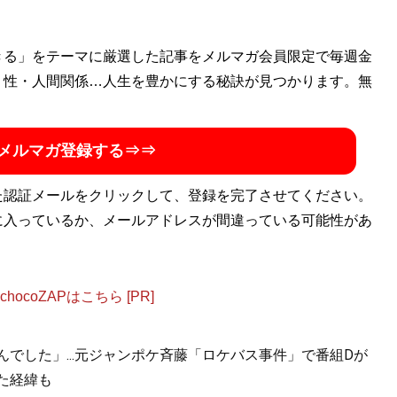
にて書籍コーディネーターなども経験。趣味は読書、ミュージ
きる」をテーマに厳選した記事をメルマガ会員限定で毎週金
・性・人間関係…人生を豊かにする秘訣が見つかります。無
メルマガ登録する⇒⇒
た認証メールをクリックして、登録を完了させてください。
に入っているか、メールアドレスが間違っている可能性があ
ocoZAPはこちら [PR]
んでした」...元ジャンポケ斉藤「ロケバス事件」で番組Dが
た経緯も