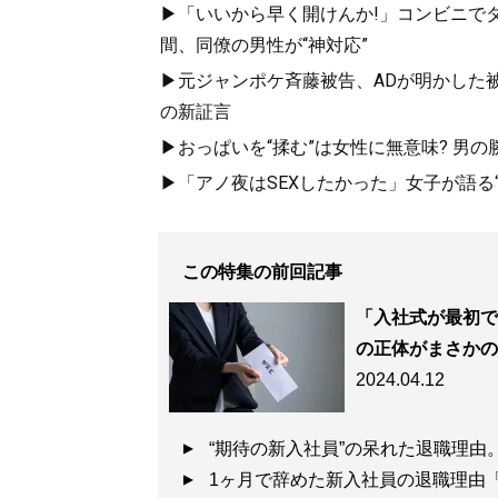
▶「いいから早く開けんか!」コンビニでタ
間、同僚の男性が“神対応”
▶元ジャンポケ斉藤被告、ADが明かした
の新証言
▶おっぱいを“揉む”は女性に無意味? 男の
▶「アノ夜はSEXしたかった」女子が語る“
この特集の前回記事
「入社式が最初で
の正体がまさかの
2024.04.12
“期待の新入社員”の呆れた退職理由
1ヶ月で辞めた新入社員の退職理由