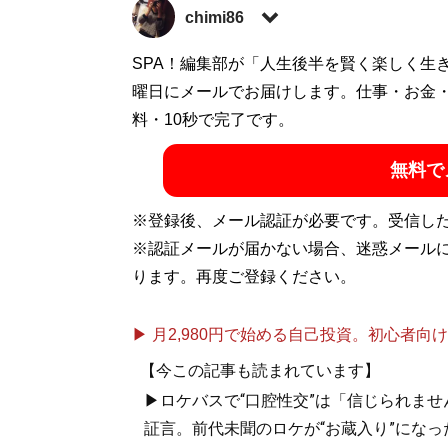
chimi86
2016年よりライター活動を開始。出版社
SPA！編集部が「人生後半を賢く楽しく生
カル、舞台鑑賞、スポーツ観戦、カフェ。
曜日にメールでお届けします。仕事・お金
料・10秒で完了です。
記事一覧へ
無料で
※登録後、メール認証が必要です。受信し
※認証メールが届かない場合、迷惑メール
ります。再度ご登録ください。
▶ 月2,980円で始める自己投資。初心者向けch
【今この記事も読まれています】
▶ロケバスで“口腔性交”は「信じられませ
証言。前代未聞のロケが“お蔵入り”になっ