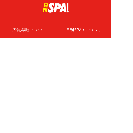
広告掲載について
日刊SPA！について
ニュース提供先
PR記事一覧
ライター・執筆者募集
プライバシーポリシー
Cookie使用について
著作権について
運営会社
記事使用について
お問い合わせ
よくある質問
扶桑社Webメディア
女子SPA！