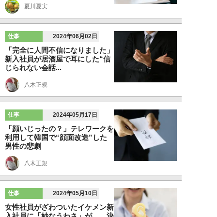
夏川夏実
仕事
2024年06月02日
「完全に人間不信になりました」
新入社員が居酒屋で耳にした“信
じられない会話...
八木正規
仕事
2024年05月17日
「顔いじったの？」テレワークを
利用して韓国で“顔面改造”した
男性の悲劇
八木正規
仕事
2024年05月10日
女性社員がざわついたイケメン新
入社員に「妙なうわさ」が…。決