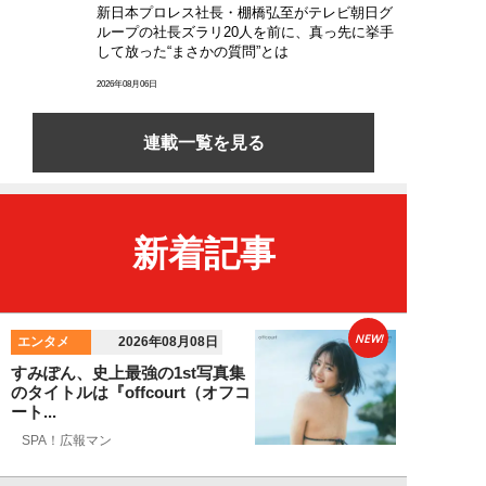
新日本プロレス社長・棚橋弘至がテレビ朝日グ
ループの社長ズラリ20人を前に、真っ先に挙手
して放った“まさかの質問”とは
2026年08月06日
連載一覧を見る
新着記事
NEW!
エンタメ
2026年08月08日
すみぽん、史上最強の1st写真集
のタイトルは『offcourt（オフコ
ート...
SPA！広報マン