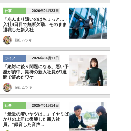
仕事
2026年04月23日
「あんまり遠いのはちょっと…」
入社4日目で無断欠勤、そのまま
退職した新入社...
藤山ムツキ
ライフ
2026年04月13日
「絶対に後々問題になる」悪い予
感が的中、期待の新入社員が1週
間で辞めたワケ
藤山ムツキ
仕事
2025年01月14日
「最近の若いヤツは…」イヤミば
かりの上司に復讐した新入社
員。“録音した音声...