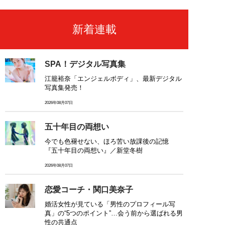
新着連載
SPA！デジタル写真集
江籠裕奈「エンジェルボディ」、最新デジタル
写真集発売！
2026年08月07日
五十年目の両想い
今でも色褪せない、ほろ苦い放課後の記憶
『五十年目の両想い』／新堂冬樹
2026年08月07日
恋愛コーチ・関口美奈子
婚活女性が見ている「男性のプロフィール写
真」の“5つのポイント”…会う前から選ばれる男
性の共通点