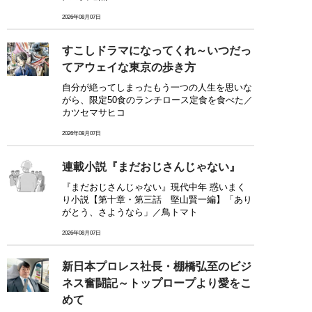
2026年08月07日
すこしドラマになってくれ～いつだっ
てアウェイな東京の歩き方
自分が絶ってしまったもう一つの人生を思いな
がら、限定50食のランチロース定食を食べた／
カツセマサヒコ
2026年08月07日
連載小説『まだおじさんじゃない』
『まだおじさんじゃない』現代中年 惑いまく
り小説【第十章・第三話 堅山賢一編】「あり
がとう、さようなら」／鳥トマト
2026年08月07日
新日本プロレス社長・棚橋弘至のビジ
ネス奮闘記～トップロープより愛をこ
めて