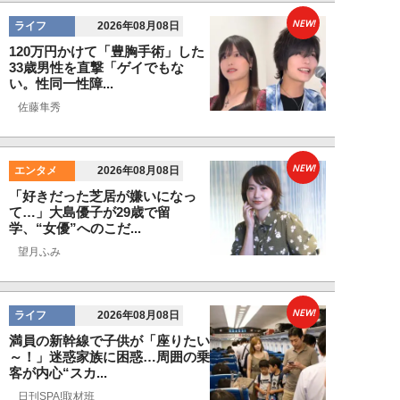
NEW!
ライフ
2026年08月08日
120万円かけて「豊胸手術」した
33歳男性を直撃「ゲイでもな
い。性同一性障...
佐藤隼秀
NEW!
エンタメ
2026年08月08日
「好きだった芝居が嫌いになっ
て…」大島優子が29歳で留
学、“女優”へのこだ...
望月ふみ
NEW!
ライフ
2026年08月08日
満員の新幹線で子供が「座りたい
～！」迷惑家族に困惑…周囲の乗
客が内心“スカ...
日刊SPA!取材班