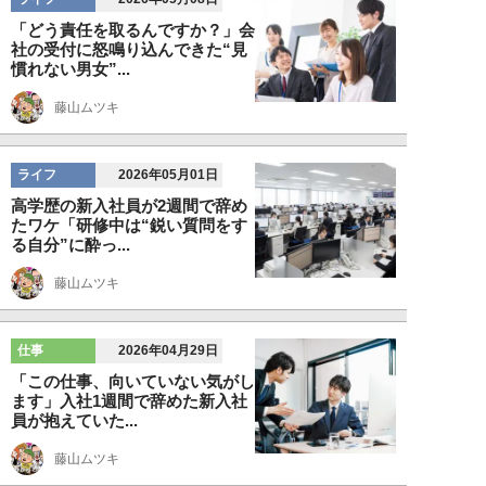
「どう責任を取るんですか？」会
社の受付に怒鳴り込んできた“見
慣れない男女”...
藤山ムツキ
ライフ
2026年05月01日
高学歴の新入社員が2週間で辞め
たワケ「研修中は“鋭い質問をす
る自分”に酔っ...
藤山ムツキ
仕事
2026年04月29日
「この仕事、向いていない気がし
ます」入社1週間で辞めた新入社
員が抱えていた...
藤山ムツキ