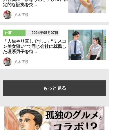
定的な証拠を突...
八木正規
仕事
2024年05月07日
「人生やり直しです…」“ミスコ
ン美女狙い”で同じ会社に就職し
た理系男子を待...
八木正規
もっと見る