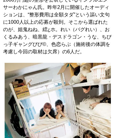
サーわかにゃん氏。昨年2月に開催したオーディ
ションは、“整形費用は全額タダ”という謳い文句
に1000人以上の応募が殺到。そこから選ばれた
のが、姐鬼ねね、繧¿ホ。れい（バグれい）、お
くるみあう、暗黒龍・デスドラゴン・うな、ちび
っ子ギャングびび©、色恋らぶ（施術後の体調を
考慮し今回の取材は欠席）の6人だ。