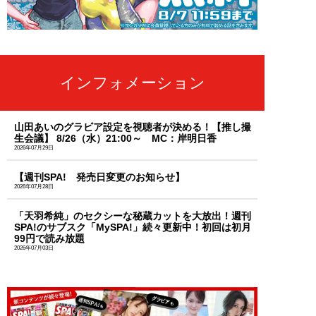
インフォメーション
山田あいのグラビア設定を視聴者が決める！【推し撮
生会議】 8/26（水）21:00～ MC：岸明日香
2026年07月29日
【週刊SPA! 発売日変更のお知らせ】
2026年07月28日
「天羽希純」のセクシーな秘蔵カットを大放出！週刊
SPA!のサブスク「MySPA!」続々更新中！初回は初月
99円で読み放題
2026年07月03日