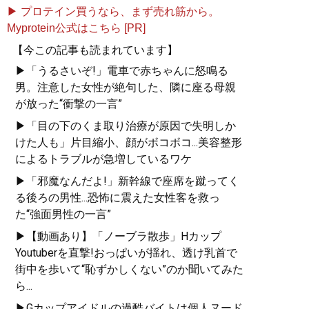
▶ プロテイン買うなら、まず売れ筋から。
Myprotein公式はこちら [PR]
【今この記事も読まれています】
▶「うるさいぞ!」電車で赤ちゃんに怒鳴る
男。注意した女性が絶句した、隣に座る母親
が放った“衝撃の一言”
▶「目の下のくま取り治療が原因で失明しか
けた人も」片目縮小、顔がボコボコ...美容整形
によるトラブルが急増しているワケ
▶「邪魔なんだよ!」新幹線で座席を蹴ってく
る後ろの男性...恐怖に震えた女性客を救っ
た“強面男性の一言”
▶【動画あり】「ノーブラ散歩」Hカップ
Youtuberを直撃!おっぱいが揺れ、透け乳首で
街中を歩いて“恥ずかしくない”のか聞いてみた
ら...
▶Gカップアイドルの過酷バイトは個人ヌード