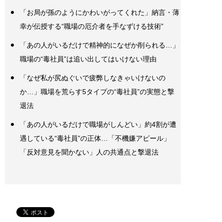
「お局が孫のようにかわいがってくれた」納言・薄
幸が伝授する“職場の厄介者を手なずける技術”
「あの人がいるだけで精神的になぜか削られる…」
職場の“毒社員”は追い出してはいけない理由
「なぜ私が尻ぬぐいで疲弊しなきゃいけないの
か…」職場を荒らす5タイプの“毒社員”の実態と撃
退法
「あの人がいるだけで職場がしんどい」約4割が遭
遇している“毒社員”の正体…「不機嫌アピール」
「反対意見を聞かない」人の共通点と撃退法