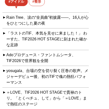
アイドル
整形
Rain Tree、涙の“全員曲”初披露――。16人が心
をひとつにした夏の夜
「ラストのTIF、本気を見せに来ました！」 わ
ーすた、TIF2026 HOT STAGEに刻まれた確か
な足跡
Adoプロデュース・ファントムシータ、
TIF2026で世界観を全開
yosugala、台場の空を切り裂く圧巻の歌声。メ
ジャーデビュー後、初のTIFで魂の熱狂パフォ
ーマンス
＝LOVE、TIF2026 HOT STAGEで貫禄のト
リ。「とくべチュ、して」から「＝LOVE」ま
で熱狂のステージ