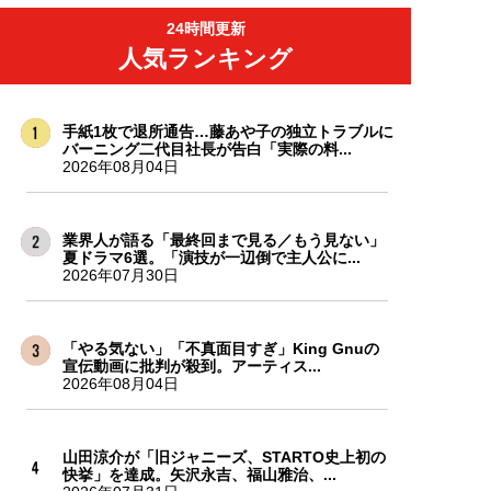
24時間更新
人気ランキング
手紙1枚で退所通告…藤あや子の独立トラブルに
バーニング二代目社長が告白「実際の料...
2026年08月04日
業界人が語る「最終回まで見る／もう見ない」
夏ドラマ6選。「演技が一辺倒で主人公に...
2026年07月30日
「やる気ない」「不真面目すぎ」King Gnuの
宣伝動画に批判が殺到。アーティス...
2026年08月04日
山田涼介が「旧ジャニーズ、STARTO史上初の
快挙」を達成。矢沢永吉、福山雅治、...