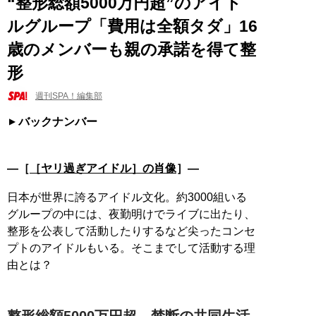
“整形総額5000万円超”のアイド
ルグループ「費用は全額タダ」16
歳のメンバーも親の承諾を得て整
形
週刊SPA！編集部
バックナンバー
―［
［ヤリ過ぎアイドル］の肖像
］―
日本が世界に誇るアイドル文化。約3000組いる
グループの中には、夜勤明けでライブに出たり、
整形を公表して活動したりするなど尖ったコンセ
プトのアイドルもいる。そこまでして活動する理
由とは？
整形総額5000万円超 禁断の共同生活