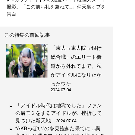
撮影。「この前お礼を兼ねて...」仰天裏オプを
告白
この特集の前回記事
「東大→東大院→銀行
総合職」のエリート街
道から外れてまで、私
がアイドルになりたか
ったワケ
2024.07.04
「アイドル時代は地獄でした」ファン
の肩モミをするアイドルが、挫折して
見つけた新天地
2024.07.04
“AKBっぽい”のを見飽きた果てに…異