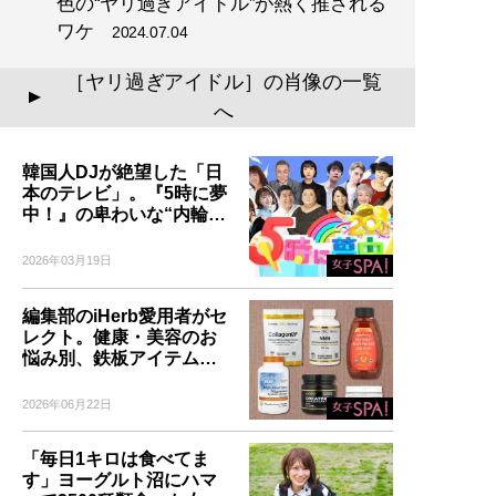
色の“ヤリ過ぎアイドル”が熱く推される
ワケ
2024.07.04
［ヤリ過ぎアイドル］の肖像の一覧
▲
へ
韓国人DJが絶望した「日
本のテレビ」。『5時に夢
中！』の卑わいな“内輪…
2026年03月19日
編集部のiHerb愛用者がセ
レクト。健康・美容のお
悩み別、鉄板アイテム…
2026年06月22日
「毎日1キロは食べてま
す」ヨーグルト沼にハマ