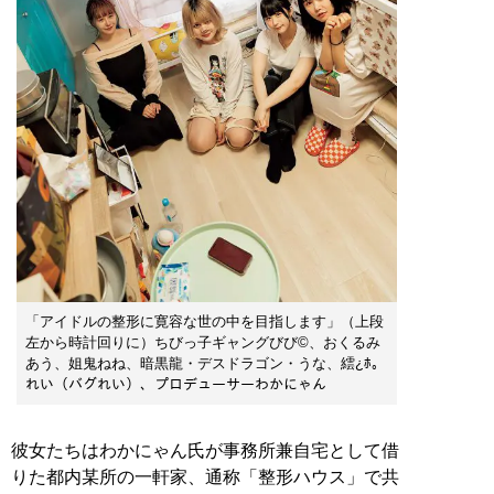
「アイドルの整形に寛容な世の中を目指します」（上段
左から時計回りに）ちびっ子ギャングびび©、おくるみ
あう、姐鬼ねね、暗黒龍・デスドラゴン・うな、繧¿ﾎ。
れい（バグれい）、プロデューサーわかにゃん
彼女たちはわかにゃん氏が事務所兼自宅として借
りた都内某所の一軒家、通称「整形ハウス」で共