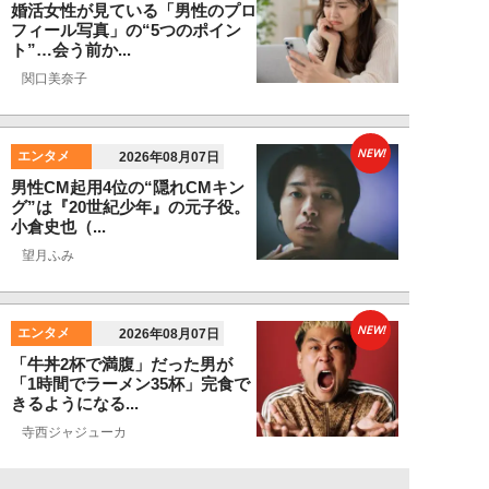
婚活女性が見ている「男性のプロ
フィール写真」の“5つのポイン
ト”…会う前か...
関口美奈子
NEW!
エンタメ
2026年08月07日
男性CM起用4位の“隠れCMキン
グ”は『20世紀少年』の元子役。
小倉史也（...
望月ふみ
NEW!
エンタメ
2026年08月07日
「牛丼2杯で満腹」だった男が
「1時間でラーメン35杯」完食で
きるようになる...
寺西ジャジューカ