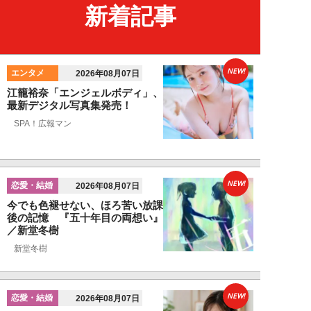
新着記事
NEW!
エンタメ
2026年08月07日
江籠裕奈「エンジェルボディ」、
最新デジタル写真集発売！
SPA！広報マン
NEW!
恋愛・結婚
2026年08月07日
今でも色褪せない、ほろ苦い放課
後の記憶 『五十年目の両想い』
／新堂冬樹
新堂冬樹
NEW!
恋愛・結婚
2026年08月07日