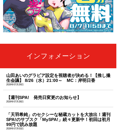
インフォメーション
山田あいのグラビア設定を視聴者が決める！【推し撮
生会議】 8/26（水）21:00～ MC：岸明日香
2026年07月29日
【週刊SPA! 発売日変更のお知らせ】
2026年07月28日
「天羽希純」のセクシーな秘蔵カットを大放出！週刊
SPA!のサブスク「MySPA!」続々更新中！初回は初月
99円で読み放題
2026年07月03日