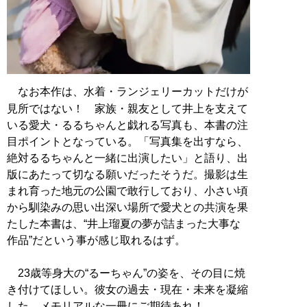
なお本作は、水着・ランジェリーカットだけが
見所ではない！ 家族・親友として井上を支えて
いる愛犬・るるちゃんと戯れる写真も、本書の注
目ポイントとなっている。「写真集を出すなら、
絶対るるちゃんと一緒に出演したい」と語り、出
版にあたって切なる願いだったそうだ。撮影は生
まれ育った地元の公園で敢行しており、小さい頃
から馴染みの思い出深い場所で愛犬との共演を果
たした本書は、“井上瑠夏の夢が詰まった大事な
作品”だという事が感じ取れるはず。
23歳等身大の“るーちゃん”の姿を、その目に焼
き付けてほしい。彼女の過去・現在・未来を凝縮
した、メモリアルな一冊にご期待あれ！