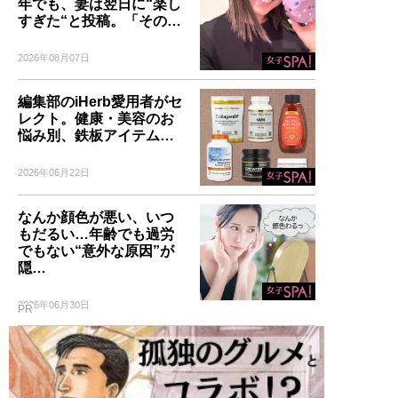
年でも、妻は翌日に“楽し
すぎた“と投稿。「その…
2026年08月07日
編集部のiHerb愛用者がセ
レクト。健康・美容のお
悩み別、鉄板アイテム…
2026年06月22日
なんか顔色が悪い、いつ
もだるい…年齢でも過労
でもない“意外な原因”が
隠…
2026年06月30日
PR