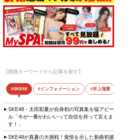
【関連キーワードから記事を探す】
SKE48
インフォメーション
井上瑠夏
写真集
SKE48・太田彩夏が自身初の写真集を猛アピー
ル「今が一番かわいいって自信を持って言えま
す！」
SKE48が真夏の大挑戦！覚悟を示した新曲初披