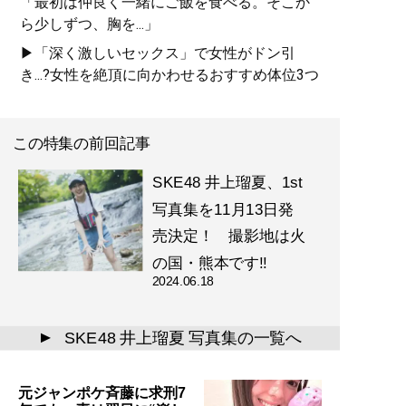
「最初は仲良く一緒にご飯を食べる。そこか
ら少しずつ、胸を...」
▶「深く激しいセックス」で女性がドン引
き...?女性を絶頂に向かわせるおすすめ体位3つ
この特集の前回記事
SKE48 井上瑠夏、1st
写真集を11月13日発
売決定！ 撮影地は火
の国・熊本です!!
2024.06.18
SKE48 井上瑠夏 写真集の一覧へ
▲
元ジャンポケ斉藤に求刑7