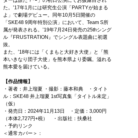
ターは誰だ？〜」の初日公演にてお披露目され
た。’17年1月には研究生公演「PARTYが始まる
よ」で劇場デビュー。同年10月5日開催の
「SKE48 9周年特別公演」において、Team S所
属が発表される。’19年7月24日発売の25thシング
ル『FRUSTRATION』でシングル表題曲に初選
抜。
また、’18年には「くまもと大好き大使」と「熊
本いきなり団子大使」を熊本県より委嘱。溢れる
熊本愛を届けている。
【作品情報】
・著者：井上瑠夏 ・撮影：藤本和典 ・タイト
ル：SKE48 井上瑠夏 1st写真集「タイトル未定」
（仮）
・発売日：2024年11月13日 ・定価：3,000円
（本体2,727円+税） ・出版社：扶桑社
・予約リンク
＜通常カバー＞：