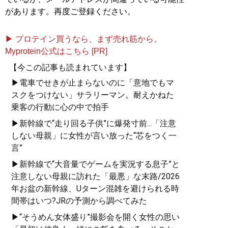
があります。再度ご登録ください。
▶ プロテイン買うなら、まず売れ筋から。
Myprotein公式はこちら [PR]
【今この記事も読まれています】
▶電車でせきが止まらないのに「意地でもマ
スクをつけない」サラリーマン。耐えかねた
乗客の行動に心の中で拍手
▶新幹線で“走り回る子供”に爆発寸前...「注意
しない母親」に女性が言い放った“芯をつく一
言”
▶新幹線で“大音量でゲームを実況する息子”と
注意しない母親に訪れた「最悪」な末路/2026
年お盆の新幹線、Uターン混雑を避けられる時
間帯はいつ?JRの予測から調べてみた
▶“そうめん女体盛り”撮影会を開く女性の思い