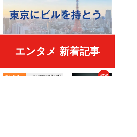
エンタメ 新着記事
NEW!
エンタメ
2026年08月09日
中島健人が振り返る、精神的に苦
しかった時期「表層的な部分を見
て“悪”として...
細谷美香
NEW!
エンタメ
2026年08月08日
HKT48・石橋颯、グループ15周