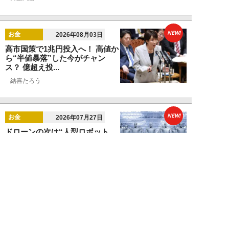
NEW!
お金
2026年08月03日
高市国策で1兆円投入へ！ 高値か
ら“半値暴落”した今がチャン
ス？ 億超え投...
結喜たろう
NEW!
お金
2026年07月27日
ドローンの次は“人型ロボット
株”か。億超え投資家が先回りす
る「隠れ防衛銘柄...
結喜たろう
NEW!
お金
2026年07月27日
父の遺産5000万円で兄弟が絶縁
「長男だから」「介護したのは