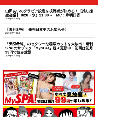
山田あいのグラビア設定を視聴者が決める！【推し撮
生会議】 8/26（水）21:00～ MC：岸明日香
2026年07月29日
【週刊SPA! 発売日変更のお知らせ】
2026年07月28日
「天羽希純」のセクシーな秘蔵カットを大放出！週刊
SPA!のサブスク「MySPA!」続々更新中！初回は初月
99円で読み放題
2026年07月03日