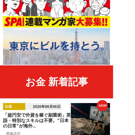
お金 新着記事
NEW!
お金
2026年08月06日
「超円安で外貨を稼ぐ副業術」英
語・特別なスキルは不要。“日本
の日常”が海外...
齊藤武宏