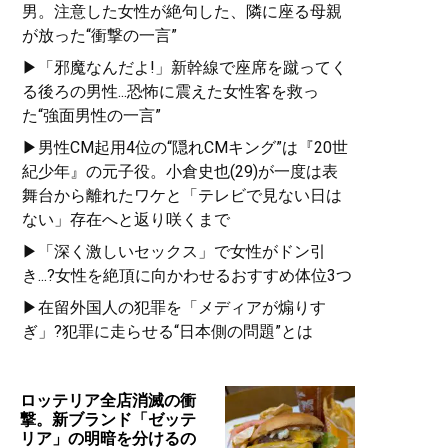
男。注意した女性が絶句した、隣に座る母親
が放った“衝撃の一言”
▶「邪魔なんだよ!」新幹線で座席を蹴ってく
る後ろの男性...恐怖に震えた女性客を救っ
た“強面男性の一言”
▶男性CM起用4位の“隠れCMキング”は『20世
紀少年』の元子役。小倉史也(29)が一度は表
舞台から離れたワケと「テレビで見ない日は
ない」存在へと返り咲くまで
▶「深く激しいセックス」で女性がドン引
き...?女性を絶頂に向かわせるおすすめ体位3つ
▶在留外国人の犯罪を「メディアが煽りす
ぎ」?犯罪に走らせる“日本側の問題”とは
ロッテリア全店消滅の衝
撃。新ブランド「ゼッテ
リア」の明暗を分けるの