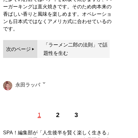
ーガーキングは直火焼きです。そのため肉本来の
香ばしい香りと風味を楽しめます。オペレーショ
ンも日本式ではなくアメリカ式に合わせているの
です。
「ラーメン二郎の法則」で話
次のページ
題性を生む
永田ラッパ
1993年創業の外食産業専門コンサルタント会社：株式会
1
2
3
社ブグラーマネージメント代表取締役。これまで19か国
延べ11,000店舗のコンサルタント実績。外食産業
YouTube『
永田ラッパ〜食事を楽しく幸せに〜
』も好評
SPA！編集部が「人生後半を賢く楽しく生きる」
配信中。