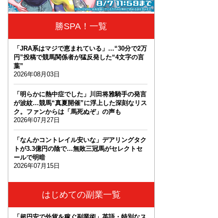
勝SPA！一覧
「JRA系はマジで恵まれている」…“30分で2万
円”投稿で競馬関係者が猛反発した“4文字の言
葉”
2026年08月03日
「明らかに熱中症でした」川田将雅騎手の発言
が波紋…競馬“真夏開催”に浮上した深刻なリス
ク。ファンからは「馬死ぬぞ」の声も
2026年07月27日
「なんかコントレイル安いな」デアリングタク
トが3.3億円の陰で…無敗三冠馬がセレクトセ
ールで明暗
2026年07月15日
はじめての副業一覧
「超円安で外貨を稼ぐ副業術」英語・特別なス