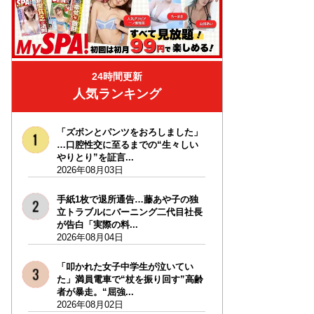
24時間更新
人気ランキング
「ズボンとパンツをおろしました」
…口腔性交に至るまでの“生々しい
やりとり”を証言...
2026年08月03日
手紙1枚で退所通告…藤あや子の独
立トラブルにバーニング二代目社長
が告白「実際の料...
2026年08月04日
「叩かれた女子中学生が泣いてい
た」満員電車で“杖を振り回す”高齢
者が暴走。“屈強...
2026年08月02日