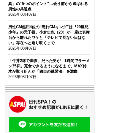
真」の“5つのポイント”…会う前から選ばれる
男性の共通点
2026年08月07日
男性CM起用4位の“隠れCMキング”は『20世紀
少年』の元子役。小倉史也（29）が一度は表舞
台から離れたワケと「テレビで見ない日はな
い」存在へと返り咲くまで
2026年08月07日
「牛丼2杯で満腹」だった男が「1時間でラーメ
ン35杯」完食できるようになるまで。MAX鈴
木が取り組んだ「独自の練習法」を激白
2026年08月07日