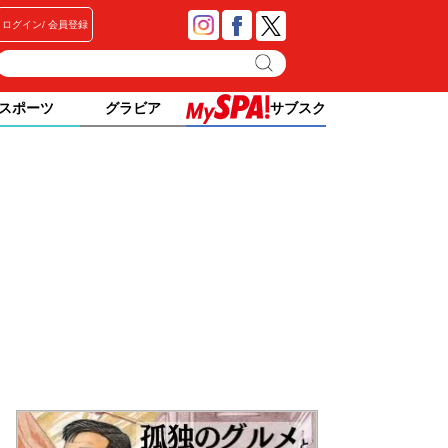
ログイン
会員登録
スポーツ
グラビア
サブスク