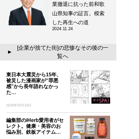
業撤退に抗った前和歌
山県知事の証言。模索
した再生への道
2024.11.24
[企業が捨てた街]の悲惨なその後の一
▲
覧へ
東日本大震災から15年、
被災した漫画家が“罪悪
感”から長年語れなかっ
た…
2026年03月10日
編集部のiHerb愛用者がセ
レクト。健康・美容のお
悩み別、鉄板アイテム…