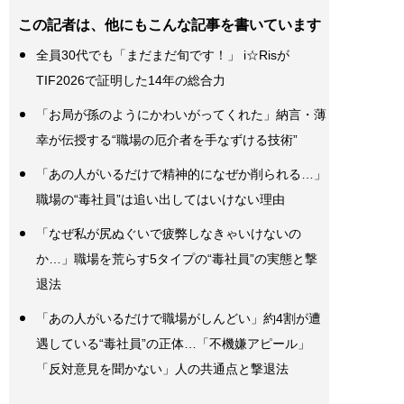
この記者は、他にもこんな記事を書いています
全員30代でも「まだまだ旬です！」 i☆Risが
TIF2026で証明した14年の総合力
「お局が孫のようにかわいがってくれた」納言・薄
幸が伝授する“職場の厄介者を手なずける技術”
「あの人がいるだけで精神的になぜか削られる…」
職場の“毒社員”は追い出してはいけない理由
「なぜ私が尻ぬぐいで疲弊しなきゃいけないの
か…」職場を荒らす5タイプの“毒社員”の実態と撃
退法
「あの人がいるだけで職場がしんどい」約4割が遭
遇している“毒社員”の正体…「不機嫌アピール」
「反対意見を聞かない」人の共通点と撃退法