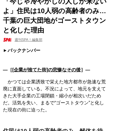
「今じゃ冷やかしの人しか来ない
よ」住民は10人弱の高齢者のみ…
千葉の巨大団地がゴーストタウン
と化した理由
週刊SPA！編集部
バックナンバー
―［
[企業が捨てた街]の悲惨なその後
］―
かつては企業誘致で栄えた地方都市が急速な荒
廃に直面している。不況によって、地元を支えて
きた大手企業の工場閉鎖・縮小が相次いだため
だ。活気を失い、まるで“ゴーストタウン”と化し
た現在の街に迫った。
住民は10人弱の高齢者のみ…解体を待