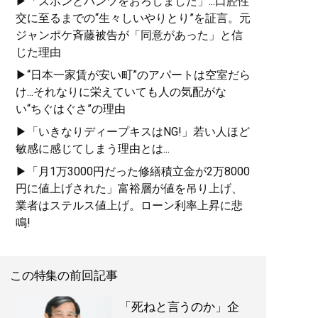
▶「ズボンとパンツをおろしました」...口腔性
交に至るまでの“生々しいやりとり”を証言。元
ジャンポケ斉藤被告が「同意があった」と信
じた理由
▶“日本一家賃が安い町”のアパートは空室だら
け...それなりに栄えていても人の気配がな
い“ちぐはぐさ”の理由
▶「いきなりディープキスはNG!」若い人ほど
敏感に感じてしまう理由とは...
▶「月1万3000円だった修繕積立金が2万8000
円に値上げされた」富裕層が値を吊り上げ、
業者はステルス値上げ。ローン利率上昇に悲
鳴!
この特集の前回記事
「死ねと言うのか」企