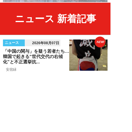
ニュース 新着記事
NEW!
ニュース
2026年08月07日
「中国の関与」を疑う若者たち…
韓国で起きる“世代交代の右傾
化”と不正選挙抗...
安宿緑
NEW!
ニュース
2026年08月06日
上野アメ横の“一斉摘発”から3ヵ
月も…警告に従わない店舗が後を
絶たず「路上...
デヤブロウ