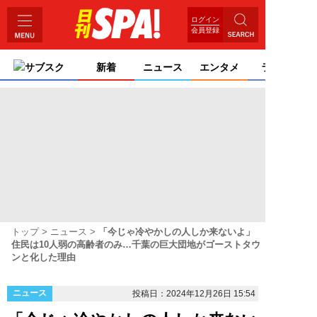
ログイン
会員登録
サブスク
新着
ニュース
エンタメ
ライフ
トップ
ニュース
「今じゃ冷やかしの人しか来ないよ」
住民は10人弱の高齢者のみ…千葉の巨大団地がゴーストタウ
ンと化した理由
ニュース
投稿日：2024年12月26日 15:54