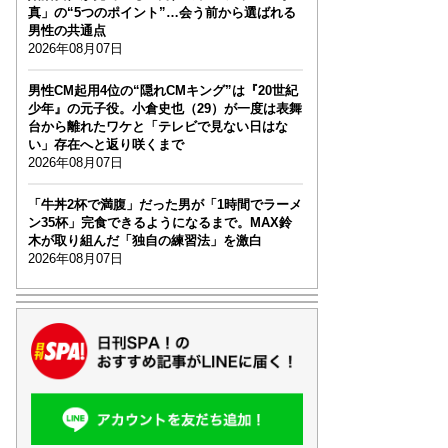
真」の“5つのポイント”…会う前から選ばれる
男性の共通点
2026年08月07日
男性CM起用4位の“隠れCMキング”は『20世紀
少年』の元子役。小倉史也（29）が一度は表舞
台から離れたワケと「テレビで見ない日はな
い」存在へと返り咲くまで
2026年08月07日
「牛丼2杯で満腹」だった男が「1時間でラーメ
ン35杯」完食できるようになるまで。MAX鈴
木が取り組んだ「独自の練習法」を激白
2026年08月07日