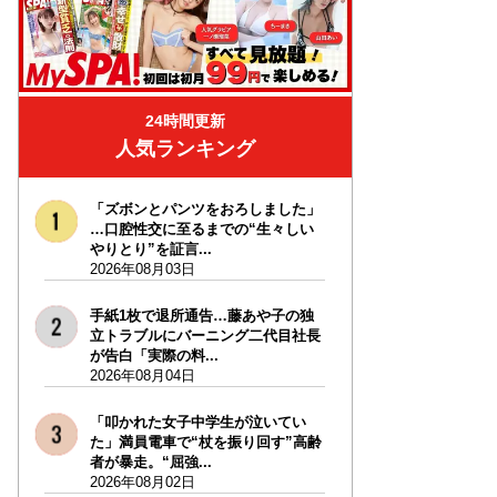
24時間更新
人気ランキング
「ズボンとパンツをおろしました」
…口腔性交に至るまでの“生々しい
やりとり”を証言...
2026年08月03日
手紙1枚で退所通告…藤あや子の独
立トラブルにバーニング二代目社長
が告白「実際の料...
2026年08月04日
「叩かれた女子中学生が泣いてい
た」満員電車で“杖を振り回す”高齢
者が暴走。“屈強...
2026年08月02日