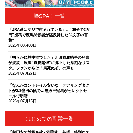
勝SPA！一覧
「JRA系はマジで恵まれている」…“30分で2万
円”投稿で競馬関係者が猛反発した“4文字の言
葉”
2026年08月03日
「明らかに熱中症でした」川田将雅騎手の発言
が波紋…競馬“真夏開催”に浮上した深刻なリス
ク。ファンからは「馬死ぬぞ」の声も
2026年07月27日
「なんかコントレイル安いな」デアリングタク
トが3.3億円の陰で…無敗三冠馬がセレクトセ
ールで明暗
2026年07月15日
はじめての副業一覧
「超円安で外貨を稼ぐ副業術」英語・特別なス