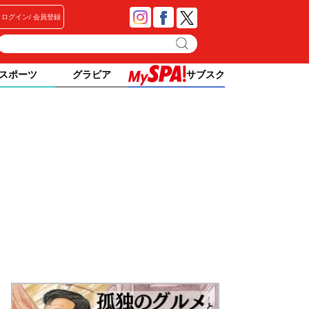
ログイン
会員登録
スポーツ
グラビア
サブスク