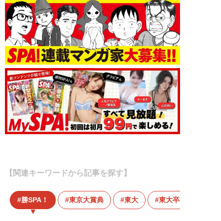
【関連キーワードから記事を探す】
勝SPA！
東京大賞典
東大
東大卒の予想家