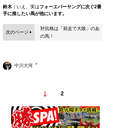
鈴木：
いえ、実は
フォーエバーヤングに次ぐ2番
手に推したい馬が他にいます。
対抗格は「前走で大敗」のあ
次のページ
の馬！
中川大河
競馬歴30年以上の競馬ライター。競馬ブーム真っただ中
1
2
の1990年代前半に競馬に出会う。ダビスタの影響で血統
好きだが、最近は追い切りとパドックを重視。競馬情報
サイト「GJ」にて、過去に400本ほどの記事を執筆。
記事一覧へ