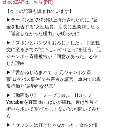
chocoZAPはこちら [PR]
【今この記事も読まれています】
▶ラーメン屋で30分以上待たされたのに...“返
金を拒否する”女性店員。店長に直談判したら
「返金しなかった理由」が明らかに
▶「ズボンとパンツをおろしました」...口腔性
交に至るまでの“生々しいやりとり”を証言。元
ジャンポケ斉藤被告が「同意があった」と信
じた理由
▶「舌がねじ込まれて...」元ジャンポケ斉
藤“ロケバス事件”で被害者が証言、車内での異
常行動と“屈辱的な発言”
▶【動画あり】「ノーブラ散歩」Hカップ
Youtuberを直撃!おっぱいが揺れ、透け乳首で
街中を歩いて“恥ずかしくない”のか聞いてみた
ら...
▶「セックスは好きじゃなかった」女性の価