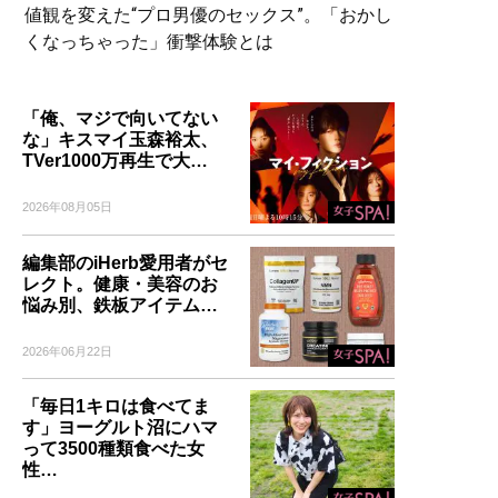
値観を変えた“プロ男優のセックス”。「おかし
くなっちゃった」衝撃体験とは
「俺、マジで向いてない
な」キスマイ玉森裕太、
TVer1000万再生で大…
2026年08月05日
編集部のiHerb愛用者がセ
レクト。健康・美容のお
悩み別、鉄板アイテム…
2026年06月22日
「毎日1キロは食べてま
す」ヨーグルト沼にハマ
って3500種類食べた女
性…