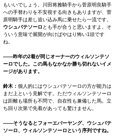
もいいでしょう。川田将雅騎手から菅原明良騎手
への手替わりを不安視する向きもありますが、菅
原明騎手は差し追い込み馬に乗せたら一流です。
ウシュバテソーロ
とも手が合うと思いますよ。そ
ういう意味で展開が向けばやはり怖い1頭です
ね。
——昨年の2着が同じオーナーのウィルソンテソ
ーロでした。この馬もなかなか勝ち切れないイメ
ージがあります。
鈴木：
個人的にはウシュバテソーロの方が能力は
まだ上という見解です。ただウィルソンテソーロ
は距離も場所も不問で、自在性も兼備した馬。立
ち回り次第で先着があっても驚けません。
——そうなるとフォーエバーヤング、ウシュバテ
ソーロ、ウィルソンテソーロという序列ですね。