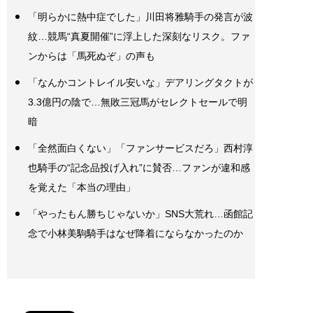
「明らかに熱中症でした」川田将雅騎手の発言が波
紋…競馬“真夏開催”に浮上した深刻なリスク。ファ
ンからは「馬死ぬぞ」の声も
「なんかコントレイル安いな」デアリングタクトが
3.3億円の陰で…無敗三冠馬がセレクトセールで明
暗
「全然面白くない」「ファンサービスだろ」西村淳
也騎手の“記念品投げ入れ”に賛否…ファンが違和感
を覚えた「本当の理由」
「やったもん勝ちじゃないか」SNS大荒れ…函館記
念で小林美駒騎手はなぜ降着にならなかったのか