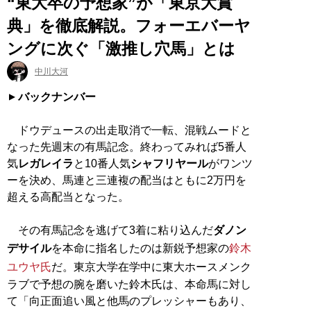
“東大卒の予想家”が「東京大賞
典」を徹底解説。フォーエバーヤ
ングに次ぐ「激推し穴馬」とは
中川大河
バックナンバー
ドウデュースの出走取消で一転、混戦ムードと
なった先週末の有馬記念。終わってみれば5番人
気
レガレイラ
と10番人気
シャフリヤール
がワンツ
ーを決め、馬連と三連複の配当はともに2万円を
超える高配当となった。
その有馬記念を逃げて3着に粘り込んだ
ダノン
デサイル
を本命に指名したのは新鋭予想家の
鈴木
ユウヤ氏
だ。東京大学在学中に東大ホースメンク
ラブで予想の腕を磨いた鈴木氏は、本命馬に対し
て「向正面追い風と他馬のプレッシャーもあり、