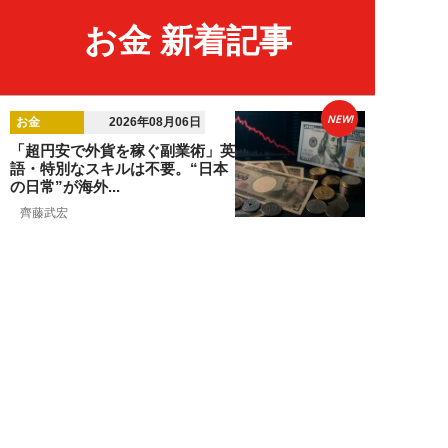
お金 新着記事
NEW!
お金
2026年08月06日
「超円安で外貨を稼ぐ副業術」英
語・特別なスキルは不要。“日本
の日常”が海外...
齊藤武宏
NEW!
お金
2026年08月03日
高市国策で1兆円投入へ！ 高値か
ら“半値暴落”した今がチャン
ス？ 億超え投...
結喜たろう
NEW!
お金
2026年07月27日