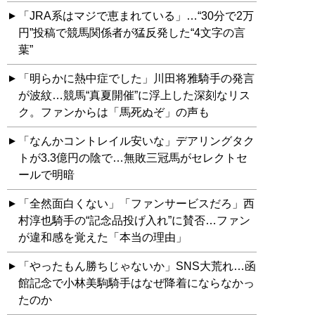
「JRA系はマジで恵まれている」…“30分で2万
円”投稿で競馬関係者が猛反発した“4文字の言
葉”
「明らかに熱中症でした」川田将雅騎手の発言
が波紋…競馬“真夏開催”に浮上した深刻なリス
ク。ファンからは「馬死ぬぞ」の声も
「なんかコントレイル安いな」デアリングタク
トが3.3億円の陰で…無敗三冠馬がセレクトセ
ールで明暗
「全然面白くない」「ファンサービスだろ」西
村淳也騎手の“記念品投げ入れ”に賛否…ファン
が違和感を覚えた「本当の理由」
「やったもん勝ちじゃないか」SNS大荒れ…函
館記念で小林美駒騎手はなぜ降着にならなかっ
たのか