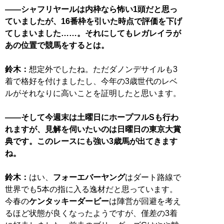
——シャフリヤールは内枠なら怖い1頭だと思っ
ていましたが、16番枠を引いた時点で評価を下げ
てしまいました……。それにしてもレガレイラが
あの位置で競馬をするとは。
鈴木：
想定外でしたね。ただダノンデサイルも3
着で格好を付けましたし、今年の3歳世代のレベ
ルがそれなりに高いことを証明したと思います。
——そして今週末は土曜日にホープフルSも行わ
れますが、見解を伺いたいのは日曜日の東京大賞
典です。このレースにも強い3歳馬が出てきます
ね。
鈴木：
はい、
フォーエバーヤング
はダート路線で
世界でも5本の指に入る逸材だと思っています。
今春の
ケンタッキーダービー
は陣営が回避を考え
るほど状態が良くなったようですが、僅差の3着