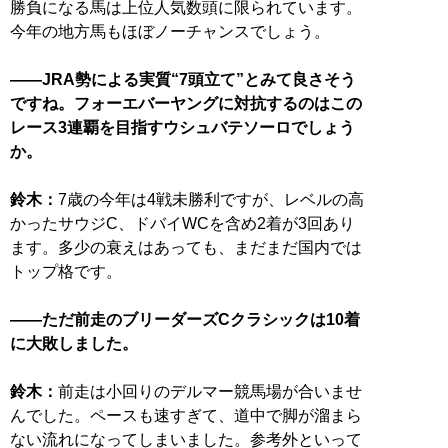
勝負になる馬は上位人気数頭に限られています。
今年の地方馬もほぼノーチャンスでしょう。
——JRA勢による実質“7頭立て”とみて良さそう
ですね。フォーエバーヤングに対抗するのはこの
レース3連覇を目指すウシュバテソーロでしょう
か。
鈴木：
7歳の今年は4戦未勝利ですが、レベルの高
かったサウジC、ドバイWCを含め2着が3回あり
ます。多少の衰えはあっても、まだまだ国内では
トップ格です。
——ただ前走のブリーダーズCクラシックは10着
に大敗しました。
鈴木：
前走は小回りのデルマー競馬場が合いませ
んでした。ペースも速すぎて、道中で脚が溜まら
ない流れになってしまいました。参考外といって