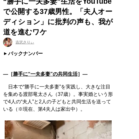
“勝手に一夫多妻”生活をYouTube
で公開する37歳男性。「夫人オー
ディション」に批判の声も、我が
道を進むワケ
吉沢さりぃ
バックナンバー
―［
勝手に“一夫多妻”の共同生活
］―
日本で“勝手に一夫多妻”を実践し、大きな注目
を集める渡部竜太さん（37歳）。事実婚という形
で4人の“夫人”と2人の子どもと共同生活を送って
いる（※現在、第4夫人は家出中）。