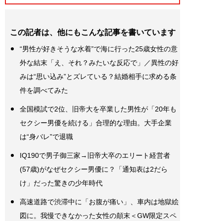
この記者は、他にもこんな記事を書いています
“男性が好きそうな水着”で海に行った25歳女性の意
外な結末「え、それ？みたいな反応で」／異性の好
みは“思い込み”とズレている？結婚相手に求める条
件を調べてみた
全国模試で2位、旧帝大を卒業した男性が「20年も
セクシー男優を続ける」合理的な理由。大手企業
は“身バレ”で退職
IQ190で男子御三家→旧帝大卒のエリート経営者
(57歳)がなぜセクシー男優に？「通知表は2だら
け」だった驚きの少年時代
高速道路で渋滞中に「お腹が痛い」、車内は地獄絵
図に。我慢できなかった女性の顛末＜GW限定スペ