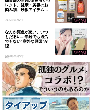
編集部のiHerb愛用者がセ
レクト。健康・美容のお
悩み別、鉄板アイテム…
2026年06月22日
なんか顔色が悪い、いつ
もだるい…年齢でも過労
でもない“意外な原因”が
隠…
2026年06月30日
PR