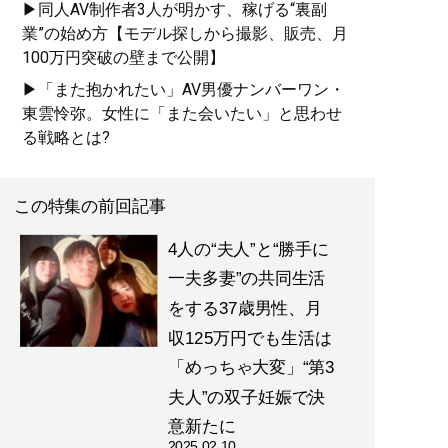
▶同人AV制作者3人が明かす、稼げる“裏副
業”の始め方【モデル探しから撮影、販売、月
100万円突破の壁まで公開】
▶「また抱かれたい」AV男優ナンバーワン・
東雲怜弥。女性に「また会いたい」と思わせ
る戦略とは?
この特集の前回記事
4人の“夫人”と“勝手に
一夫多妻”の共同生活
をする37歳男性、月
収125万円でも生活は
「めっちゃ大変」“第3
夫人”の双子妊娠で決
意新たに
2025.02.10