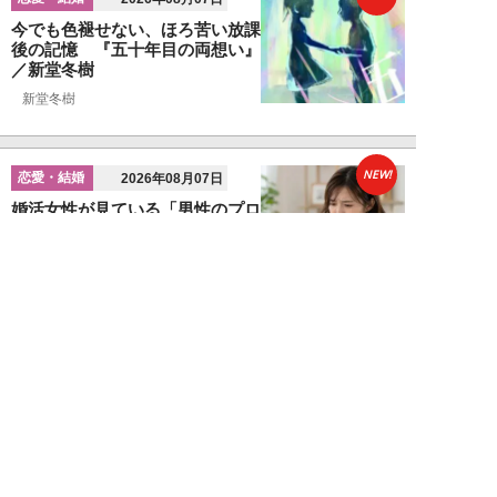
今でも色褪せない、ほろ苦い放課
後の記憶 『五十年目の両想い』
／新堂冬樹
新堂冬樹
NEW!
恋愛・結婚
2026年08月07日
婚活女性が見ている「男性のプロ
フィール写真」の“5つのポイン
ト”…会う前か...
関口美奈子
NEW!
恋愛・結婚
2026年08月06日
年収2000万円でも苦戦…婚活で
「デキる男」が女性に敬遠され
る“意外な理由...
山本早織