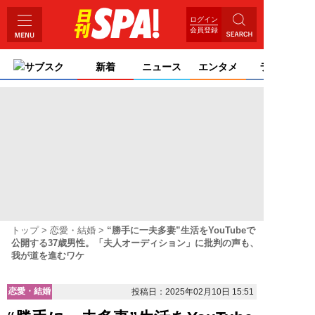
ログイン
会員登録
サブスク
新着
ニュース
エンタメ
ライフ
トップ
恋愛・結婚
“勝手に一夫多妻”生活をYouTubeで
公開する37歳男性。「夫人オーディション」に批判の声も、
我が道を進むワケ
恋愛・結婚
投稿日：2025年02月10日 15:51