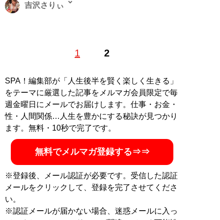
吉沢さりぃ
ライター兼底辺グラドルの二足のわらじ。著書に『
最底
1
2
辺グラドルの胸のうち
』（イースト・プレス）、『現役
底辺グラドルが暴露する グラビアアイドルのぶっちゃけ
話』、『
現役グラドルがカラダを張って体験してきまし
SPA！編集部が「人生後半を賢く楽しく生きる」
た
』（ともに彩図社）などがある。趣味は飲酒、箱根駅
をテーマに厳選した記事をメルマガ会員限定で毎
伝、少女漫画。X（旧Twitter）：
@sally_y0720
週金曜日にメールでお届けします。仕事・お金・
性・人間関係…人生を豊かにする秘訣が見つかり
記事一覧へ
ます。無料・10秒で完了です。
無料でメルマガ登録する⇒⇒
※登録後、メール認証が必要です。受信した認証
メールをクリックして、登録を完了させてくださ
い。
※認証メールが届かない場合、迷惑メールに入っ