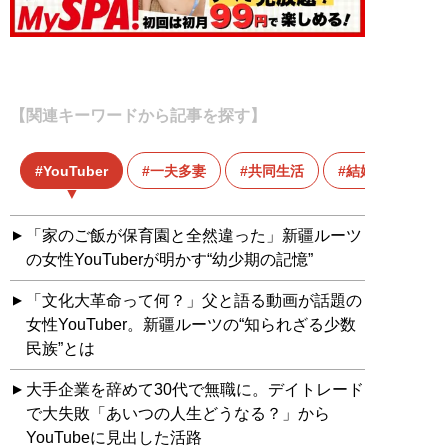
【関連キーワードから記事を探す】
YouTuber
一夫多妻
共同生活
結婚
「家のご飯が保育園と全然違った」新疆ルーツ
の女性YouTuberが明かす“幼少期の記憶”
「文化大革命って何？」父と語る動画が話題の
女性YouTuber。新疆ルーツの“知られざる少数
民族”とは
大手企業を辞めて30代で無職に。デイトレード
で大失敗「あいつの人生どうなる？」から
YouTubeに見出した活路