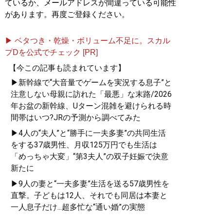
ているか、メールアドレスが間違っている可能性
があります。再度ご登録ください。
▶ ベタつき・乾燥・ボリューム不足に。スカル
プDを公式でチェック [PR]
【今この記事も読まれています】
▶新幹線で“大音量でゲームを実況する息子”と
注意しない母親に訪れた「最悪」な末路/2026
年お盆の新幹線、Uターン混雑を避けられる時
間帯はいつ?JRの予測から調べてみた
▶4人の“夫人”と“勝手に一夫多妻”の共同生活
をする37歳男性、月収125万円でも生活は
「めっちゃ大変」“第3夫人”の双子妊娠で決意
新たに
▶9人の妻と“一夫多妻”生活を送る57歳男性を
直撃。子どもは12人、それでも同居は本妻と
一人息子だけ...超多忙な“通い婚”の実態