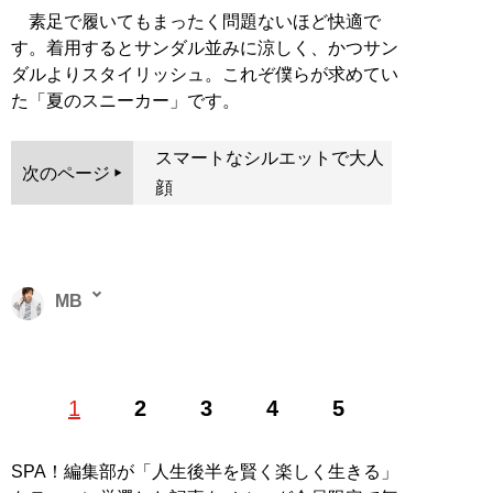
素足で履いてもまったく問題ないほど快適で
す。着用するとサンダル並みに涼しく、かつサン
ダルよりスタイリッシュ。これぞ僕らが求めてい
た「夏のスニーカー」です。
スマートなシルエットで大人
次のページ
顔
MB
ファッションバイヤー。最新刊『
ロードマップ
』のほ
1
2
3
4
5
か、『
MBの偏愛ブランド図鑑
』『
最速でおしゃれに見
せる方法 <実践編>
』『
最速でおしゃれに見せる方法
』
『
幸服論――人生は服で簡単に変えられる
』など関連書
SPA！編集部が「人生後半を賢く楽しく生きる」
籍が累計200万部を突破。ブログ「
Knower Mag現役メ