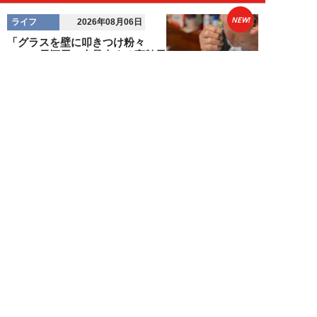
NEW!
ライフ
2026年08月06日
「グラスを壁に叩きつけ粉々
に…」居酒屋で大暴走する高齢男
性。被害届を出され...
高橋マナブ
NEW!
ライフ
2026年08月06日
老いていくのがすごく嫌な49歳
男性。孤独な老後を恐れる相談
に、佐藤優が贈る...
佐藤優
NEW!
ライフ
2026年08月05日
タクシー待ちの長蛇の列に堂々と
割り込む“派手な男女”を、小柄
な女性が「意外...
和泉太郎