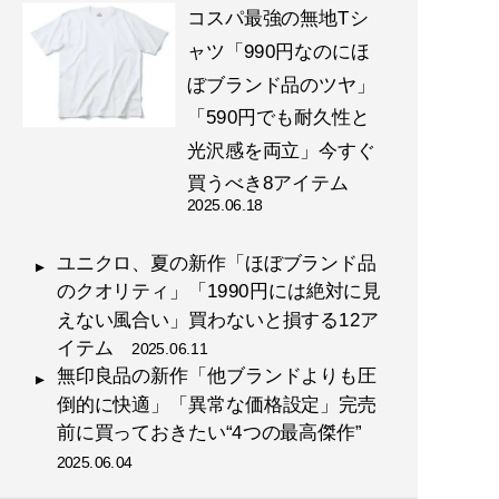
コスパ最強の無地Tシ
ャツ「990円なのにほ
『
幸服論――人生は服で簡単
ぼブランド品のツヤ」
に変えられる
』
「590円でも耐久性と
自信は服で簡単につくること
光沢感を両立」今すぐ
ができる!
買うべき8アイテム
2025.06.18
ユニクロ、夏の新作「ほぼブランド品
のクオリティ」「1990円には絶対に見
えない風合い」買わないと損する12ア
『
最速でおしゃれに見せる
イテム
2025.06.11
方法 【電子限定特典付き】
無印良品の新作「他ブランドよりも圧
』
倒的に快適」「異常な価格設定」完売
前に買っておきたい“4つの最高傑作”
誰も言葉にできなかった
「男のおしゃれ」の決定
2025.06.04
版。電子版特典として、MB