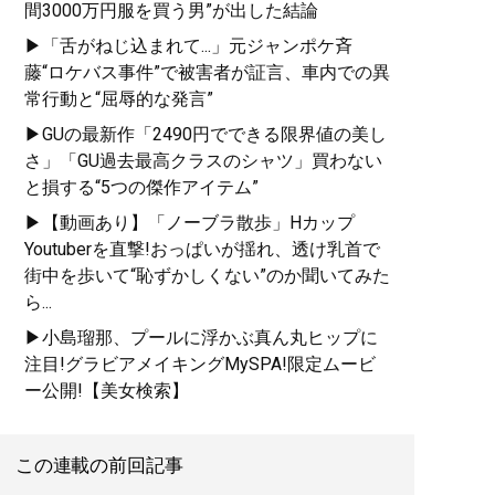
間3000万円服を買う男”が出した結論
史や特色を、自身が愛用す
▶「舌がねじ込まれて...」元ジャンポケ斉
る品とともに徹底紹介
藤“ロケバス事件”で被害者が証言、車内での異
常行動と“屈辱的な発言”
▶GUの最新作「2490円でできる限界値の美し
さ」「GU過去最高クラスのシャツ」買わない
と損する“5つの傑作アイテム”
『
最速でおしゃれに見せる
▶【動画あり】「ノーブラ散歩」Hカップ
方法 <実践編>
』
Youtuberを直撃!おっぱいが揺れ、透け乳首で
街中を歩いて“恥ずかしくない”のか聞いてみた
ユニクロやGUでもおしゃれ
ら...
な人は何が違うのか？
▶小島瑠那、プールに浮かぶ真ん丸ヒップに
注目!グラビアメイキングMySPA!限定ムービ
ー公開!【美女検索】
この連載の前回記事