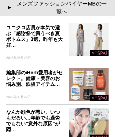
メンズファッションバイヤーMBの一
のコーディネート・80スタ
▲
イルを追加収録！
覧へ
ユニクロ店員が本気で選
ぶ「感謝祭で買うべき夏
ボトムス」3選。昨年も大
記事一覧へ
好…
2026年05月23日
編集部のiHerb愛用者がセ
レクト。健康・美容のお
悩み別、鉄板アイテム…
2026年06月22日
なんか顔色が悪い、いつ
もだるい…年齢でも過労
でもない“意外な原因”が
隠…