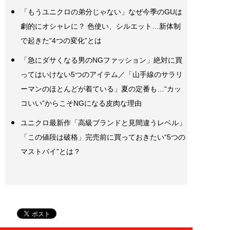
「もうユニクロの弟分じゃない」なぜ今季のGUは
劇的にオシャレに？ 色使い、シルエット…新体制
で起きた“4つの変化”とは
「急にダサくなる男のNGファッション」絶対に買
ってはいけない5つのアイテム／「山手線のサラリ
ーマンのほとんどが着ている」夏の定番も…“カッ
コいい”からこそNGになる皮肉な理由
ユニクロ最新作「高級ブランドと見間違うレベル」
「この値段は破格」完売前に買っておきたい“5つの
マストバイ”とは？