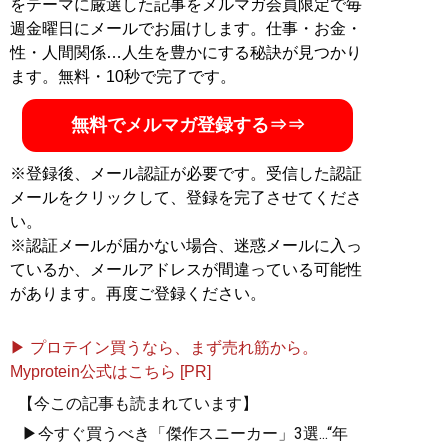
をテーマに厳選した記事をメルマガ会員限定で毎
ンズバイヤーが伝えるオシャレになる方法
」、ユーチュ
週金曜日にメールでお届けします。仕事・お金・
ーブ「
MBチャンネル
」も話題に。年間の被服費は1000
性・人間関係…人生を豊かにする秘訣が見つかり
万円超！ （Xアカウント:
@MBKnowerMag
）
ます。無料・10秒で完了です。
無料でメルマガ登録する⇒⇒
『
ロードマップ
』
※登録後、メール認証が必要です。受信した認証
地方のしがないショップ
メールをクリックして、登録を完了させてくださ
店員はなぜ成功できたの
い。
か？
※認証メールが届かない場合、迷惑メールに入っ
その秘密はロードマップ
にあった
ているか、メールアドレスが間違っている可能性
があります。再度ご登録ください。
▶ プロテイン買うなら、まず売れ筋から。
Myprotein公式はこちら [PR]
『
MBの偏愛ブランド図鑑
』
【今この記事も読まれています】
▶今すぐ買うべき「傑作スニーカー」3選...“年
今着るべきブランド60の歴