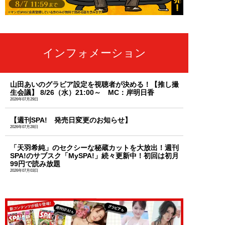
インフォメーション
山田あいのグラビア設定を視聴者が決める！【推し撮
生会議】 8/26（水）21:00～ MC：岸明日香
2026年07月29日
【週刊SPA! 発売日変更のお知らせ】
2026年07月28日
「天羽希純」のセクシーな秘蔵カットを大放出！週刊
SPA!のサブスク「MySPA!」続々更新中！初回は初月
99円で読み放題
2026年07月03日