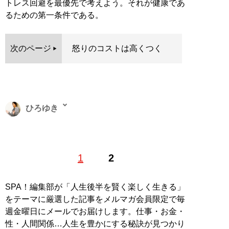
トレス回避を最優先で考えよう。それが健康であ
るための第一条件である。
次のページ
怒りのコストは高くつく
ひろゆき
西村博之（にしむらひろゆき）1976年、神奈川県生ま
1
2
れ。東京都・赤羽に移り住み、中央大学に進学後、在学
中に米国・アーカンソー州に留学。1999年に開設した
「２ちゃんねる」、2005年に就任した「ニコニコ動画」
SPA！編集部が「人生後半を賢く楽しく生きる」
の元管理人。現在は英語圏最大の掲示板サイト
をテーマに厳選した記事をメルマガ会員限定で毎
「4chan」の管理人を務め、フランスに在住。たまに日
週金曜日にメールでお届けします。仕事・お金・
本にいる。週刊SPA!で10年以上連載を担当。新刊『
賢い
性・人間関係…人生を豊かにする秘訣が見つかり