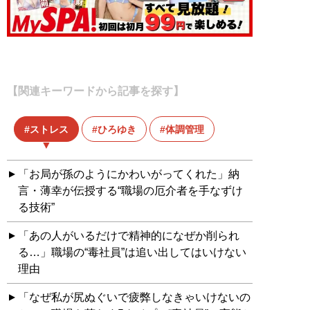
【関連キーワードから記事を探す】
ストレス
ひろゆき
体調管理
「お局が孫のようにかわいがってくれた」納
言・薄幸が伝授する“職場の厄介者を手なずけ
る技術”
「あの人がいるだけで精神的になぜか削られ
る…」職場の“毒社員”は追い出してはいけない
理由
「なぜ私が尻ぬぐいで疲弊しなきゃいけないの