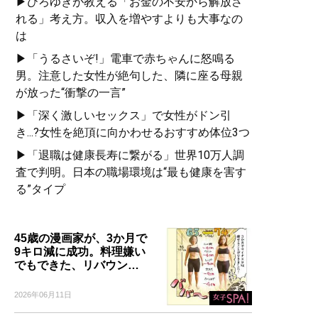
▶ひろゆきが教える「お金の不安から解放さ
起こる様々な炎上事件や犯
れる」考え方。収入を増やすよりも大事なの
罪行為をどう見てきたの
は
か？ 満を持して出す、本
▶「うるさいぞ!」電車で赤ちゃんに怒鳴る
気の「インターネット批評
男。注意した女性が絶句した、隣に座る母親
本」！
が放った“衝撃の一言”
▶「深く激しいセックス」で女性がドン引
き...?女性を絶頂に向かわせるおすすめ体位3つ
▶「退職は健康長寿に繋がる」世界10万人調
『
僕が親ならこう育てる
査で判明。日本の職場環境は“最も健康を害す
ね
』
る”タイプ
2ちゃんねる創設者・ひろゆ
き氏の新刊は“教育＆子育て
45歳の漫画家が、3か月で
論” ※本の著者印税は、児
9キロ減に成功。料理嫌い
童養護施設へのパソコン寄
でもできた、リバウン…
贈に充てられます。
2026年06月11日