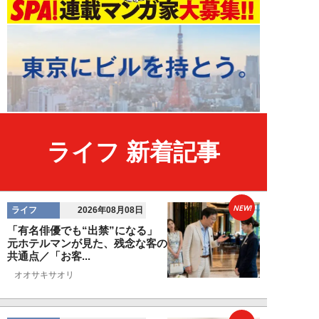
ライフ 新着記事
NEW!
ライフ
2026年08月08日
「有名俳優でも“出禁”になる」
元ホテルマンが見た、残念な客の
共通点／「お客...
オオサキサオリ