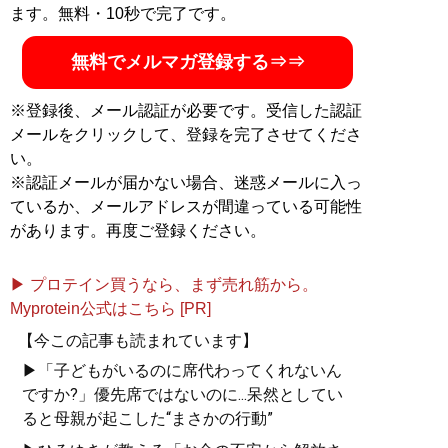
人が自然とやっている ズルい言いまわし
』
ます。無料・10秒で完了です。
『
賢い人が自然とやって
無料でメルマガ登録する⇒⇒
いる ズルい言いまわ
し
』
※登録後、メール認証が必要です。受信した認証
メールをクリックして、登録を完了させてくださ
仕事やプライベートで言
い。
葉に困ったとき…ひろゆ
※認証メールが届かない場合、迷惑メールに入っ
きなら、こう言う！
ているか、メールアドレスが間違っている可能性
50のシチュエーション別
があります。再度ご登録ください。
に超具体的な「言い換え
術」を伝授。
▶ プロテイン買うなら、まず売れ筋から。
Myprotein公式はこちら [PR]
【今この記事も読まれています】
▶「子どもがいるのに席代わってくれないん
『
ざんねんなインターネッ
ですか?」優先席ではないのに...呆然としてい
ト
』
ると母親が起こした“まさかの行動”
日本のインターネット上で