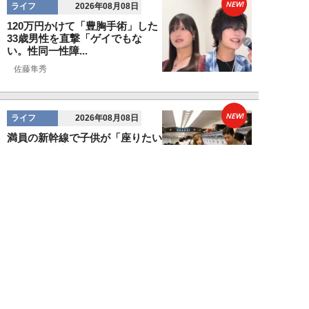
NEW!
ライフ
2026年08月08日
120万円かけて「豊胸手術」した
33歳男性を直撃「ゲイでもな
い。性同一性障...
佐藤隼秀
NEW!
ライフ
2026年08月08日
満員の新幹線で子供が「座りたい
～！」迷惑家族に困惑…周囲の乗
客が内心“スカ...
日刊SPA!取材班
NEW!
ライフ
2026年08月07日
自分が絶ってしまったもう一つの
人生を思いながら、限定50食の
ランチロース定...
カツセマサヒコ