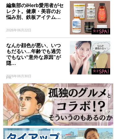
編集部のiHerb愛用者がセ
レクト。健康・美容のお
記事一覧へ
悩み別、鉄板アイテム…
2026年06月22日
なんか顔色が悪い、いつ
もだるい…年齢でも過労
でもない“意外な原因”が
隠…
2026年06月30日
PR