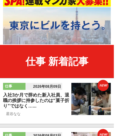
仕事 新着記事
NEW!
仕事
2026年08月09日
入社3か月で辞めた新入社員、退
職の挨拶に持参したのは“菓子折
り”ではなく…...
星谷なな
NEW!
仕事
2026年08月02日