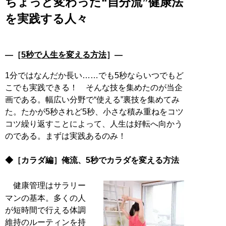
ちょっと変わった“自分流”健康法
を実践する人々
―［
5秒で人生を変える方法
］―
1分ではなんだか長い……でも5秒ならいつでもど
こでも実践できる！ そんな技を集めたのが当企
画である。幅広い分野で“使える”裏技を集めてみ
た。たかが5秒されど5秒、小さな積み重ねをコツ
コツ繰り返すことによって、人生は好転へ向かう
のである。まずは実践あるのみ！
◆［カラダ編］俺流、5秒でカラダを変える方法
健康管理はサラリー
マンの基本。多くの人
が短時間で行える体調
維持のルーティンを持