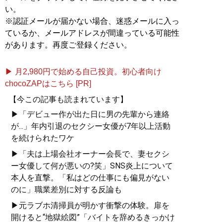
い。
※認証メールが届かない場合、迷惑メールに入っ
ているか、メールアドレスが間違っている可能性
があります。再度ご登録ください。
▶ 月2,980円で始める自己投資。初心者向け
chocoZAPはこちら [PR]
【今この記事も読まれています】
▶「デビュー作が出た日に男の先輩から連絡
が...」年内引退のセクシー女優が7年以上活動
を続けられたワケ
▶「夫は上場会社オーナー会長で、妻セクシ
ー女優して何が悪いの?笑」SNS炎上について
本人を直撃。「私はどの仕事にも偏見がない
のに」職業差別に対する反論も
▶元ラブホ清掃員が明かす衝撃の体験。扉を
開けると“地獄絵図”「バイトを辞めるきっかけ