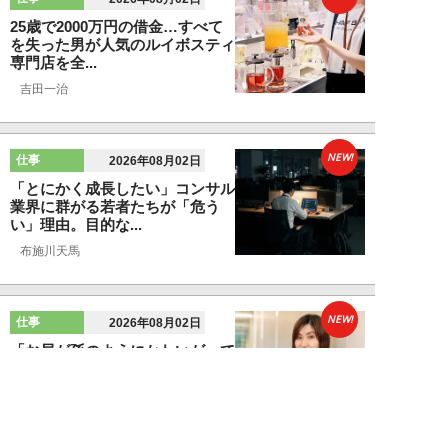
25歳で2000万円の借金…すべて
を失った男が人気のルイボスティ
専門店を全...
吉田一治
NEW!
仕事
2026年08月02日
「とにかく成長したい」コンサル
業界に群がる若者たちが「危う
い」理由。目的な...
布施川天馬
NEW!
仕事
2026年08月02日
「お局が孫のようにかわいがって
くれた」納言・薄幸が伝授す
る“職場の厄介者を...
週刊SPA！編集部