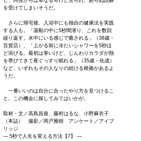
し、同僚からは単なる奇行と見られ、あらぬ誤解
を受けてしまいそうだ。
さらに帰宅後、入浴中にも独自の健康法を実践
する人も。「湯船の中に5秒間潜り、これを数回
繰り返す。水中にいる感じで癒される」（38歳・
百貨店）、「上がる前に冷たいシャワーを5秒ほ
ど浴びる。最初は寒いけど、じんわりカラダが熱
を帯びてきて夜ぐっすり眠れる」（35歳・化成）
など、いずれもその人なりの続ける根拠があるよ
うだ。
一番いいのは自分に合ったやり方を見つけるこ
と。この機会に探してみてはいかが。
取材・文／高島昌俊、藤村はるな、小野麻衣子
（本誌） 撮影／岡戸雅樹 アンケート／アイブ
リッジ