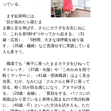
っている。
まず起床時には、
「目が覚めたら寝たま
ま腕と足を伸ばす。さらにカラダを左右にねじ
り、これを各5秒ずつやってから起きる」（31
歳・広告）、「5秒間、大きな深呼吸を繰り返
す」（35歳・繊維）など意識せずに実践している
人も多そう。
職場でも「椅子に座ったままカラダをひねって
ストレッチ」（37歳・出版）や「こめかみを指で
軽くマッサージ」（41歳・団体職員）はよく見る
光景。だが、なかには「クルクルと椅子に座って
回る。軽く目が回る感じになり、アタマが冴え
る」（29歳・金融）、「変顔をする。パソコンの
画面ばかり見ていると表情も固まるので気分転換
に」（40歳・IT）といった方法を試す人も。ただ