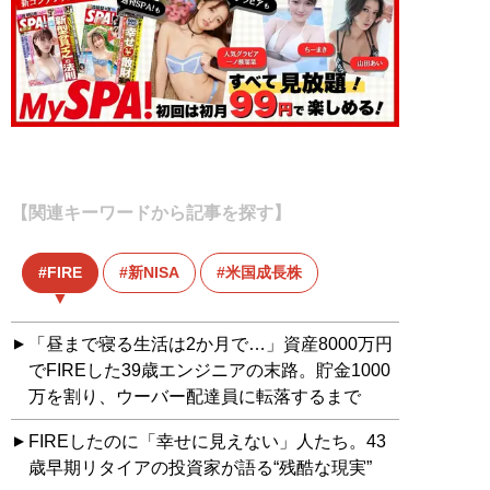
【関連キーワードから記事を探す】
FIRE
新NISA
米国成長株
「昼まで寝る生活は2か月で…」資産8000万円
でFIREした39歳エンジニアの末路。貯金1000
万を割り、ウーバー配達員に転落するまで
FIREしたのに「幸せに見えない」人たち。43
歳早期リタイアの投資家が語る“残酷な現実”