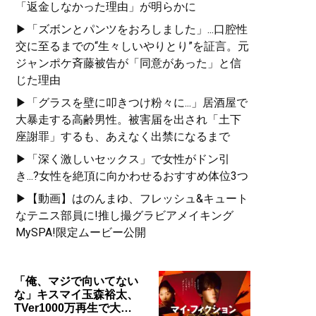
「返金しなかった理由」が明らかに
▶「ズボンとパンツをおろしました」...口腔性
交に至るまでの“生々しいやりとり”を証言。元
ジャンポケ斉藤被告が「同意があった」と信
じた理由
▶「グラスを壁に叩きつけ粉々に...」居酒屋で
大暴走する高齢男性。被害届を出され「土下
座謝罪」するも、あえなく出禁になるまで
▶「深く激しいセックス」で女性がドン引
き...?女性を絶頂に向かわせるおすすめ体位3つ
▶【動画】はのんまゆ、フレッシュ&キュート
なテニス部員に!推し撮グラビアメイキング
MySPA!限定ムービー公開
「俺、マジで向いてない
な」キスマイ玉森裕太、
TVer1000万再生で大…