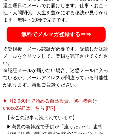
・
「子宮をキュンッとさせてくれる人…」アダルト業界
週金曜日にメールでお届けします。仕事・お金・
20年の笹倉杏がセックスの“リアルな本音”を告白
性・人間関係…人生を豊かにする秘訣が見つかり
・
「大学の先輩と初体験」「ビルの隙間でしたことも」
ます。無料・10秒で完了です。
人気セクシー女優・女神ジュンが明かす“本当の性遍歴”
無料でメルマガ登録する⇒⇒
記事一覧へ
※登録後、メール認証が必要です。受信した認証
メールをクリックして、登録を完了させてくださ
い。
※認証メールが届かない場合、迷惑メールに入っ
ているか、メールアドレスが間違っている可能性
があります。再度ご登録ください。
▶ 月2,980円で始める自己投資。初心者向け
chocoZAPはこちら [PR]
【今この記事も読まれています】
▶満員の新幹線で子供が「座りたい~!」迷惑
家族に困惑...周囲の乗客が内心“スカッ”とした