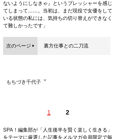
ないようにしなきゃ』というプレッシャーを感じ
てしまって……。当初は、まだ現役で女優をして
いる状態の私には、気持ちの切り替えができなく
て難しかったです」
次のページ
裏方仕事との二刀流
もちづき千代子
1
2
MySPA!会員だけが読める、もちづき千代子のよりディ
ープなインタビュー
・
「処女喪失はアイドルを辞めた後」人気セクシー女優
SPA！編集部が「人生後半を賢く楽しく生きる」
が明かす、芸能生活で変化したセックス事情
をテーマに厳選した記事をメルマガ会員限定で毎