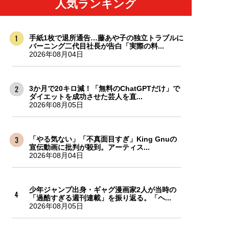
人気ランキング
手紙1枚で退所通告…藤あや子の独立トラブルに
バーニング二代目社長が告白「実際の料...
2026年08月04日
3か月で20キロ減！「無料のChatGPTだけ」で
ダイエットを成功させた芸人を直...
2026年08月05日
「やる気ない」「不真面目すぎ」King Gnuの
宣伝動画に批判が殺到。アーティス...
2026年08月04日
少年ジャンプ出身・ギャグ漫画家2人が当時の
「過酷すぎる週刊連載」を振り返る。「ヘ...
2026年08月05日