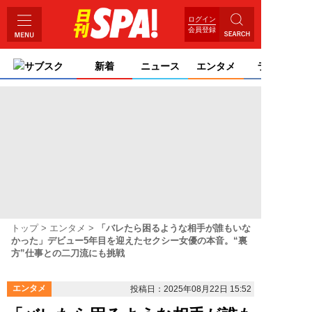
ログイン
会員登録
サブスク
新着
ニュース
エンタメ
ライフ
トップ
エンタメ
「バレたら困るような相手が誰もいな
かった」デビュー5年目を迎えたセクシー女優の本音。“裏
方”仕事との二刀流にも挑戦
エンタメ
投稿日：2025年08月22日 15:52