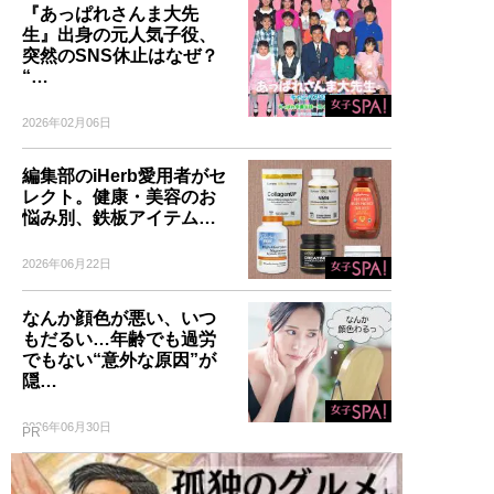
『あっぱれさんま大先
生』出身の元人気子役、
突然のSNS休止はなぜ？
“…
2026年02月06日
編集部のiHerb愛用者がセ
レクト。健康・美容のお
悩み別、鉄板アイテム…
2026年06月22日
なんか顔色が悪い、いつ
もだるい…年齢でも過労
でもない“意外な原因”が
隠…
2026年06月30日
PR