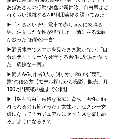
おばあさんの行動/お盆の新幹線、自由席はど
れくらい混雑する?JR利用実績を調べてみた
▶「うるさいぞ!」電車で赤ちゃんに怒鳴る
男。注意した女性が絶句した、隣に座る母親
が放った“衝撃の一言”
▶満員電車でスマホを見たまま動かない、“自
分のテリトリー”を死守する男性に駅員が放っ
た「痛快な一言」
▶同人AV制作者3人が明かす、稼げる“裏副
業”の始め方【モデル探しから撮影、販売、月
100万円突破の壁まで公開】
▶【独占告白】厳格な家庭に育ち「男性に触
れられるのも怖かった」女性が、セクシー女
優になって「カジュアルにセックスを楽しめ
る」ようになるまで