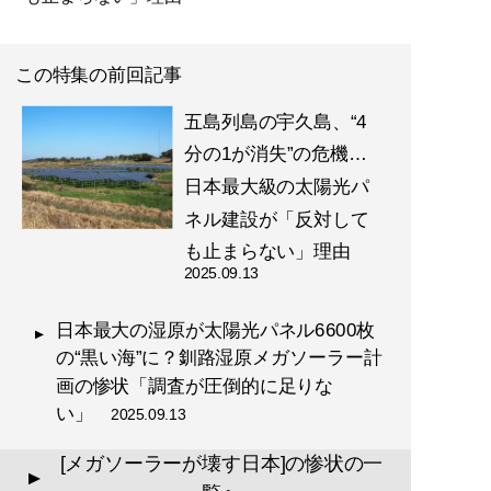
この特集の前回記事
五島列島の宇久島、“4
分の1が消失”の危機…
日本最大級の太陽光パ
ネル建設が「反対して
も止まらない」理由
2025.09.13
日本最大の湿原が太陽光パネル6600枚
の“黒い海”に？釧路湿原メガソーラー計
画の惨状「調査が圧倒的に足りな
い」
2025.09.13
[メガソーラーが壊す日本]の惨状の一
▲