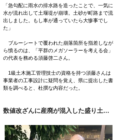
「急勾配に雨水の排水路を造ったことで、一気に
水が流れ出して土堰堤が崩壊。土砂が町路まで流
出しました。もし車が通っていたら大惨事でし
た」
ブルーシートで覆われた崩落箇所を指差しなが
ら憤るのは、「平群のメガソーラーを考える会」
の代表を務める須藤啓二さん。
1級土木施工管理技士の資格を持つ須藤さんは
事業者の工事設計に疑問を覚え、県に提出した書
類を調べると、杜撰な内容だった。
数値改ざんに産廃が混入した盛り土…