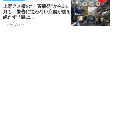
上野アメ横の“一斉摘発”から3ヵ
月も…警告に従わない店舗が後を
絶たず「路上...
デヤブロウ
NEW!
ニュース
2026年08月06日
値上げでも強い「チョコモナカジ
ャンボ」に対し、「パピコ」は減
収…「定番アイ...
不破聡
NEW!
ニュース
2026年08月05日
なぜワイドショーは「酷暑」を連
呼する？ 山口真由が明かす、テ
レビが天気ネタ...
山口真由