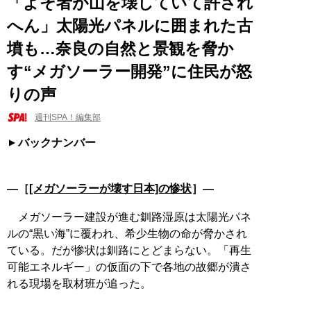
「よそ者が山を壊していて許され
へん」太陽光パネルに囲まれた古
墳も…奈良の自然と景観を脅か
す“メガソーラー開発”に住民が怒
りの声
週刊SPA！編集部
バックナンバー
―［
[メガソーラーが壊す日本]の惨状
］―
メガソーラー建設が進む釧路湿原は太陽光パネ
ルの“黒い海”に覆われ、希少生物の命が脅かされ
ている。だが惨状は釧路にとどまらない。「再生
可能エネルギー」の仮面の下で各地の故郷が潰さ
れる現場を取材班が追った。