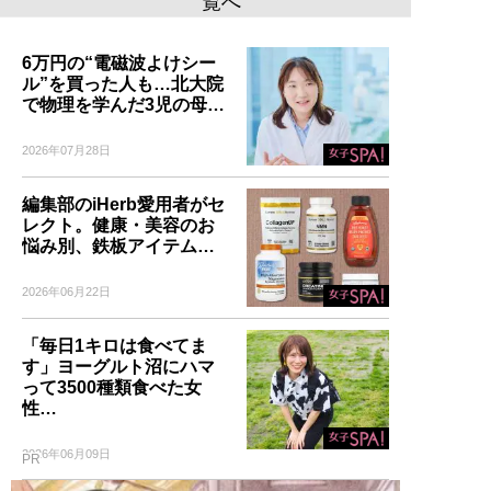
覧へ
6万円の“電磁波よけシー
ル”を買った人も…北大院
で物理を学んだ3児の母…
2026年07月28日
編集部のiHerb愛用者がセ
レクト。健康・美容のお
悩み別、鉄板アイテム…
2026年06月22日
「毎日1キロは食べてま
す」ヨーグルト沼にハマ
って3500種類食べた女
性…
2026年06月09日
PR