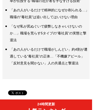
幸が伝授する“職場の厄介者を手なずける技術”
「あの人がいるだけで精神的になぜか削られる…」
職場の“毒社員”は追い出してはいけない理由
「なぜ私が尻ぬぐいで疲弊しなきゃいけないの
か…」職場を荒らす5タイプの“毒社員”の実態と撃
退法
「あの人がいるだけで職場がしんどい」約4割が遭
遇している“毒社員”の正体…「不機嫌アピール」
「反対意見を聞かない」人の共通点と撃退法
24時間更新