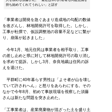
持ち始めてくれてうれしい」と話す
「事業者は開発を急ぐあまり造成地の勾配の数値
を改ざんし、林地開発許可を取得した。しかし、
工事が杜撰で、仮設調整池の容量不足などに繫が
り、崩落が起きました」
今年1月、地元住民は事業者を相手取り、工事
の差し止めと県に対して林地開発許可の取り消し
を求めて提訴。しかし3月、奈良地裁は住民の訴
えを退けた。
平群町に40年暮らす男性は「よそ者が山を壊し
ていて許されへん」と怒りをあらわにする。その
なかで今年8月、初めて事故現場を視察した須藤
さんは新たな問題を突き止めた。
「工事業者は、産業廃棄物が混ざった土を盛り土