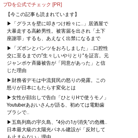
プDを公式でチェック [PR]
【今この記事も読まれています】
▶「グラスを壁に叩きつけ粉々に...」居酒屋で
大暴走する高齢男性。被害届を出され「土下
座謝罪」するも、あえなく出禁になるまで
▶「ズボンとパンツをおろしました」...口腔性
交に至るまでの“生々しいやりとり”を証言。元
ジャンポケ斉藤被告が「同意があった」と信
じた理由
▶財務省デモは中流貧民の怒りの発露。この
怒りが日本にもたらす変化とは
▶女性が顔出しで告白「ひとりHで使うモノ」
Youtuberあおいさんが語る、初めては電動歯
ブラシで...
▶五島列島の宇久島、“4分の1が消失”の危機...
日本最大級の太陽光パネル建設が「反対して
も止まらない」理由