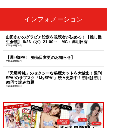
インフォメーション
山田あいのグラビア設定を視聴者が決める！【推し撮
生会議】 8/26（水）21:00～ MC：岸明日香
2026年07月29日
【週刊SPA! 発売日変更のお知らせ】
2026年07月28日
「天羽希純」のセクシーな秘蔵カットを大放出！週刊
SPA!のサブスク「MySPA!」続々更新中！初回は初月
99円で読み放題
2026年07月03日