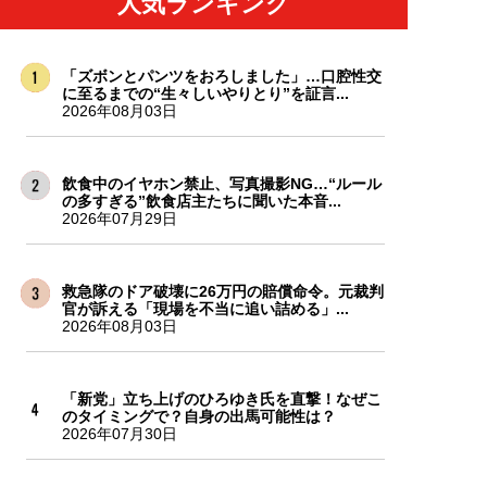
人気ランキング
「ズボンとパンツをおろしました」…口腔性交
に至るまでの“生々しいやりとり”を証言...
2026年08月03日
飲食中のイヤホン禁止、写真撮影NG…“ルール
の多すぎる”飲食店主たちに聞いた本音...
2026年07月29日
救急隊のドア破壊に26万円の賠償命令。元裁判
官が訴える「現場を不当に追い詰める」...
2026年08月03日
「新党」立ち上げのひろゆき氏を直撃！なぜこ
のタイミングで？自身の出馬可能性は？
2026年07月30日