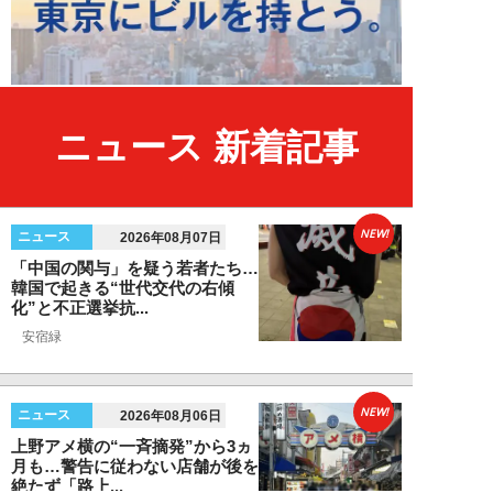
ニュース 新着記事
NEW!
ニュース
2026年08月07日
「中国の関与」を疑う若者たち…
韓国で起きる“世代交代の右傾
化”と不正選挙抗...
安宿緑
NEW!
ニュース
2026年08月06日
上野アメ横の“一斉摘発”から3ヵ
月も…警告に従わない店舗が後を
絶たず「路上...