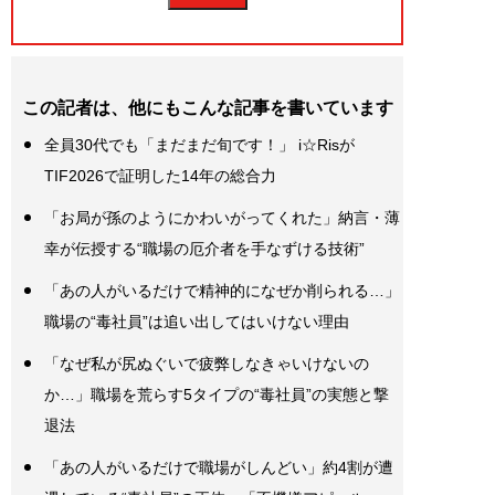
この記者は、他にもこんな記事を書いています
全員30代でも「まだまだ旬です！」 i☆Risが
TIF2026で証明した14年の総合力
「お局が孫のようにかわいがってくれた」納言・薄
幸が伝授する“職場の厄介者を手なずける技術”
「あの人がいるだけで精神的になぜか削られる…」
職場の“毒社員”は追い出してはいけない理由
「なぜ私が尻ぬぐいで疲弊しなきゃいけないの
か…」職場を荒らす5タイプの“毒社員”の実態と撃
退法
「あの人がいるだけで職場がしんどい」約4割が遭