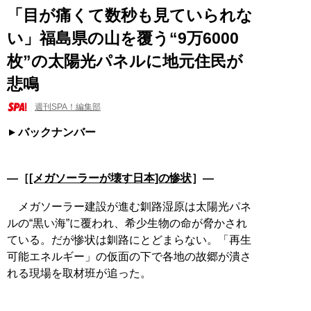
「目が痛くて数秒も見ていられな
い」福島県の山を覆う“9万6000
枚”の太陽光パネルに地元住民が
悲鳴
週刊SPA！編集部
バックナンバー
―［
[メガソーラーが壊す日本]の惨状
］―
メガソーラー建設が進む釧路湿原は太陽光パネ
ルの“黒い海”に覆われ、希少生物の命が脅かされ
ている。だが惨状は釧路にとどまらない。「再生
可能エネルギー」の仮面の下で各地の故郷が潰さ
れる現場を取材班が追った。