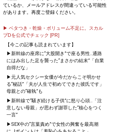
ているか、メールアドレスが間違っている可能性
があります。再度ご登録ください。
▶ ベタつき・乾燥・ボリューム不足に。スカル
プDを公式でチェック [PR]
【今この記事も読まれています】
▶新幹線の座席に“大股開き”で座る男性...通路
にはみ出した足を襲った“まさかの結末”「自業
自得だな」
▶元人気セクシー女優が今だからこそ明かせ
る“秘話”「夫が人生で初めてできた彼氏です」
母親との“確執”も
▶新幹線で“騒ぎ続ける子供”に怒り心頭...「注
意しない母親」が思わず謝罪した“核心をつく
一言”
▶SEX中の“言葉責め”で女性の興奮を最高潮
に...!ポイントは「羞恥心をあおること」