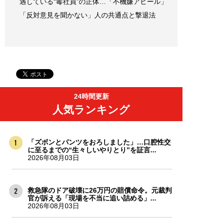
遇している“毒社員”の正体…「不機嫌アピール」
「反対意見を聞かない」人の共通点と撃退法
24時間更新
人気ランキング
「ズボンとパンツをおろしました」…口腔性交
に至るまでの“生々しいやりとり”を証言...
2026年08月03日
救急隊のドア破壊に26万円の賠償命令。元裁判
官が訴える「現場を不当に追い詰める」...
2026年08月03日