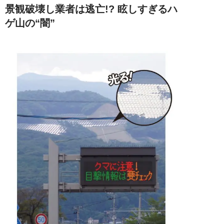
景観破壊し業者は逃亡!? 眩しすぎるハ
ゲ山の“闇”