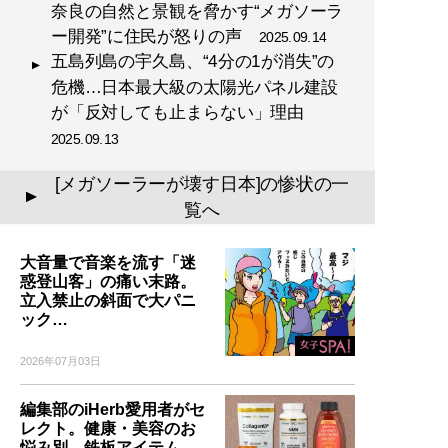
奈良の自然と景観を脅かす“メガソーラ
ー開発”に住民が怒りの声
2025.09.14
五島列島の宇久島、“4分の1が消失”の
危機…日本最大級の太陽光パネル建設
が「反対しても止まらない」理由
2025.09.13
[メガソーラーが壊す日本]の惨状の一
▲
覧へ
大音量で音楽を流す「迷
惑登山客」の痛い末路。
立入禁止の斜面で大パニ
ック…
2026年07月03日
編集部のiHerb愛用者がセ
レクト。健康・美容のお
悩み別、鉄板アイテム…