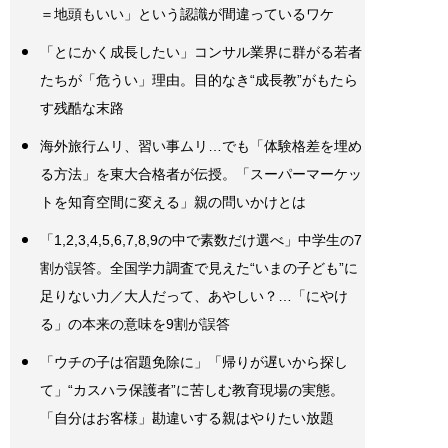
＝地頭もいい」という認識が間違っているワケ
「とにかく成長したい」コンサル業界に群がる若者
たちが「危うい」理由。目的なき“成長教”がもたら
す残酷な末路
海外旅行ムリ、習い事ムリ…でも「体験格差を埋め
る方法」を東大合格者が伝授。「スーパーマーケッ
トを知育空間に変える」親の問いかけとは
「1,2,3,4,5,6,7,8,9の中で素数だけ選べ」中学生の7
割が誤答。全国学力調査で見えた“いまの子ども”に
足りない力／大人だって、あやしい？…「にやけ
る」の本来の意味を9割が誤答
「ウチの子は宿題免除に」「帰りが遅いから探し
て」“カスハラ保護者”に苦しむ教育現場の実態。
「自分はお客様」勘違いする親はやりたい放題