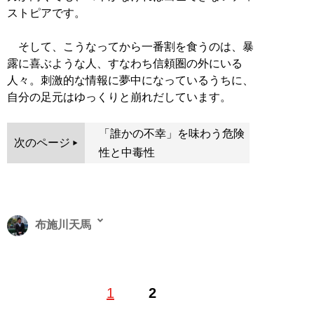
ストピアです。
そして、こうなってから一番割を食うのは、暴
露に喜ぶような人、すなわち信頼圏の外にいる
人々。刺激的な情報に夢中になっているうちに、
自分の足元はゆっくりと崩れだしています。
「誰かの不幸」を味わう危険
次のページ
性と中毒性
布施川天馬
著述家、教育ライター。 一般財団法人「ドラゴン桜財
1
2
団」評議員。 1997年生まれ。世帯年収300万円台の家庭
に生まれながらも、効率的な勉強法を編み出し、一浪の