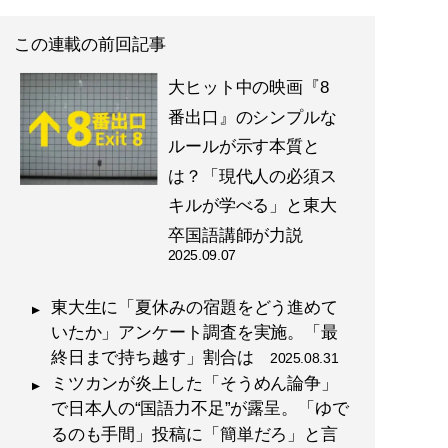
た教育投資の正解 (星海
社 e-SHINSHO)
この連載の前回記事
大ヒット中の映画『8
番出口』のシンプルな
ルールが示す本質と
記事一覧へ
は？「現代人の必須ス
キルが学べる」と東大
卒国語講師が力説
2025.09.07
東大生に「夏休みの宿題をどう進めて
いたか」アンケート調査を実施。「最
終日まで持ち越す」割合は
2025.08.31
ミツカンが炎上した「そうめん論争」
で日本人の“国語力不足”が露呈。「ゆで
るのも手間」投稿に「簡単だろ」と言