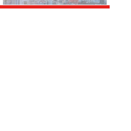
エンタメ 新着記事
NEW!
エンタメ
2026年08月09日
人気セクシー女優が静かに姿を消
した真相。突然の「がん」発覚、
闘病生活の中で...
髙坂雄貴
NEW!
エンタメ
2026年08月09日
中島健人が振り返る、精神的に苦
しかった時期「表層的な部分を見
て“悪”として...
細谷美香