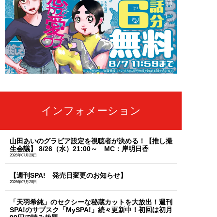
インフォメーション
山田あいのグラビア設定を視聴者が決める！【推し撮
生会議】 8/26（水）21:00～ MC：岸明日香
2026年07月29日
【週刊SPA! 発売日変更のお知らせ】
2026年07月28日
「天羽希純」のセクシーな秘蔵カットを大放出！週刊
SPA!のサブスク「MySPA!」続々更新中！初回は初月