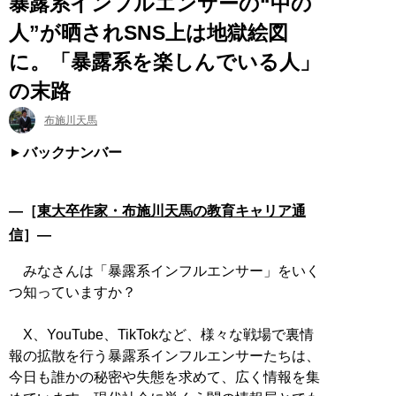
暴露系インフルエンサーの“中の
人”が晒されSNS上は地獄絵図
に。「暴露系を楽しんでいる人」
の末路
布施川天馬
バックナンバー
―［
東大卒作家・布施川天馬の教育キャリア通
信
］―
みなさんは「暴露系インフルエンサー」をいく
つ知っていますか？
X、YouTube、TikTokなど、様々な戦場で裏情
報の拡散を行う暴露系インフルエンサーたちは、
今日も誰かの秘密や失態を求めて、広く情報を集