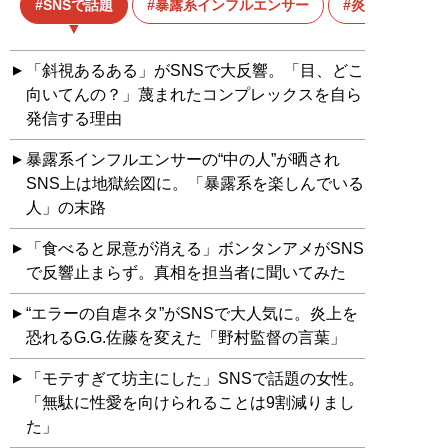
SNSで話題
暴露系インフルエンサー
炎上
「斜視あるある」がSNSで大反響。「目、どこ
向いてんの？」蔑まれたコンプレックスを自ら
発信する理由
暴露系インフルエンサーの“中の人”が晒され
SNS上は地獄絵図に。「暴露系を楽しんでいる
人」の末路
「食べると尿意が消える」ボンタンアメがSNS
で反響止まらず。真相を担当者に聞いてみた
“エラーの自虐ネタ”がSNSで大人気に。炎上を
恐れるG.G.佐藤を変えた「野村監督の言葉」
「モテすぎて坊主にした」SNSで話題の女性。
「無駄に性愛を向けられることは9割減りまし
た」