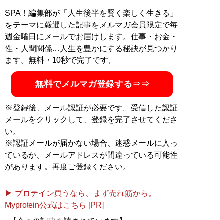
末東大合格を果たす。著書に最小コストで結果を出すノ
SPA！編集部が「人生後半を賢く楽しく生きる」
ウハウを体系化した『
東大式節約勉強法
』、膨大な範囲
をテーマに厳選した記事をメルマガ会員限定で毎
と量の受験勉強をする中で気がついた「コスパを極限ま
週金曜日にメールでお届けします。仕事・お金・
で高める時間の使い方」を解説した『
東大式時間術
』な
性・人間関係…人生を豊かにする秘訣が見つかり
ど。
株式会社カルペ・ディエム
にて、お金と時間をかけ
ます。無料・10秒で完了です。
ない「省エネスタイルの勉強法」などを伝える。
MENSA会員。（Xアカウント:
@Temma_Fusegawa
）
無料でメルマガ登録する⇒⇒
※登録後、メール認証が必要です。受信した認証
メールをクリックして、登録を完了させてくださ
『
東大式節約勉強法
』
い。
※認証メールが届かない場合、迷惑メールに入っ
目標達成のための最短ル
ているか、メールアドレスが間違っている可能性
ート、最小コストの具体
があります。再度ご登録ください。
的な方法が満載
▶ プロテイン買うなら、まず売れ筋から。
Myprotein公式はこちら [PR]