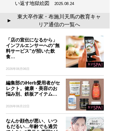
い返す地獄絵図
2025.08.24
東大卒作家・布施川天馬の教育キャ
▲
リア通信の一覧へ
「店の宣伝になるから」
インフルエンサーへの“無
料サービス”が招いた飲
食…
2026年06月06日
編集部のiHerb愛用者がセ
レクト。健康・美容のお
悩み別、鉄板アイテム…
2026年06月22日
なんか顔色が悪い、いつ
もだるい…年齢でも過労