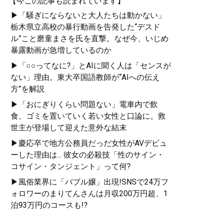
【今この記事も読まれています】
▶「騒ぎにならないと大人たちは動かない」
栃木県立高校の暴行動画を告発した“デスド
ル”こと磨童まさを氏を直撃。なぜ今、いじめ
『
人生を切りひらく 最高
暴露動画が急増しているのか
の自宅勉強法
』
▶「○○ってなに?」とAIに聞く人は「センスが
週3バイトしながら東大に
ない」理由。東大卒国語教師が“AIへの伝え
合格した著者が明かす
方”を解説
「最高の勉強法」
▶「おにぎりくらい問題ない」電車内で飲
食、ゴミを置いていく若い女性と口論に。救
世主が登場して迎えた意外な結末
▶慶応卒で地方公務員だっだ女性がAVデビュ
ーした理由は... 彼女の必殺技「性のサイン・
コサイン・タンジェント」って何?
『
東大合格はいくらで買
▶風俗業界に「バブル嬢」出現!SNSで24万フ
えるか？
』
ォロワーのまりてんさんは月収200万円超、1
泊93万円のコースも!?
東大生100人調査でわかっ