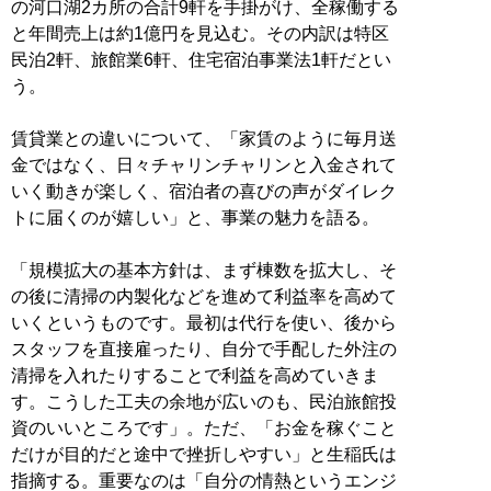
の河口湖2カ所の合計9軒を手掛がけ、全稼働する
と年間売上は約1億円を見込む。その内訳は特区
民泊2軒、旅館業6軒、住宅宿泊事業法1軒だとい
う。
賃貸業との違いについて、「家賃のように毎月送
金ではなく、日々チャリンチャリンと入金されて
いく動きが楽しく、宿泊者の喜びの声がダイレク
トに届くのが嬉しい」と、事業の魅力を語る。
「規模拡大の基本方針は、まず棟数を拡大し、そ
の後に清掃の内製化などを進めて利益率を高めて
いくというものです。最初は代行を使い、後から
スタッフを直接雇ったり、自分で手配した外注の
清掃を入れたりすることで利益を高めていきま
す。こうした工夫の余地が広いのも、民泊旅館投
資のいいところです」。ただ、「お金を稼ぐこと
だけが目的だと途中で挫折しやすい」と生稲氏は
指摘する。重要なのは「自分の情熱というエンジ