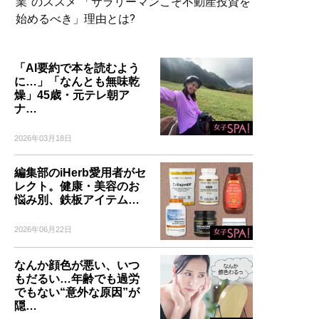
業”のススメ 「サラリーマンこそ不動産投資を
始めるべき」理由とは?
「AI要約で本を読むよう
に…」「なんとも無味乾
燥」45歳・元テレ朝ア
ナ…
2026年03月18日
編集部のiHerb愛用者がセ
レクト。健康・美容のお
悩み別、鉄板アイテム…
2026年06月22日
なんか顔色が悪い、いつ
もだるい…年齢でも過労
でもない“意外な原因”が
隠…