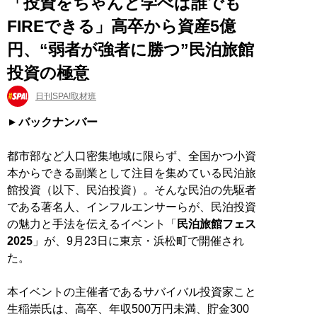
「投資をちゃんと学べば誰でも
FIREできる」高卒から資産5億
円、“弱者が強者に勝つ”民泊旅館
投資の極意
日刊SPA!取材班
バックナンバー
都市部など人口密集地域に限らず、全国かつ小資
本からできる副業として注目を集めている民泊旅
館投資（以下、民泊投資）。そんな民泊の先駆者
である著名人、インフルエンサーらが、民泊投資
の魅力と手法を伝えるイベント「
民泊旅館フェス
2025
」が、9月23日に東京・浜松町で開催され
た。
本イベントの主催者であるサバイバル投資家こと
生稲崇氏は、高卒、年収500万円未満、貯金300