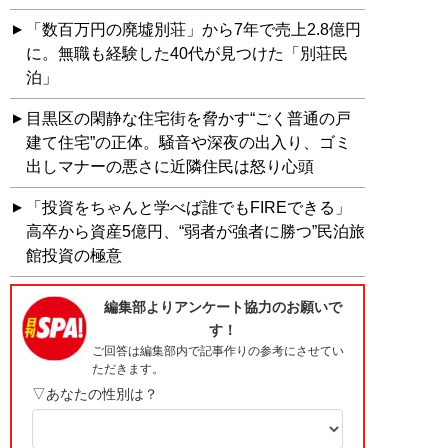
「数百万円の廃墟別荘」から7年で売上2.8億円
に。無職も経験した40代が見つけた「別荘民
泊」
目黒区の閑静な住宅街を脅かす“ごく普通の戸
建て住宅”の正体。騒音や深夜の出入り、ゴミ
出しマナーの悪さに近隣住民は怒り心頭
「投資をちゃんと学べば誰でもFIREできる」
高卒から資産5億円、“弱者が強者に勝つ”民泊旅
館投資の極意