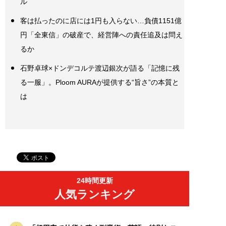
ル
客は払ったのに店には1円も入らない…負債1151億
円「全東信」の破産で、経営陣への責任追及は問え
るか
石野卓球×ドンデコルテ渡辺銀次が語る「記憶に残
る一服」。Ploom AURAが提供する“旨さ”の本質と
は
24時間更新
人気ランキング