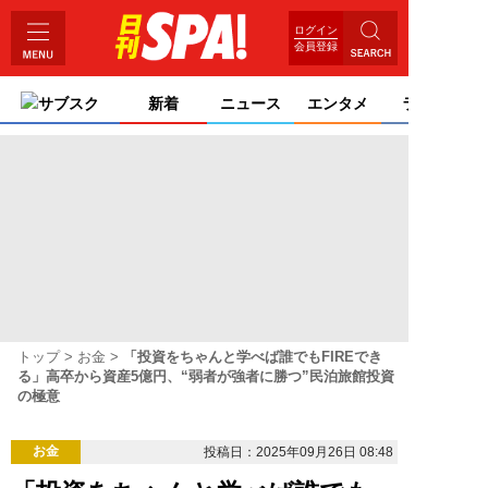
ログイン
会員登録
サブスク
新着
ニュース
エンタメ
ライフ
トップ
お金
「投資をちゃんと学べば誰でもFIREでき
る」高卒から資産5億円、“弱者が強者に勝つ”民泊旅館投資
の極意
お金
投稿日：2025年09月26日 08:48