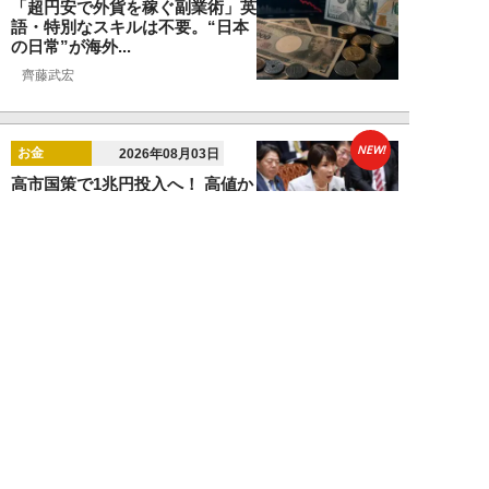
「超円安で外貨を稼ぐ副業術」英
語・特別なスキルは不要。“日本
の日常”が海外...
齊藤武宏
NEW!
お金
2026年08月03日
高市国策で1兆円投入へ！ 高値か
ら“半値暴落”した今がチャン
ス？ 億超え投...
結喜たろう
NEW!
お金
2026年07月27日
ドローンの次は“人型ロボット
株”か。億超え投資家が先回りす
る「隠れ防衛銘柄...
結喜たろう