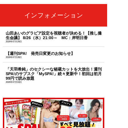
インフォメーション
山田あいのグラビア設定を視聴者が決める！【推し撮
生会議】 8/26（水）21:00～ MC：岸明日香
2026年07月29日
【週刊SPA! 発売日変更のお知らせ】
2026年07月28日
「天羽希純」のセクシーな秘蔵カットを大放出！週刊
SPA!のサブスク「MySPA!」続々更新中！初回は初月
99円で読み放題
2026年07月03日