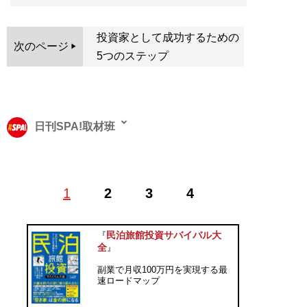
投資家として成功するための
次のページ
5つのステップ
日刊SPA!取材班
1
2
3
4
記事一覧へ
民泊旅館投資サバイバル大
『
全
』
副業で月収100万円を実現する最
速ロードマップ