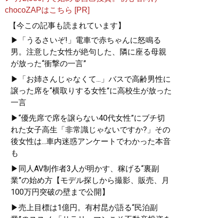
chocoZAPはこちら [PR]
【今この記事も読まれています】
▶「うるさいぞ!」電車で赤ちゃんに怒鳴る
男。注意した女性が絶句した、隣に座る母親
が放った“衝撃の一言”
▶「お姉さんじゃなくて...」バスで高齢男性に
譲った席を“横取りする女性”に高校生が放った
一言
▶“優先席で席を譲らない40代女性”にブチ切
れた女子高生「非常識じゃないですか?」その
後女性は...車内迷惑アンケートでわかった本音
も
▶同人AV制作者3人が明かす、稼げる“裏副
業”の始め方【モデル探しから撮影、販売、月
100万円突破の壁まで公開】
▶売上目標は1億円。有村昆が語る“民泊副