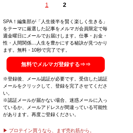
1
2
ター。現在はタイと日本を往復し、夜の街やタイに住む
人を取材する海外短期滞在ライターとしても活動中。ア
ジアの日本人キャバクラに潜入就職した著書『
底辺キャ
SPA！編集部が「人生後半を賢く楽しく生きる」
バ嬢、アジアでナンバー1になる
』（イーストプレス）
をテーマに厳選した記事をメルマガ会員限定で毎
が発売中。X（旧Twitter）：
＠ayumikawano
週金曜日にメールでお届けします。仕事・お金・
性・人間関係…人生を豊かにする秘訣が見つかり
記事一覧へ
ます。無料・10秒で完了です。
無料でメルマガ登録する⇒⇒
※登録後、メール認証が必要です。受信した認証
メールをクリックして、登録を完了させてくださ
い。
※認証メールが届かない場合、迷惑メールに入っ
ているか、メールアドレスが間違っている可能性
があります。再度ご登録ください。
▶ プロテイン買うなら、まず売れ筋から。