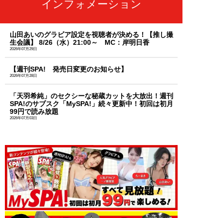
インフォメーション
山田あいのグラビア設定を視聴者が決める！【推し撮
生会議】 8/26（水）21:00～ MC：岸明日香
2026年07月29日
【週刊SPA! 発売日変更のお知らせ】
2026年07月28日
「天羽希純」のセクシーな秘蔵カットを大放出！週刊
SPA!のサブスク「MySPA!」続々更新中！初回は初月
99円で読み放題
2026年07月03日