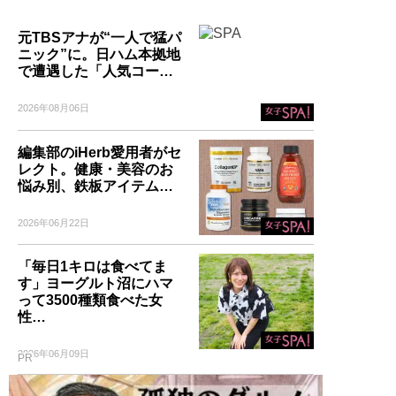
元TBSアナが“一人で猛パ
ニック”に。日ハム本拠地
で遭遇した「人気コー…
2026年08月06日
編集部のiHerb愛用者がセ
レクト。健康・美容のお
悩み別、鉄板アイテム…
2026年06月22日
「毎日1キロは食べてま
す」ヨーグルト沼にハマ
って3500種類食べた女
性…
2026年06月09日
PR