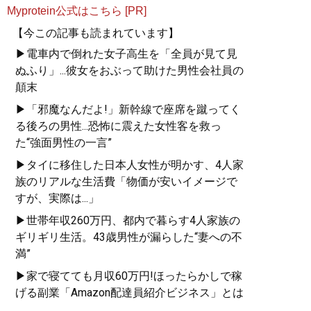
Myprotein公式はこちら [PR]
【今この記事も読まれています】
▶電車内で倒れた女子高生を「全員が見て見
ぬふり」...彼女をおぶって助けた男性会社員の
顛末
▶「邪魔なんだよ!」新幹線で座席を蹴ってく
る後ろの男性...恐怖に震えた女性客を救っ
た“強面男性の一言”
▶タイに移住した日本人女性が明かす、4人家
族のリアルな生活費「物価が安いイメージで
すが、実際は...」
▶世帯年収260万円、都内で暮らす4人家族の
ギリギリ生活。43歳男性が漏らした“妻への不
満”
▶家で寝てても月収60万円!ほったらかしで稼
げる副業「Amazon配達員紹介ビジネス」とは