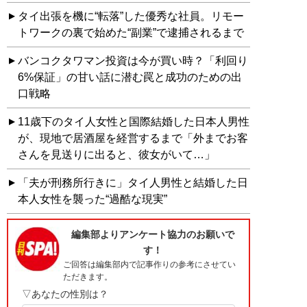
タイ出張を機に“転落”した優秀な社員。リモー
トワークの裏で始めた“副業”で逮捕されるまで
バンコクタワマン投資は今が買い時？「利回り
6%保証」の甘い話に潜む罠と成功のための出
口戦略
11歳下のタイ人女性と国際結婚した日本人男性
が、現地で居酒屋を経営するまで「外までお客
さんを見送りに出ると、彼女がいて…」
「夫が刑務所行きに」タイ人男性と結婚した日
本人女性を襲った“過酷な現実”