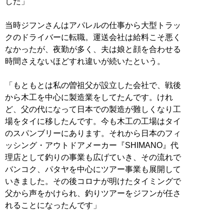
した」
当時ジフンさんはアパレルの仕事から大型トラッ
クのドライバーに転職。運送会社は給料こそ悪く
なかったが、夜勤が多く、夫は娘と顔を合わせる
時間さえないほどすれ違いが続いたという。
「もともとは私の曽祖父が設立した会社で、戦後
から木工を中心に製造業をしてたんです。けれ
ど、父の代になって日本での製造が難しくなり工
場をタイに移したんです。今も木工の工場はタイ
のスパンブリーにあります。それから日本のフィ
ッシング・アウトドアメーカー『SHIMANO』代
理店として釣りの事業も広げていき、その流れで
バンコク、パタヤを中心にツアー事業も展開して
いきました。その後コロナが明けたタイミングで
父から声をかけられ、釣りツアーをジフンが任さ
れることになったんです」