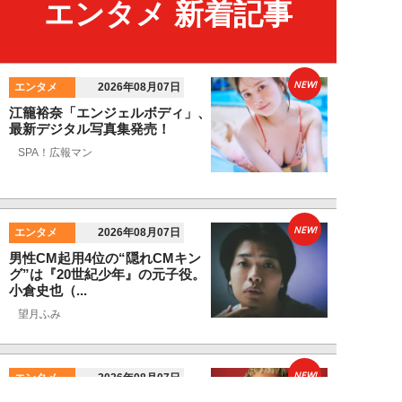
エンタメ 新着記事
NEW!
エンタメ
2026年08月07日
江籠裕奈「エンジェルボディ」、
最新デジタル写真集発売！
SPA！広報マン
NEW!
エンタメ
2026年08月07日
男性CM起用4位の“隠れCMキン
グ”は『20世紀少年』の元子役。
小倉史也（...
望月ふみ
NEW!
エンタメ
2026年08月07日