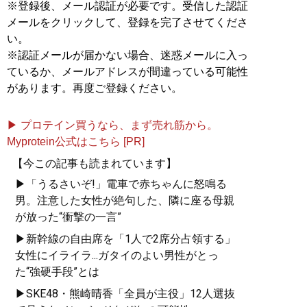
※登録後、メール認証が必要です。受信した認証
メールをクリックして、登録を完了させてくださ
い。
※認証メールが届かない場合、迷惑メールに入っ
ているか、メールアドレスが間違っている可能性
があります。再度ご登録ください。
▶ プロテイン買うなら、まず売れ筋から。
Myprotein公式はこちら [PR]
【今この記事も読まれています】
▶「うるさいぞ!」電車で赤ちゃんに怒鳴る
男。注意した女性が絶句した、隣に座る母親
が放った“衝撃の一言”
▶新幹線の自由席を「1人で2席分占領する」
女性にイライラ...ガタイのよい男性がとっ
た“強硬手段”とは
▶SKE48・熊崎晴香「全員が主役」12人選抜