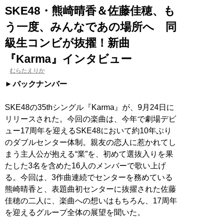
SKE48・熊崎晴香＆佐藤佳穂、も
う一度、みんなであの場所へ 同
級生コンビが抜擢！新曲
『Karma』インタビュー
むらたえりか
バックナンバー
SKE48の35thシングル『Karma』が、9月24日に
リリースされた。今回の楽曲は、今年で劇場デビ
ュー17周年を迎えるSKE48において約10年ぶり
のダブルセンター体制。親友の恋人に惹かれてし
まう主人公が抱える“業”を、初めて選抜入りを果
たした3名を含めた16人のメンバーで歌い上げ
る。今回は、3作曲連続でセンターを務めている
熊崎晴香と、表題曲初センターに抜擢された佐藤
佳穂の二人に、楽曲への想いはもちろん、17周年
を迎えるグループ全体の展望を聞いた。