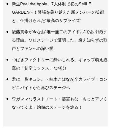
新生Peel the Apple、7人体制で初のSMILE
GARDENへ！緊張を乗り越えた新メンバーの笑顔
と、仕掛けられた“最高のサプライズ”
後藤真希が今なお“唯一無二のアイドル”であり続け
る理由。ソロステージで証明した、衰え知らずの歌
声とファンへの深い愛
つばきファクトリーに酔いしれる。ギャップ萌え必
至の「甘辛ミックス」な40分
君に、胸キュン。・楠木こはなが全力ライブ！コン
ビニバイトから再びステージへ
ワガママなラストノート・藤宮もな「もっとアツく
なってくよ」灼熱のステージを煽る！