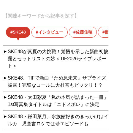
【関連キーワードから記事を探す】
SKE48
インタビュー
佐藤佳穂
熊崎晴香
SKE48が真夏の大挑戦！覚悟を示した新曲初披
露とセットリストの妙＜TIF2026ライブレポー
ト＞
SKE48、TIFで新曲『ため息未来』サプライズ
披露！完璧なコールに大村杏もビックリ！？
SKE48・太田彩夏「私の本気が詰まった一冊」
1st写真集タイトルは「ニドメボレ」に決定
SKE48・鎌田菜月、水族館好きのきっかけはイ
ルカ 児童書ロケでは珍エピソードも