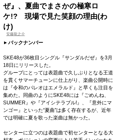
ぜ』、夏曲でまさかの極寒ロ
ケ!? 現場で見た笑顔の理由(わ
け)
安藤龍之介
バックナンバー
SKE48が36枚目シングル『サンダルだぜ』を3月
18日にリリースした。
グループにとっては表題曲で久しぶりとなる王道
を貫くサマーチューンに仕上がり、楽曲公開時に
は『令和のパレオはエメラルド』と早くも注目を
集めた。同曲のようにSKE48には『ごめんね、
SUMMER』や『アイシテラブル!』、『意外にマ
ンゴー』といった“夏曲”は多く存在するが、近年
では明確に夏を歌った楽曲は無かった。
センターに立つのは表題曲で初センターとなる大