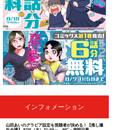
インフォメーション
山田あいのグラビア設定を視聴者が決める！【推し撮
生会議】 8/26（水）21:00～ MC：岸明日香