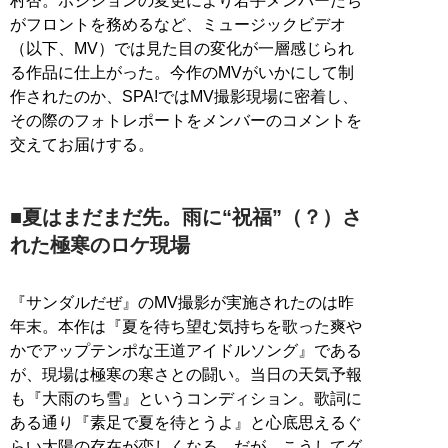
村杏。ポジションの変更により若手メンバーたち
がフロントを務めるなど、ミュージックビデオ
（以下、MV）では見た目の変化が一層感じられ
る作品に仕上がった。今作のMVがいかにして制
作されたのか、SPA!ではMV撮影現場に密着し、
その際のフォトレポートをメンバーのコメントを
交えてお届けする。
■夏はまだまだ先。雨に“祝福”（？）さ
れた極寒のロケ現場
『サンダルだぜ』のMV撮影が実施されたのは昨
年末。本作は『夏を待ち望む気持ちを歌った爽や
かでアップテンポな王道アイドルソング』である
が、現場は極寒の寒さとの闘い。当日の天気予報
も『大雨のち雪』というコンディション。歌詞に
ある通り『素足で夏を待とうよ』と心底思えるぐ
らい太陽の存在が恋しくなる。だが、こうしてグ