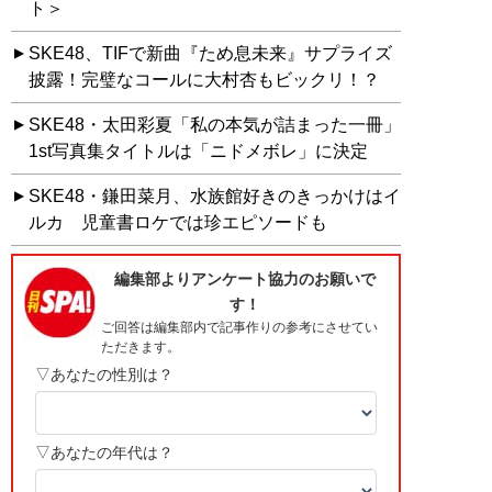
ト＞
SKE48、TIFで新曲『ため息未来』サプライズ
披露！完璧なコールに大村杏もビックリ！？
SKE48・太田彩夏「私の本気が詰まった一冊」
1st写真集タイトルは「ニドメボレ」に決定
SKE48・鎌田菜月、水族館好きのきっかけはイ
ルカ 児童書ロケでは珍エピソードも