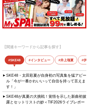
【関連キーワードから記事を探す】
SKE48
インタビュー
井上瑠夏
伊藤実希
SKE48・太田彩夏が自身初の写真集を猛アピー
ル「今が一番かわいいって自信を持って言えま
す！」
SKE48が真夏の大挑戦！覚悟を示した新曲初披
露とセットリストの妙＜TIF2026ライブレポー