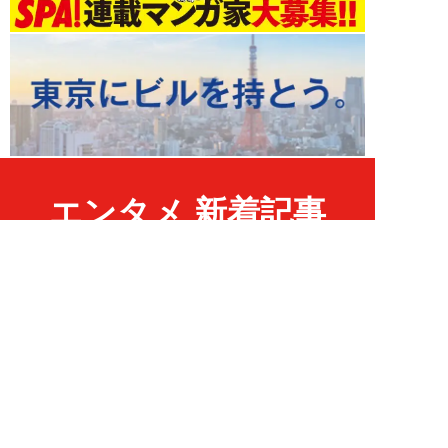
エンタメ 新着記事
NEW!
エンタメ
2026年08月09日
人気セクシー女優が静かに姿を消
した真相。突然の「がん」発覚、
闘病生活の中で...
髙坂雄貴