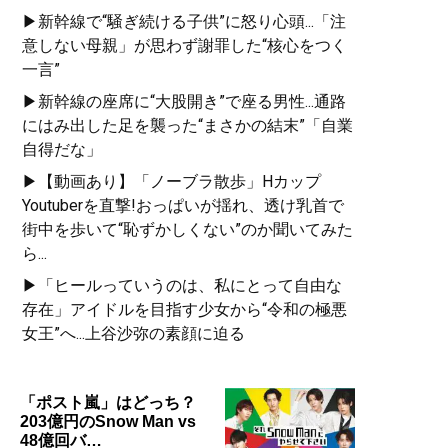
▶新幹線で“騒ぎ続ける子供”に怒り心頭...「注
意しない母親」が思わず謝罪した“核心をつく
一言”
▶新幹線の座席に“大股開き”で座る男性...通路
にはみ出した足を襲った“まさかの結末”「自業
自得だな」
▶【動画あり】「ノーブラ散歩」Hカップ
Youtuberを直撃!おっぱいが揺れ、透け乳首で
街中を歩いて“恥ずかしくない”のか聞いてみた
ら...
▶「ヒールっていうのは、私にとって自由な
存在」アイドルを目指す少女から“令和の極悪
女王”へ...上谷沙弥の素顔に迫る
「ポスト嵐」はどっち？
203億円のSnow Man vs
48億回バ…