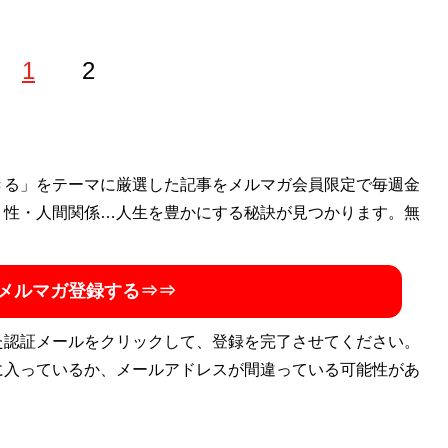
1
2
ライバーとして東京23区内を走り回り、さまざまな人との
きる」をテーマに厳選した記事をメルマガ会員限定で毎週金
ぶやきなど情報収集し発信する。また、最大手宅配会社に長
・性・人間関係…人生を豊かにする秘訣が見つかります。無
トワークを活かし、大手経済誌のWEB版などで宅配関連の
場視点から、「物」・「人」・「運ぶ」・「届ける」をそれ
メルマガ登録する⇒⇒
フト（心と気持ち）の面を中心に記事を執筆中。ブログ
「二
た認証メールをクリックして、登録を完了させてください。
に入っているか、メールアドレスが間違っている可能性があ