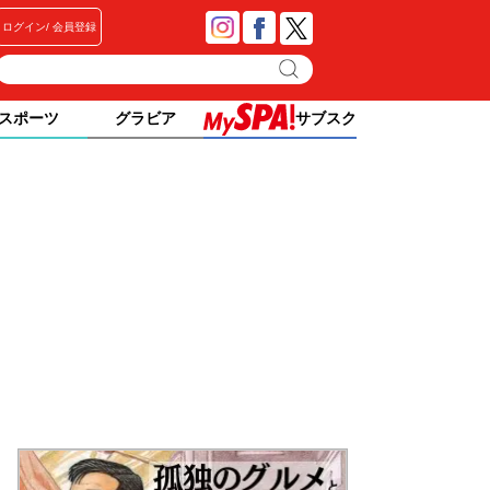
ログイン
会員登録
スポーツ
グラビア
サブスク