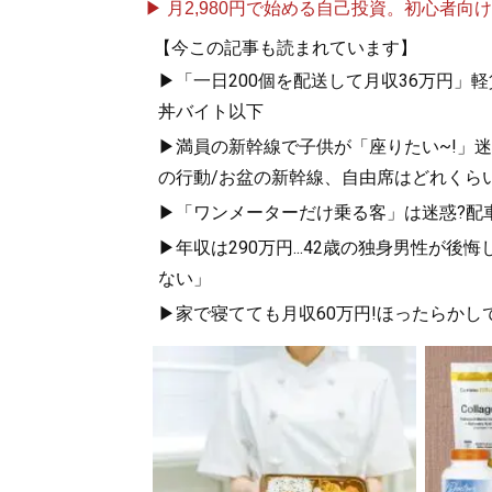
▶ 月2,980円で始める自己投資。初心者向けch
【今この記事も読まれています】
▶「一日200個を配送して月収36万円
丼バイト以下
▶満員の新幹線で子供が「座りたい~!」迷惑
の行動/お盆の新幹線、自由席はどれくらい
▶「ワンメーターだけ乗る客」は迷惑?配
▶年収は290万円...42歳の独身男性
ない」
▶家で寝てても月収60万円!ほったらかし