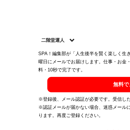
二階堂運人
物流ライター。ライター業の傍らタクシード
SPA！編集部が「人生後半を賢く楽しく生
出会いの中から、世の中の動向や世間のつ
曜日にメールでお届けします。仕事・お金
年宅配ドライバーとして勤務した経験とネッ
料・10秒で完了です。
記事も執筆する。タクシー・宅配業界の現
無料で
ぞれハード（荷物・人）だけではなく、ソ
階堂運人ホームページ」
※登録後、メール認証が必要です。受信し
※認証メールが届かない場合、迷惑メール
記事一覧へ
ります。再度ご登録ください。