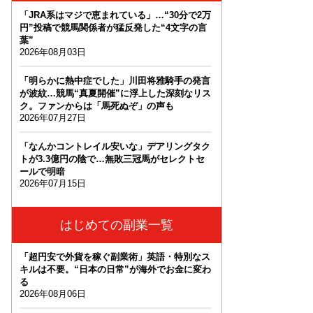
「JRA系はマジで恵まれている」…“30分で2万
円”投稿で競馬関係者が猛反発した“4文字の言
葉”
2026年08月03日
「明らかに熱中症でした」川田将雅騎手の発言
が波紋…競馬“真夏開催”に浮上した深刻なリス
ク。ファンからは「馬死ぬぞ」の声も
2026年07月27日
「なんかコントレイル安いな」デアリングタク
トが3.3億円の陰で…無敗三冠馬がセレクトセ
ールで明暗
2026年07月15日
はじめての副業一覧
「超円安で外貨を稼ぐ副業術」英語・特別なス
キルは不要。“日本の日常”が海外でお金に変わ
る
2026年08月06日