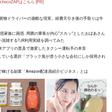
ocoZAPはこちら [PR]
」軽貨物ドライバーの過酷な現実。経費天引き後の手取りは牛
家族に困惑...周囲の乗客が内心“スカッ”としたおばあさん
混雑する?JR利用実績を調べてみた
車アプリの普及で激変したタクシー運転手の本音
が後悔している選択「ブラック臭が漂う小さな会社にしか採用され
で稼げる副業「Amazon配達員紹介ビジネス」とは