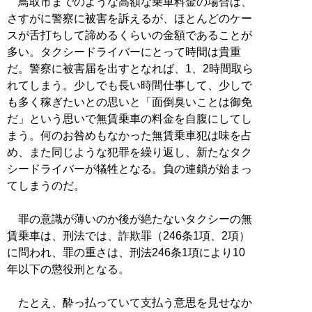
鳥取市までのような高額な乗車料金の場合は、
さすがに警察に被害を訴えるが、ほとんどのケー
スが舌打ちして諦めるくらいの金額であることが
多い。タクシードライバーにとって時間は貴重
だ。警察に被害届を出すとなれば、1、2時間取ら
れてしまう。少しでも長い時間仕事して、少しで
も多く稼ぎたいとの思いと「面倒臭いことは御免
だ」という思いで無賃乗車の料金を自腹にしてし
まう。何のお咎めもなかった無賃乗車犯は味を占
め、また同じような犯罪を繰り返し、新たなタク
シードライバーが犠牲となる。負の連鎖が始まっ
てしまうのだ。
罪の意識が薄いのか後が絶たないタクシーの無
賃乗車は、刑法では、詐欺罪（246条1項、2項）
に問われ、罪の重さは、刑法246条1項により10
年以下の懲役刑となる。
たとえ、酔っ払っていて支払う意思を見せなか