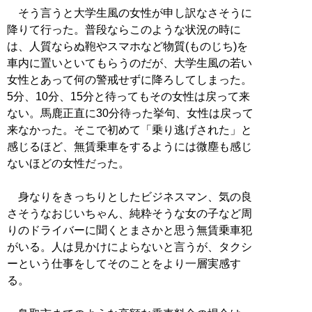
そう言うと大学生風の女性が申し訳なさそうに
降りて行った。普段ならこのような状況の時に
は、人質ならぬ鞄やスマホなど物質(ものじち)を
車内に置いといてもらうのだが、大学生風の若い
女性とあって何の警戒せずに降ろしてしまった。
5分、10分、15分と待ってもその女性は戻って来
ない。馬鹿正直に30分待った挙句、女性は戻って
来なかった。そこで初めて「乗り逃げされた」と
感じるほど、無賃乗車をするようには微塵も感じ
ないほどの女性だった。
身なりをきっちりとしたビジネスマン、気の良
さそうなおじいちゃん、純粋そうな女の子など周
りのドライバーに聞くとまさかと思う無賃乗車犯
がいる。人は見かけによらないと言うが、タクシ
ーという仕事をしてそのことをより一層実感す
る。