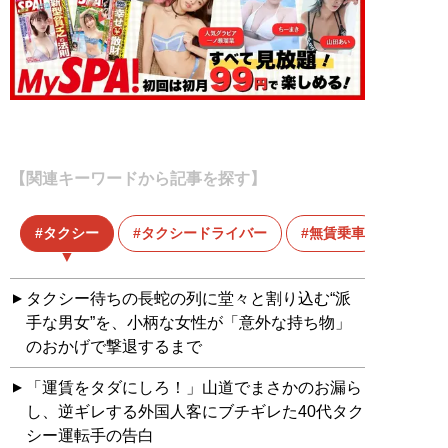
【関連キーワードから記事を探す】
タクシー
タクシードライバー
無賃乗車
タクシー待ちの長蛇の列に堂々と割り込む“派
手な男女”を、小柄な女性が「意外な持ち物」
のおかげで撃退するまで
「運賃をタダにしろ！」山道でまさかのお漏ら
し、逆ギレする外国人客にブチギレた40代タク
シー運転手の告白