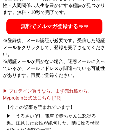
ー・宅配業界の現場視点から、「物」・「人」・「運
性・人間関係…人生を豊かにする秘訣が見つかり
ぶ」・「届ける」をそれぞれハード（荷物・人）だけで
ます。無料・10秒で完了です。
はなく、ソフト（心と気持ち）の面を中心に記事を執筆
中。ブログ
「二階堂運人ホームページ」
無料でメルマガ登録する⇒⇒
記事一覧へ
※登録後、メール認証が必要です。受信した認証
メールをクリックして、登録を完了させてくださ
い。
※認証メールが届かない場合、迷惑メールに入っ
ているか、メールアドレスが間違っている可能性
があります。再度ご登録ください。
▶ プロテイン買うなら、まず売れ筋から。
Myprotein公式はこちら [PR]
【今この記事も読まれています】
▶「うるさいぞ!」電車で赤ちゃんに怒鳴る
男。注意した女性が絶句した、隣に座る母親
が放った“衝撃の一言”