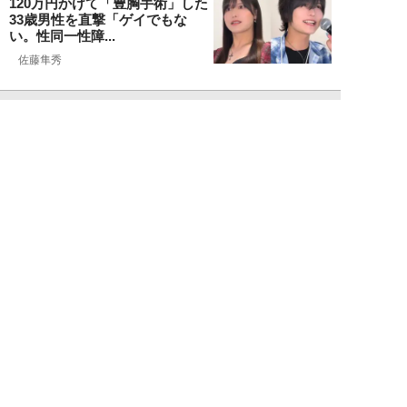
120万円かけて「豊胸手術」した
33歳男性を直撃「ゲイでもな
い。性同一性障...
佐藤隼秀
NEW!
ライフ
2026年08月08日
満員の新幹線で子供が「座りたい
～！」迷惑家族に困惑…周囲の乗
客が内心“スカ...
日刊SPA!取材班
NEW!
ライフ
2026年08月07日
自分が絶ってしまったもう一つの
人生を思いながら、限定50食の
ランチロース定...
カツセマサヒコ