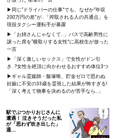
▶同じ“ドライバーの仕事”でも、なぜか“年収
200万円の差”が...「搾取される人の共通点」を
現役タクシー運転手が暴露
▶「お姉さんじゃなくて...」バスで高齢男性に
譲った席を“横取りする女性”に高校生が放った
一言
▶「深く激しいセックス」で女性がドン引
き...?女性を絶頂に向かわせるおすすめ体位3つ
▶ギャル霊媒師・飯塚唯、貯金ゼロで思わぬ
妊娠に不安の33歳を霊視した結果が怖すぎる!
「深く考えて物事を決めるのが苦手なら...」
駅でぶつかりおじさんに
遭遇！ 泣きそうだった私
が「思わず吹き出した」
通…