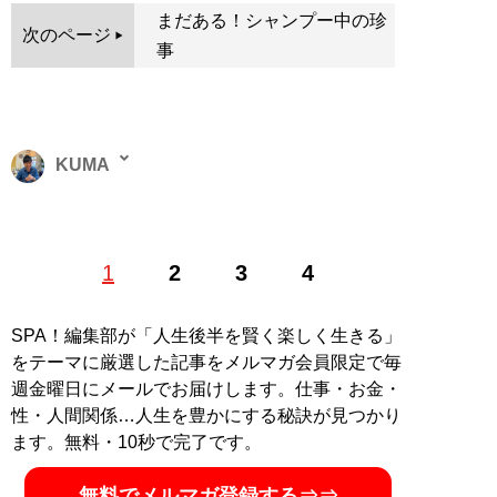
まだある！シャンプー中の珍
次のページ
事
KUMA
髪質改善専門家・美容師。東京都江東区にてリピート率
1
2
3
4
95%以上の髪質改善専門店「
area
」を3店舗経営。極度
のダメージヘアやクセの強い髪もサラサラ・ツヤツヤに
させる独自の施術に定評があり、全国各地から髪に悩み
SPA！編集部が「人生後半を賢く楽しく生きる」
を抱える人々が大勢訪れる。YouTubeチャンネル「
美容
をテーマに厳選した記事をメルマガ会員限定で毎
師くまのこだわりTV
」で自宅で簡単にできる髪質ケアを
週金曜日にメールでお届けします。仕事・お金・
中心に発信。
性・人間関係…人生を豊かにする秘訣が見つかり
ます。無料・10秒で完了です。
記事一覧へ
無料でメルマガ登録する⇒⇒