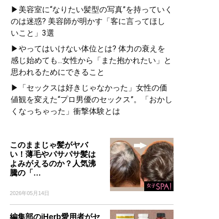
▶美容室に“なりたい髪型の写真”を持っていく
のは迷惑? 美容師が明かす「客に言ってほし
いこと」3選
▶やってはいけない体位とは? 体力の衰えを
感じ始めても...女性から「また抱かれたい」と
思われるためにできること
▶「セックスは好きじゃなかった」女性の価
値観を変えた“プロ男優のセックス”。「おかし
くなっちゃった」衝撃体験とは
このままじゃ髪がヤバ
い！薄毛やパサパサ髪は
よみがえるのか？人気沸
騰の「…
2026年05月14日
編集部のiHerb愛用者がセ