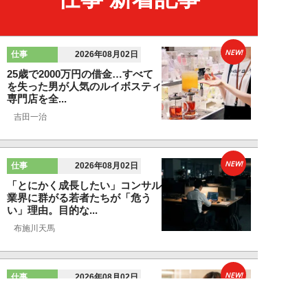
NEW!
仕事
2026年08月02日
25歳で2000万円の借金…すべて
を失った男が人気のルイボスティ
専門店を全...
吉田一治
NEW!
仕事
2026年08月02日
「とにかく成長したい」コンサル
業界に群がる若者たちが「危う
い」理由。目的な...
布施川天馬
NEW!
仕事
2026年08月02日
「お局が孫のようにかわいがって