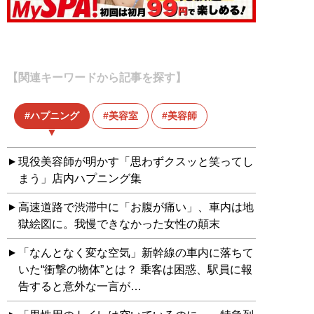
【関連キーワードから記事を探す】
ハプニング
美容室
美容師
現役美容師が明かす「思わずクスッと笑ってし
まう」店内ハプニング集
高速道路で渋滞中に「お腹が痛い」、車内は地
獄絵図に。我慢できなかった女性の顛末
「なんとなく変な空気」新幹線の車内に落ちて
いた“衝撃の物体”とは？ 乗客は困惑、駅員に報
告すると意外な一言が…