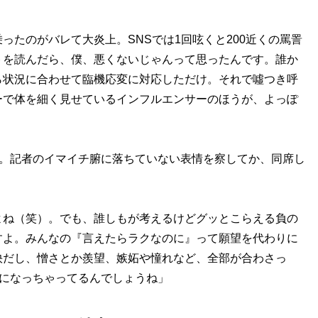
ったのがバレて大炎上。SNSでは1回呟くと200近くの罵詈
トを読んだら、僕、悪くないじゃんって思ったんです。誰か
ら状況に合わせて臨機応変に対応しただけ。それで噓つき呼
ーで体を細く見せているインフルエンサーのほうが、よっぽ
…。記者のイマイチ腑に落ちていない表情を察してか、同席し
よね（笑）。でも、誰しもが考えるけどグッとこらえる負の
すよ。みんなの『言えたらラクなのに』って願望を代わりに
快だし、憎さとか羨望、嫉妬や憧れなど、全部が合わさっ
中になっちゃってるんでしょうね」