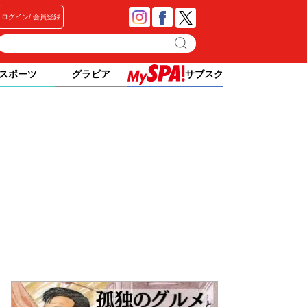
ログイン
会員登録
スポーツ
グラビア
サブスク