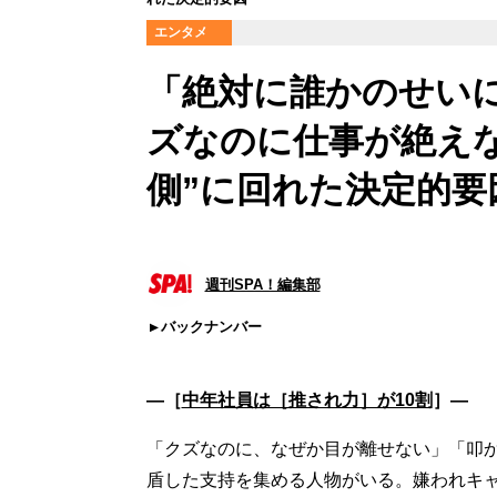
エンタメ
「絶対に誰かのせい
ズなのに仕事が絶え
側”に回れた決定的要
週刊SPA！編集部
バックナンバー
―［
中年社員は［推され力］が10割
］―
「クズなのに、なぜか目が離せない」「叩
盾した支持を集める人物がいる。嫌われキ