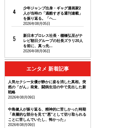
少年ジャンプ出身・ギャグ漫画家2
人が当時の「過酷すぎる週刊連載」
を振り返る。「ヘ...
2026年08月05日
新日本プロレス社長・棚橋弘至がテ
レビ朝日グループの社長ズラリ20人
を前に、真っ先...
2026年08月06日
エンタメ 新着記事
人気セクシー女優が静かに姿を消した真相。突
然の「がん」発覚、闘病生活の中で見出した新
戦略
2026年08月09日
中島健人が振り返る、精神的に苦しかった時期
「表層的な部分を見て“悪”として切り取られる
ことに苦しんでいたし、怖かった」
2026年08月09日