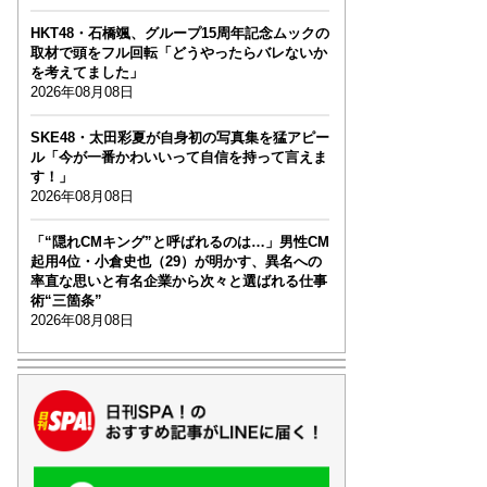
HKT48・石橋颯、グループ15周年記念ムックの
取材で頭をフル回転「どうやったらバレないか
を考えてました」
2026年08月08日
SKE48・太田彩夏が自身初の写真集を猛アピー
ル「今が一番かわいいって自信を持って言えま
す！」
2026年08月08日
「“隠れCMキング”と呼ばれるのは…」男性CM
起用4位・小倉史也（29）が明かす、異名への
率直な思いと有名企業から次々と選ばれる仕事
術“三箇条”
2026年08月08日