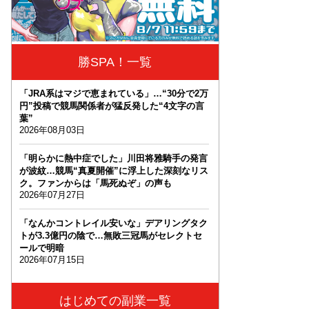
勝SPA！一覧
「JRA系はマジで恵まれている」…“30分で2万
円”投稿で競馬関係者が猛反発した“4文字の言
葉”
2026年08月03日
「明らかに熱中症でした」川田将雅騎手の発言
が波紋…競馬“真夏開催”に浮上した深刻なリス
ク。ファンからは「馬死ぬぞ」の声も
2026年07月27日
「なんかコントレイル安いな」デアリングタク
トが3.3億円の陰で…無敗三冠馬がセレクトセ
ールで明暗
2026年07月15日
はじめての副業一覧