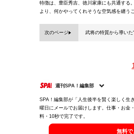
特徴は、豊臣秀吉、徳川家康にも共通する。
より、何かやってくれそうな空気感を纏う
次のページ
武将の特質から導いた“
週刊SPA！編集部
SPA！編集部が「人生後半を賢く楽しく生
記事一覧へ
曜日にメールでお届けします。仕事・お金
料・10秒で完了です。
無料で