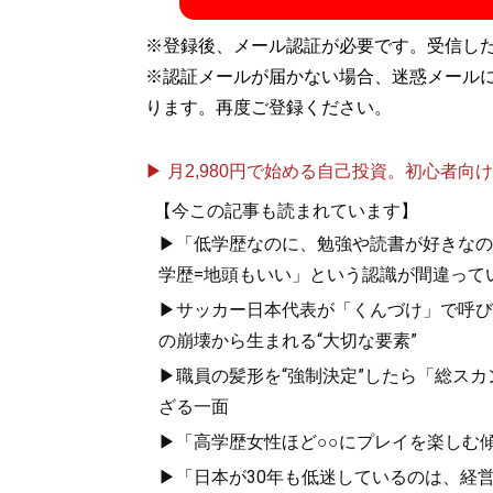
※登録後、メール認証が必要です。受信し
※認証メールが届かない場合、迷惑メール
ります。再度ご登録ください。
▶ 月2,980円で始める自己投資。初心者向けch
【今この記事も読まれています】
▶「低学歴なのに、勉強や読書が好きなの
学歴=地頭もいい」という認識が間違って
▶サッカー日本代表が「くんづけ」で呼び
の崩壊から生まれる“大切な要素”
▶職員の髪形を“強制決定”したら「総スカン
ざる一面
▶「高学歴女性ほど○○にプレイを楽しむ
▶「日本が30年も低迷しているのは、経