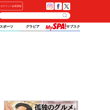
ログイン
会員登録
スポーツ
グラビア
サブスク