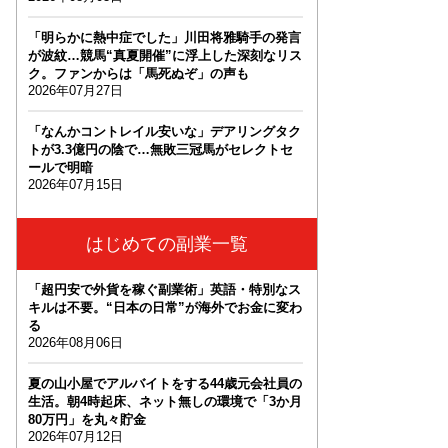
「明らかに熱中症でした」川田将雅騎手の発言
が波紋…競馬“真夏開催”に浮上した深刻なリス
ク。ファンからは「馬死ぬぞ」の声も
2026年07月27日
「なんかコントレイル安いな」デアリングタク
トが3.3億円の陰で…無敗三冠馬がセレクトセ
ールで明暗
2026年07月15日
はじめての副業一覧
「超円安で外貨を稼ぐ副業術」英語・特別なス
キルは不要。“日本の日常”が海外でお金に変わ
る
2026年08月06日
夏の山小屋でアルバイトをする44歳元会社員の
生活。朝4時起床、ネット無しの環境で「3か月
80万円」を丸々貯金
2026年07月12日