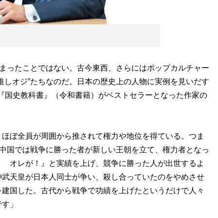
始まったことではない。古今東西、さらにはポップカルチャー
推しオジ”たちなのだ。日本の歴史上の人物に実例を見いだす
た『国史教科書』（令和書籍）がベストセラーとなった作家の
、ほぼ全員が周囲から推されて権力や地位を得ている。つま
や中国では戦争に勝った者が新しい王朝を立て、権力者となっ
！ オレが！』と実績を上げ、競争に勝った人が出世するよ
神武天皇が日本人同士が争い、殺し合っていたのをやめさせ
を建国した。古代から戦争で功績を上げたというだけで人々
です」