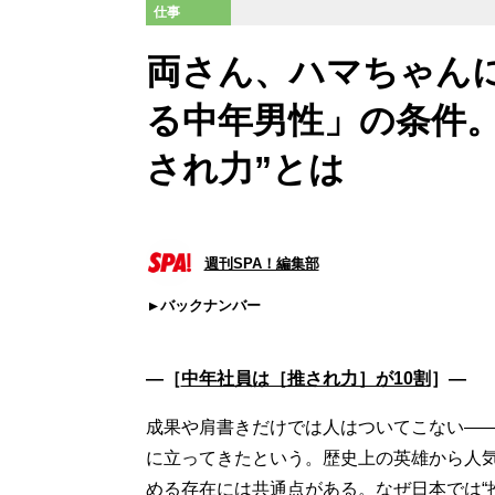
仕事
両さん、ハマちゃん
る中年男性」の条件
され力”とは
週刊SPA！編集部
バックナンバー
―［
中年社員は［推され力］が10割
］―
成果や肩書きだけでは人はついてこない―
に立ってきたという。歴史上の英雄から人
める存在には共通点がある。なぜ日本では“