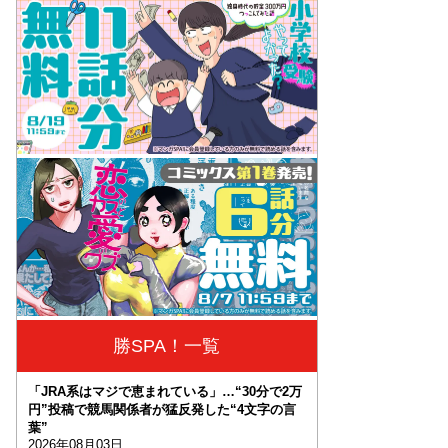
勝SPA！一覧
「JRA系はマジで恵まれている」…“30分で2万
円”投稿で競馬関係者が猛反発した“4文字の言
葉”
2026年08月03日