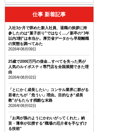
仕事 新着記事
入社3か月で辞めた新入社員、退職の挨拶に持
参したのは“菓子折り”ではなく…／新卒の“3年
以内3割”は本当か。厚労省データから早期離職
の実態を調べてみた
2026年08月09日
25歳で2000万円の借金…すべてを失った男が
人気のルイボスティ専門店を全国展開できた理
由
2026年08月02日
「とにかく成長したい」コンサル業界に群がる
若者たちが「危うい」理由。目的なき“成長
教”がもたらす残酷な末路
2026年08月02日
「お局が孫のようにかわいがってくれた」納
言・薄幸が伝授する“職場の厄介者を手なずけ
る技術”