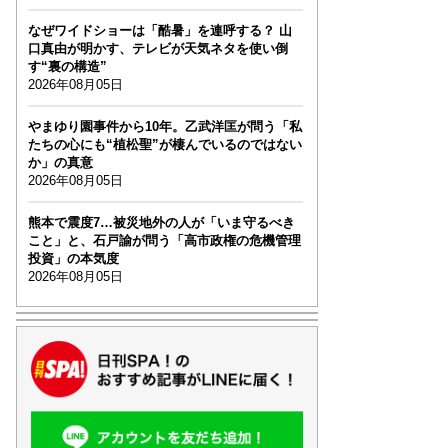
なぜワイドショーは「酷暑」を連呼する？ 山
口真由が明かす、テレビが天気ネタを使い倒
す“裏の構造”
2026年08月05日
やまゆり園事件から10年。乙武洋匡が問う「私
たちの心にも“植松聖”が棲んでいるのではない
か」の真意
2026年08月05日
熊本で震度7…被災地外の人が「いま守るべき
こと」と、石戸諭が問う「高市政権の危機管理
投資」の本気度
2026年08月05日