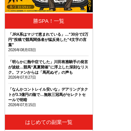
勝SPA！一覧
「JRA系はマジで恵まれている」…“30分で2万
円”投稿で競馬関係者が猛反発した“4文字の言
葉”
2026年08月03日
「明らかに熱中症でした」川田将雅騎手の発言
が波紋…競馬“真夏開催”に浮上した深刻なリス
ク。ファンからは「馬死ぬぞ」の声も
2026年07月27日
「なんかコントレイル安いな」デアリングタク
トが3.3億円の陰で…無敗三冠馬がセレクトセ
ールで明暗
2026年07月15日
はじめての副業一覧