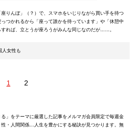
座りんぼ」（？）で、スマホをいじりながら買い手を待つ
突っつかれるから「座って誰かを待っています」や「休憩中
らすれば、立とうが座ろうがみんな同じなのだが……。
国人女性も
1
2
に女優デビュー後、2018年半ばに引退。ソーシャルゲームの
きる」をテーマに厳選した記事をメルマガ会員限定で毎週金
独立。WEBコラムから作品レビュー、同人作品やセクシー
・性・人間関係…人生を豊かにする秘訣が見つかります。無