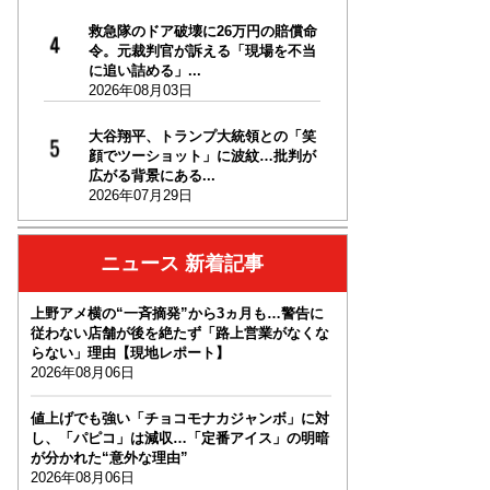
救急隊のドア破壊に26万円の賠償命
令。元裁判官が訴える「現場を不当
に追い詰める」...
2026年08月03日
大谷翔平、トランプ大統領との「笑
顔でツーショット」に波紋…批判が
広がる背景にある...
2026年07月29日
ニュース 新着記事
上野アメ横の“一斉摘発”から3ヵ月も…警告に
従わない店舗が後を絶たず「路上営業がなくな
らない」理由【現地レポート】
2026年08月06日
値上げでも強い「チョコモナカジャンボ」に対
し、「パピコ」は減収…「定番アイス」の明暗
が分かれた“意外な理由”
2026年08月06日