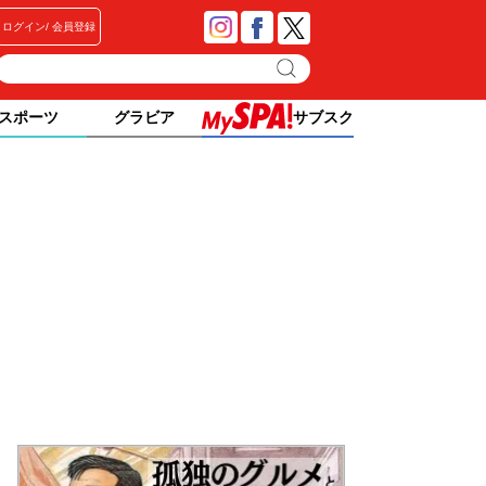
ログイン
会員登録
スポーツ
グラビア
サブスク