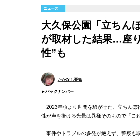
ニュース
大久保公園「立ちん
が取材した結果…座
性”も
たかなし亜妖
バックナンバー
2023年頃より世間を騒がせた、立ちんぼ
性が声を掛ける光景は異様そのもので「こ
事件やトラブルの多発が絶えず、警察も取