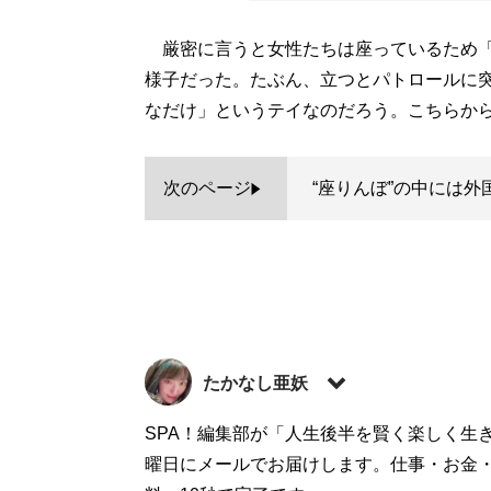
厳密に言うと女性たちは座っているため「
様子だった。たぶん、立つとパトロールに
なだけ」というテイなのだろう。こちらか
次のページ
“座りんぼ”の中には外
たかなし亜妖
元セクシー女優のフリーライター。2016年
SPA！編集部が「人生後半を賢く楽しく生
シナリオライターを経て、フリーランスへと
曜日にメールでお届けします。仕事・お金