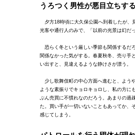
うろつく男性が悪目立ちす
夕方18時頃に大久保公園へ到着したが、
光客や通行人のみで、「以前の光景は幻だ
恐らく冬という厳しい季節も関係するだろう
関係なかった気がする。春夏秋冬、売り手
い出すと、見違えるような静けさが漂う。
少し歌舞伎町の中心方面へ進むと、ようや
ような素振りでキョロキョロし、私の方に
ぶん売買に不慣れなのだろう。あまりの過
た。買い手が一切いないこともあってか、
感じてしまう。