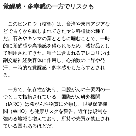
覚醒感・多幸感の一方でリスクも
このビンロウ（檳榔）は、台湾や東南アジアな
どで古くから親しまれてきたヤシ科植物の種子
だ。石灰やキンマの葉とともに噛むことで、一時
的に覚醒感や高揚感を得られるため、嗜好品とし
て利用されてきた。種子に含まれるアレコリンは
副交感神経受容体に作用し、心拍数の上昇や発
汗、一時的な覚醒感・多幸感をもたらすとされ
る。
一方で、依存性があり、口腔がんの主要因の一
つとして指摘されている。国際がん研究機関
（IARC）は発がん性物質に分類し、世界保健機
関（WHO）も健康リスクを警告。近年は規制を
強める地域も増えており、所持や売買が禁止され
ている国もあるほどだ。