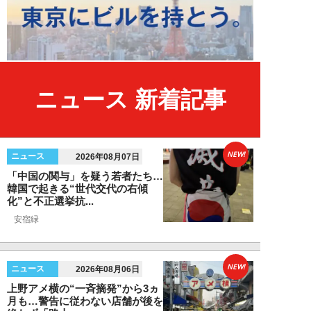
ニュース 新着記事
NEW!
ニュース
2026年08月07日
「中国の関与」を疑う若者たち…
韓国で起きる“世代交代の右傾
化”と不正選挙抗...
安宿緑
NEW!
ニュース
2026年08月06日
上野アメ横の“一斉摘発”から3ヵ
月も…警告に従わない店舗が後を