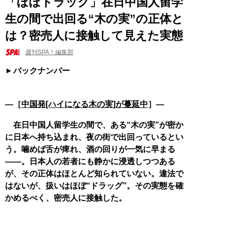
「ほぼドラッグ」在日中国人留学
生の間で出回る“木の実”の正体と
は？密売人に接触して見えた実態
週刊SPA！編集部
バックナンバー
―［
中国発[ハイになる木の実]が蔓延中
］―
在日中国人留学生の間で、ある“木の実”が密か
に日本へ持ち込まれ、夜の街で出回っているとい
う。噛めば舌が痺れ、酒の回りが一気に早まる
――。日本人の若者にも静かに浸透しつつある
が、その正体はほとんど知られていない。違法で
はないが、扱いはほぼ“ドラッグ”。その実態を確
かめるべく、密売人に接触した。