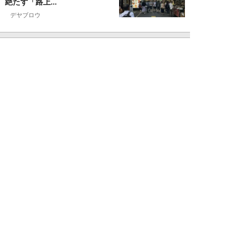
絶たず「路上...
デヤブロウ
NEW!
ニュース
2026年08月06日
値上げでも強い「チョコモナカジ
ャンボ」に対し、「パピコ」は減
収…「定番アイ...
不破聡
NEW!
ニュース
2026年08月05日
なぜワイドショーは「酷暑」を連
呼する？ 山口真由が明かす、テ
レビが天気ネタ...
山口真由
NEW!
ニュース
2026年08月05日