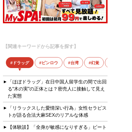
【関連キーワードから記事を探す】
ドラッグ
ビンロウ
台湾
幻覚
「ほぼドラッグ」在日中国人留学生の間で出回
る“木の実”の正体とは？密売人に接触して見え
た実態
「リラックスした愛情深い行為」女性セラピス
トが語る合法大麻SEXのリアルな体感
【体験談】「全身が敏感になりすぎる」ビート