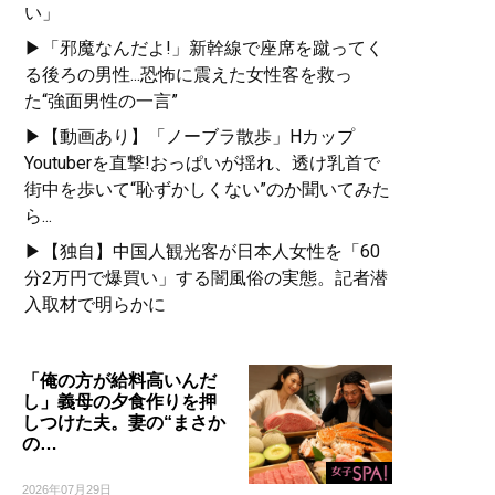
い」
▶「邪魔なんだよ!」新幹線で座席を蹴ってく
る後ろの男性...恐怖に震えた女性客を救っ
た“強面男性の一言”
▶【動画あり】「ノーブラ散歩」Hカップ
Youtuberを直撃!おっぱいが揺れ、透け乳首で
街中を歩いて“恥ずかしくない”のか聞いてみた
ら...
▶【独自】中国人観光客が日本人女性を「60
分2万円で爆買い」する闇風俗の実態。記者潜
入取材で明らかに
「俺の方が給料高いんだ
し」義母の夕食作りを押
しつけた夫。妻の“まさか
の…
2026年07月29日