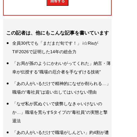
この記者は、他にもこんな記事を書いています
全員30代でも「まだまだ旬です！」 i☆Risが
TIF2026で証明した14年の総合力
「お局が孫のようにかわいがってくれた」納言・薄
幸が伝授する“職場の厄介者を手なずける技術”
「あの人がいるだけで精神的になぜか削られる…」
職場の“毒社員”は追い出してはいけない理由
「なぜ私が尻ぬぐいで疲弊しなきゃいけないの
か…」職場を荒らす5タイプの“毒社員”の実態と撃
退法
「あの人がいるだけで職場がしんどい」約4割が遭