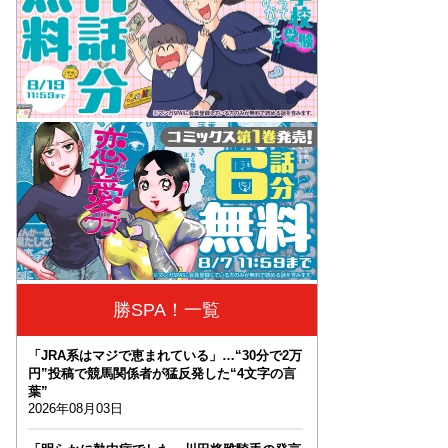
勝SPA！一覧
「JRA系はマジで恵まれている」…“30分で2万
円”投稿で競馬関係者が猛反発した“4文字の言
葉”
2026年08月03日