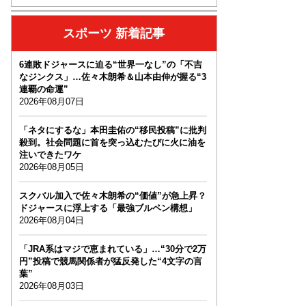
スポーツ 新着記事
6連敗ドジャースに迫る“世界一なし”の「不吉
なジンクス」…佐々木朗希＆山本由伸が握る“3
連覇の命運”
2026年08月07日
「ネタにするな」本田圭佑の“移民投稿”に批判
殺到。社会問題に首を突っ込むたびに火に油を
注いできたワケ
2026年08月05日
スクバル加入で佐々木朗希の“価値”が急上昇？
ドジャースに浮上する「最強ブルペン構想」
2026年08月04日
「JRA系はマジで恵まれている」…“30分で2万
円”投稿で競馬関係者が猛反発した“4文字の言
葉”
2026年08月03日