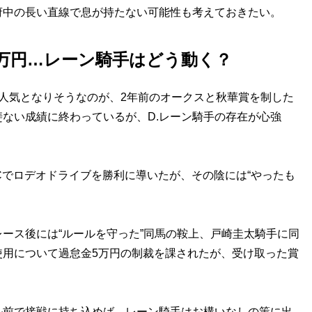
府中の長い直線で息が持たない可能性も考えておきたい。
5万円…レーン騎手はどう動く？
人気となりそうなのが、2年前のオークスと秋華賞を制した
ない成績に終わっているが、D.レーン騎手の存在が心強
でロデオドライブを勝利に導いたが、その陰には“やったも
ース後には“ルールを守った”同馬の鞍上、戸崎圭太騎手に同
使用について過怠金5万円の制裁を課されたが、受け取った賞
前で接戦に持ち込めば、レーン騎手はお構いなしの策に出