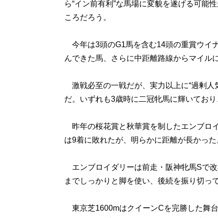
ら“イン前有利”な馬場に変貌を遂げる可能
ころだろう。
今年は3頭のG1馬を含む14頭の重賞ウイ
んできた馬、さらに中距離路線からマイル
激戦必至の一戦だが、実力以上に“過剰人気
だ。いずれも3歳時に二冠牝馬に輝いており
昨年の桜花賞と秋華賞を制したエンブロイ
は9着に敗れたが、明らかに距離が長かった
エンブロイダリーは前走・阪神牝馬Sで改
までしっかりと脚を使い、後続を振り切って
東京芝1600mはクイーンCを完勝した舞