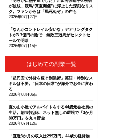
「明らかに熱中症でした」川田将雅騎手の発言
が波紋…競馬“真夏開催”に浮上した深刻なリス
ク。ファンからは「馬死ぬぞ」の声も
2026年07月27日
「なんかコントレイル安いな」デアリングタク
トが3.3億円の陰で…無敗三冠馬がセレクトセ
ールで明暗
2026年07月15日
はじめての副業一覧
「超円安で外貨を稼ぐ副業術」英語・特別なス
キルは不要。“日本の日常”が海外でお金に変わ
る
2026年08月06日
夏の山小屋でアルバイトをする44歳元会社員の
生活。朝4時起床、ネット無しの環境で「3か月
80万円」を丸々貯金
2026年07月12日
「直近3か月の収入は299万円」44歳の軽貨物