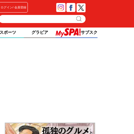
ログイン
会員登録
スポーツ
グラビア
サブスク