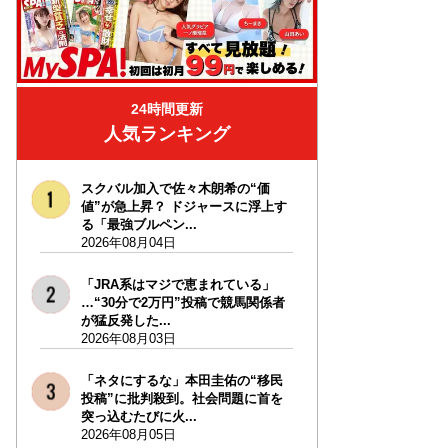
24時間更新
人気ランキング
スクバル加入で佐々木朗希の“価
値”が急上昇？ ドジャースに浮上す
る「最強ブルペン...
2026年08月04日
「JRA系はマジで恵まれている」
…“30分で2万円”投稿で競馬関係者
が猛反発した...
2026年08月03日
「ネタにするな」本田圭佑の“移民
投稿”に批判殺到。社会問題に首を
突っ込むたびに火...
2026年08月05日