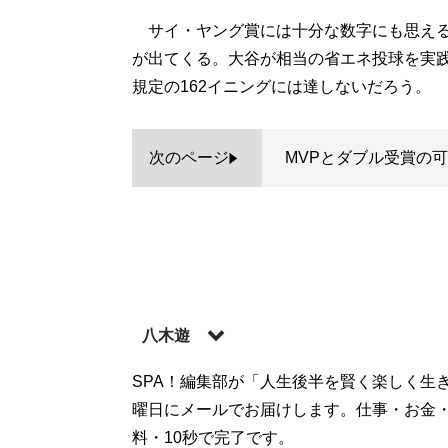
サイ・ヤング賞には十分な数字にも思える
が出てくる。大谷が相当の省エネ投球を実践
規定の162イニングには達しないだろう。
次のページ
MVPとダブル受賞の
八木遊
1976年、和歌山県で生まれる。地元の高校
SPA！編集部が「人生後半を賢く楽しく生
をアメリカで過ごした。米国で大学を卒業後
曜日にメールでお届けします。仕事・お金
業務などに携わる。現在は、MLBを中心と
料・10秒で完了です。