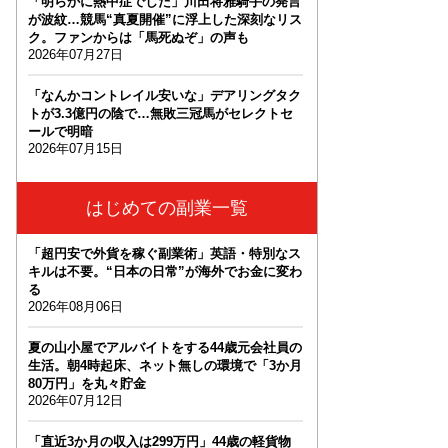
「明らかに熱中症でした」川田将雅騎手の発言
が波紋…競馬“真夏開催”に浮上した深刻なリス
ク。ファンからは「馬死ぬぞ」の声も
2026年07月27日
「なんかコントレイル安いな」デアリングタク
トが3.3億円の陰で…無敗三冠馬がセレクトセ
ールで明暗
2026年07月15日
はじめての副業一覧
「超円安で外貨を稼ぐ副業術」英語・特別なス
キルは不要。“日本の日常”が海外でお金に変わ
る
2026年08月06日
夏の山小屋でアルバイトをする44歳元会社員の
生活。朝4時起床、ネット無しの環境で「3か月
80万円」を丸々貯金
2026年07月12日
「直近3か月の収入は299万円」44歳の軽貨物