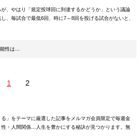
が、やはり「規定投球回に到達するかどうか」という議論
し、毎試合で最低6回、時に7～8回を投げる試合がないと、
可能性は…
1
2
を卒業後、野茂英雄と同じ1995年に渡米。ヤンキース全盛期
きる」をテーマに厳選した記事をメルマガ会員限定で毎週金
、某スポーツデータ会社に就職。プロ野球、MLB、NFLの
・性・人間関係…人生を豊かにする秘訣が見つかります。無
した野球記事、および競馬情報サイトにて競馬記事を執筆