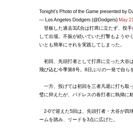
Tonight’s Photo of the Game presented by D
— Los Angeles Dodgers (@Dodgers)
May 21
登板した過去3試合は打席に立たず、投手
して出場。不振が続いていた打撃もようや
いとも簡単にそれを実践してしまった。
初回、先頭打者として打席に立った大谷は
飛び込む今季第8号。8日ぶりの一発で自ら
一方、投げては初回を三者凡退に打ち取った
璧に抑えたが、パドレスの各打者に執拗に
2-0で迎えた5回は、先頭打者・大谷が四
ームを踏み、リードを3点に広げた。