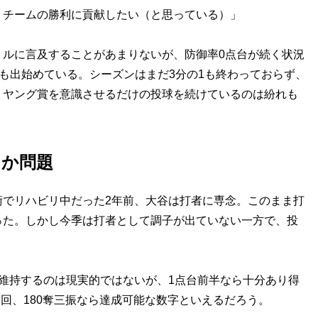
、チームの勝利に貢献したい（と思っている）」
ルに言及することがあまりないが、防御率0点台が続く状況
題も出始めている。シーズンはまだ3分の1も終わっておらず、
・ヤング賞を意識させるだけの投球を続けているのは紛れも
うか問題
でリハビリ中だった2年前、大谷は打者に専念。このまま打
った。しかし今季は打者として調子が出ていない一方で、投
維持するのは現実的ではないが、1点台前半なら十分あり得
球回、180奪三振なら達成可能な数字といえるだろう。