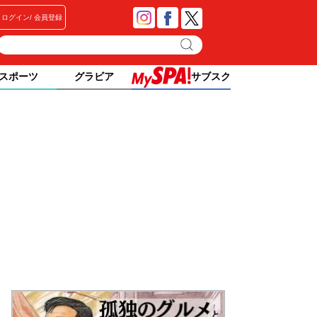
ログイン
会員登録
スポーツ
グラビア
サブスク