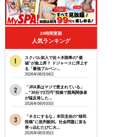
24時間更新
人気ランキング
スクバル加入で佐々木朗希の“価
値”が急上昇？ ドジャースに浮上す
る「最強ブルペン...
2026年08月04日
「JRA系はマジで恵まれている」
…“30分で2万円”投稿で競馬関係者
が猛反発した...
2026年08月03日
「ネタにするな」本田圭佑の“移民
投稿”に批判殺到。社会問題に首を
突っ込むたびに火...
2026年08月05日