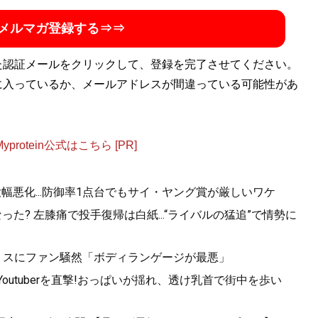
メルマガ登録する⇒⇒
た認証メールをクリックして、登録を完了させてください。
に入っているか、メールアドレスが間違っている可能性があ
otein公式はこちら [PR]
幅悪化...防御率1点台でもサイ・ヤング賞が厳しいワケ
た? 左膝痛で投手復帰は白紙...“ライバルの猛追”で情勢に
連携ミスにファン騒然「ボディランゲージが最悪」
utuberを直撃!おっぱいが揺れ、透け乳首で街中を歩い