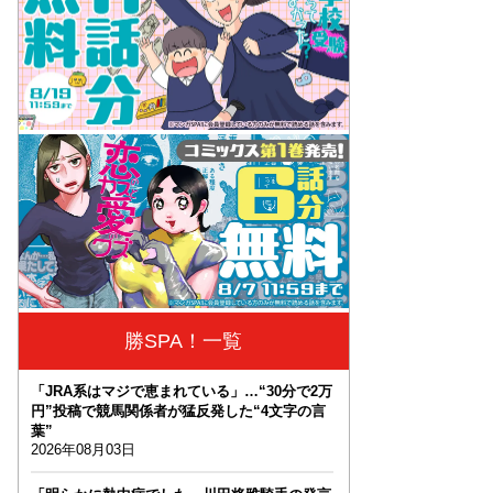
勝SPA！一覧
「JRA系はマジで恵まれている」…“30分で2万
円”投稿で競馬関係者が猛反発した“4文字の言
葉”
2026年08月03日