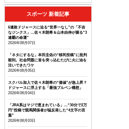
スポーツ 新着記事
6連敗ドジャースに迫る“世界一なし”の「不吉
なジンクス」…佐々木朗希＆山本由伸が握る“3
連覇の命運”
2026年08月07日
「ネタにするな」本田圭佑の“移民投稿”に批判
殺到。社会問題に首を突っ込むたびに火に油を
注いできたワケ
2026年08月05日
スクバル加入で佐々木朗希の“価値”が急上昇？
ドジャースに浮上する「最強ブルペン構想」
2026年08月04日
「JRA系はマジで恵まれている」…“30分で2万
円”投稿で競馬関係者が猛反発した“4文字の言
葉”
2026年08月03日