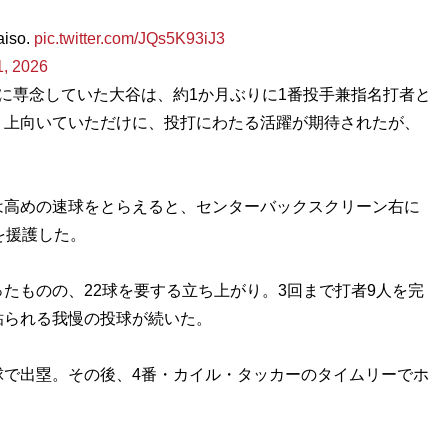
aiso.
pic.twitter.com/JQs5K93iJ3
, 2026
に専念していた大谷は、約1か月ぶりに1番投手兼指名打者と
く上向いていただけに、投打にわたる活躍が期待されたが、
高めの速球をとらえると、センターバックスクリーン右に
を援護した。
ものの、22球を要する立ち上がり。3回まで打者9人を完
粘られる我慢の投球が続いた。
球で出塁。その後、4番・カイル・タッカーのタイムリーでホ