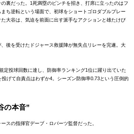
の裏だった。1死満塁のピンチを招き、打席に立ったのはフ
たちまち逆転という場面で、初球をショートゴロダブルプレー
けた大谷は、気迫を前面に出す派手なアクションと雄たけび
、後を受けたドジャース救援陣が無失点リレーを完遂。大
規定投球回数に達し、防御率ランキング1位に躍り出ていた
投げて自責点はわずか4。シーズン防御率0.73という圧倒的
谷の本音”
ースの指揮官デーブ・ロバーツ監督だった。