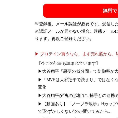
中。
無料で
記事一覧へ
※登録後、メール認証が必要です。受信し
※認証メールが届かない場合、迷惑メール
ります。再度ご登録ください。
▶ プロテイン買うなら、まず売れ筋から。Mypr
【今この記事も読まれています】
▶大谷翔平「悪夢の12分間」で防御率が大
▶「MVPは大谷翔平で決まり」ではなくなっ
変化
▶大谷翔平が“鬼の形相”に...捕手との
▶【動画あり】「ノーブラ散歩」HカップYo
て“恥ずかしくない”のか聞いてみたら...