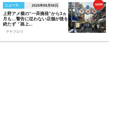
NEW!
ニュース
2026年08月06日
上野アメ横の“一斉摘発”から3ヵ
月も…警告に従わない店舗が後を
絶たず「路上...
デヤブロウ
NEW!
ニュース
2026年08月06日
値上げでも強い「チョコモナカジ
ャンボ」に対し、「パピコ」は減
収…「定番アイ...
不破聡
NEW!
ニュース
2026年08月05日
なぜワイドショーは「酷暑」を連
呼する？ 山口真由が明かす、テ
レビが天気ネタ...
山口真由