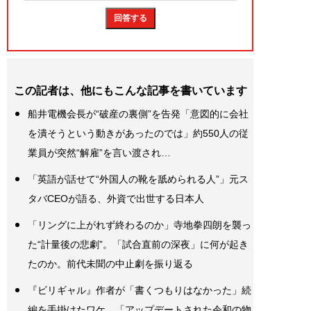
この記者は、他にもこんな記事を書いています
船井電機会長が“破産の裏側”を告発「意図的に会社
を潰そうという動きがあったのでは」約550人の従
業員が突然“解雇”を言い渡され…
「英語が話せて“外国人の靴を舐められる人”」元ス
タバCEOが語る、外資で出世する日本人
「リングに上がれず終わるのか」寺地拳四朗を襲っ
た“計量後の悲劇”。「試合直前の深夜」に何が起き
たのか。前代未聞の中止劇を振り返る
『ビリギャル』作者が「書くつもりはなかった」続
編を手掛けたワケ。「アップデートされた令和の物