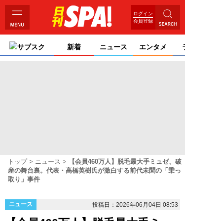
ログイン
会員登録
サブスク
新着
ニュース
エンタメ
ライフ
トップ
ニュース
【会員460万人】脱毛最大手ミュゼ、破
産の舞台裏。代表・高橋英樹氏が激白する前代未聞の「乗っ
取り」事件
ニュース
投稿日：2026年06月04日 08:53