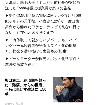
大混乱。脱毛大手「ミュゼ」前社長が突如放
送したZoom会議に従業員が怒りの告発
▶男性CM起用4位の“隠れCMキング”は『20世
紀少年』の元子役。小倉史也(29)が一度は表
舞台から離れたワケと「テレビで見ない日は
ない」存在へと返り咲くまで
▶「有休取って朝からハプバー」も。ハプニ
ングバー元経営者が語るホワイト化の衝撃
と、摘発を潜り抜ける裏風俗の“転生”
▶ビックモーターが観光スポット化!? 事件の
意外な余波を追う
坂口憲二、絶頂期を襲っ
た「難病」からの復活。
一時は車いす生活に…50
歳…
2026年07月14日