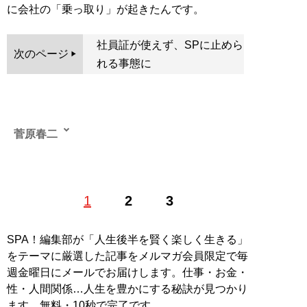
に会社の「乗っ取り」が起きたんです。
社員証が使えず、SPに止めら
次のページ
れる事態に
菅原春二
東京都出身。フリーライター。6歳の頃から名刺交換を
1
2
3
する環境に育ち、人と対話を通して世界を知る喜びを学
んだ。人の歩んできた人生を通して、その人を形づくる
背景や思想を探ることをライフワークとしている。
SPA！編集部が「人生後半を賢く楽しく生きる」
記事一覧へ
をテーマに厳選した記事をメルマガ会員限定で毎
週金曜日にメールでお届けします。仕事・お金・
性・人間関係…人生を豊かにする秘訣が見つかり
ます。無料・10秒で完了です。