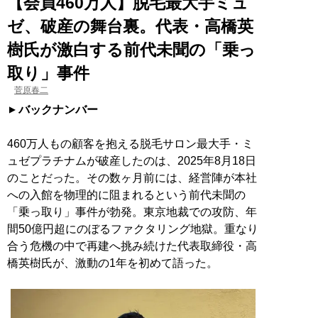
【会員460万人】脱毛最大手ミュ
ゼ、破産の舞台裏。代表・高橋英
樹氏が激白する前代未聞の「乗っ
取り」事件
菅原春二
バックナンバー
460万人もの顧客を抱える脱毛サロン最大手・ミ
ュゼプラチナムが破産したのは、2025年8月18日
のことだった。その数ヶ月前には、経営陣が本社
への入館を物理的に阻まれるという前代未聞の
「乗っ取り」事件が勃発。東京地裁での攻防、年
間50億円超にのぼるファクタリング地獄。重なり
合う危機の中で再建へ挑み続けた代表取締役・高
橋英樹氏が、激動の1年を初めて語った。