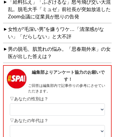
「給料払え」「ふざけるな」怒号飛び交い大混
乱。脱毛大手「ミュゼ」前社長が突如放送した
Zoom会議に従業員が怒りの告発
女性が“毛深い男”を嫌うワケ…「清潔感がな
い」「だらしない」と大不評
男の脱毛、肌荒れの悩み。「思春期外来」の女
医が出した答えは？