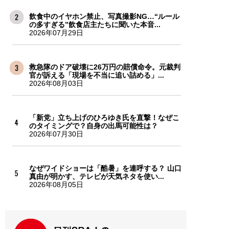
飲食中のイヤホン禁止、写真撮影NG…“ルール
の多すぎる”飲食店主たちに聞いた本音...
2026年07月29日
救急隊のドア破壊に26万円の賠償命令。元裁判
官が訴える「現場を不当に追い詰める」...
2026年08月03日
「新党」立ち上げのひろゆき氏を直撃！なぜこ
のタイミングで？自身の出馬可能性は？
2026年07月30日
なぜワイドショーは「酷暑」を連呼する？ 山口
真由が明かす、テレビが天気ネタを使い...
2026年08月05日