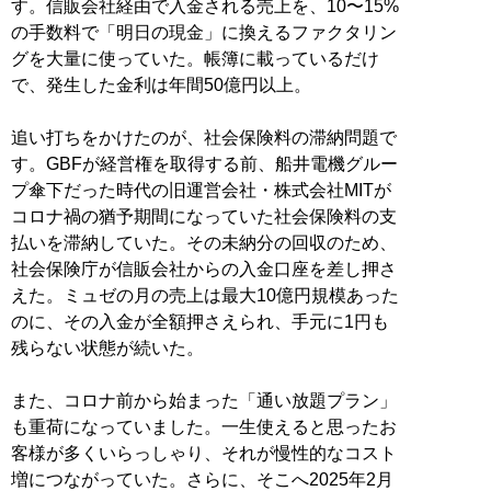
す。信販会社経由で入金される売上を、10〜15%
の手数料で「明日の現金」に換えるファクタリン
グを大量に使っていた。帳簿に載っているだけ
で、発生した金利は年間50億円以上。
追い打ちをかけたのが、社会保険料の滞納問題で
す。GBFが経営権を取得する前、船井電機グルー
プ傘下だった時代の旧運営会社・株式会社MITが
コロナ禍の猶予期間になっていた社会保険料の支
払いを滞納していた。その未納分の回収のため、
社会保険庁が信販会社からの入金口座を差し押さ
えた。ミュゼの月の売上は最大10億円規模あった
のに、その入金が全額押さえられ、手元に1円も
残らない状態が続いた。
また、コロナ前から始まった「通い放題プラン」
も重荷になっていました。一生使えると思ったお
客様が多くいらっしゃり、それが慢性的なコスト
増につながっていた。さらに、そこへ2025年2月