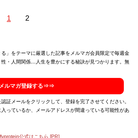
1
2
CKLE』や暴走族雑誌『ティーンズロード』などエッジの効いた
きる」をテーマに厳選した記事をメルマガ会員限定で毎週金
掛ける。現在はWebマガジン『
・性・人間関係…人生を豊かにする秘訣が見つかります。無
Mr.Babe
』でデブに特化した
た、デブ限定の会員制オンラインサロン「Mr.Babe BIG
ション通販サイト「
Mr.Babe STORE
」を開設。大きな男たちだ
メルマガ登録する⇒⇒
witter）：
@nori09140914
た認証メールをクリックして、登録を完了させてください。
に入っているか、メールアドレスが間違っている可能性があ
otein公式はこちら [PR]