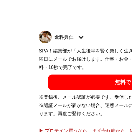
倉科典仁
渋谷系ファッション雑誌『MEN’S KNU
SPA！編集部が「人生後半を賢く楽しく生
若者カルチャーをテーマにした雑誌を多数手
曜日にメールでお届けします。仕事・お金
ファッション＆ライフスタイル情報を発信中。ま
料・10秒で完了です。
MAN’s LABO」、大きいサイズのファッ
無料で
けで日本の経済を向上させるべく奮闘中。X（旧T
※登録後、メール認証が必要です。受信し
記事一覧へ
※認証メールが届かない場合、迷惑メール
ります。再度ご登録ください。
▶ プロテイン買うなら、まず売れ筋から。Mypr