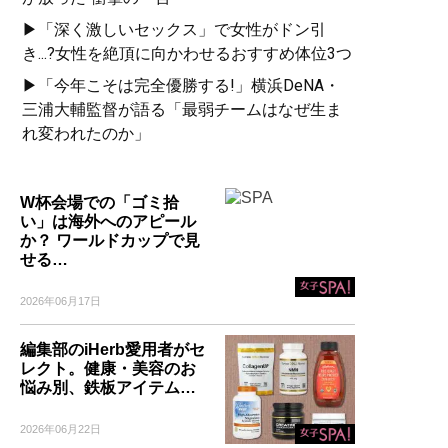
▶「深く激しいセックス」で女性がドン引
き...?女性を絶頂に向かわせるおすすめ体位3つ
▶「今年こそは完全優勝する!」横浜DeNA・
三浦大輔監督が語る「最弱チームはなぜ生ま
れ変われたのか」
W杯会場での「ゴミ拾
い」は海外へのアピール
か？ ワールドカップで見
せる…
2026年06月17日
編集部のiHerb愛用者がセ
レクト。健康・美容のお
悩み別、鉄板アイテム…
2026年06月22日