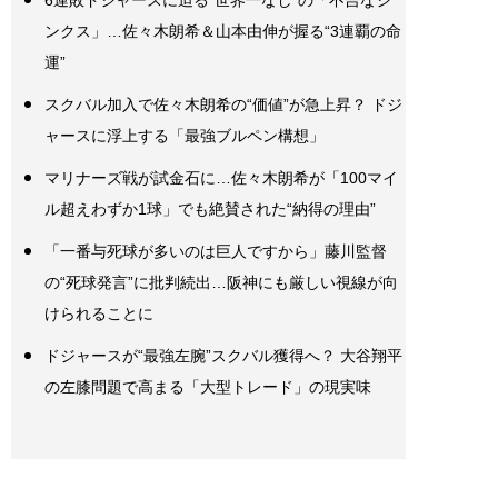
ンクス」…佐々木朗希＆山本由伸が握る“3連覇の命
運”
スクバル加入で佐々木朗希の“価値”が急上昇？ ドジ
ャースに浮上する「最強ブルペン構想」
マリナーズ戦が試金石に…佐々木朗希が「100マイ
ル超えわずか1球」でも絶賛された“納得の理由”
「一番与死球が多いのは巨人ですから」藤川監督
の“死球発言”に批判続出…阪神にも厳しい視線が向
けられることに
ドジャースが“最強左腕”スクバル獲得へ？ 大谷翔平
の左膝問題で高まる「大型トレード」の現実味