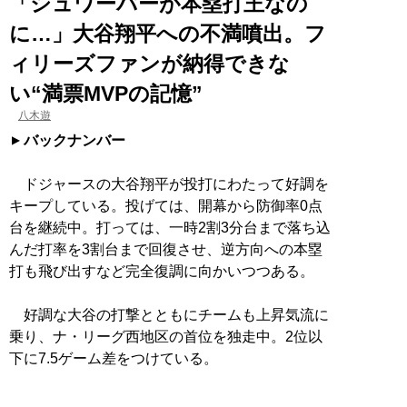
「シュワーバーが本塁打王なの
に…」大谷翔平への不満噴出。フ
ィリーズファンが納得できな
い“満票MVPの記憶”
八木遊
バックナンバー
ドジャースの大谷翔平が投打にわたって好調を
キープしている。投げては、開幕から防御率0点
台を継続中。打っては、一時2割3分台まで落ち込
んだ打率を3割台まで回復させ、逆方向への本塁
打も飛び出すなど完全復調に向かいつつある。
好調な大谷の打撃とともにチームも上昇気流に
乗り、ナ・リーグ西地区の首位を独走中。2位以
下に7.5ゲーム差をつけている。