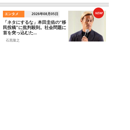
NEW!
エンタメ
2026年08月05日
「ネタにするな」本田圭佑の“移
民投稿”に批判殺到。社会問題に
首を突っ込むた...
石黒隆之
NEW!
スポーツ
2026年08月04日
スクバル加入で佐々木朗希の“価
値”が急上昇？ ドジャースに浮上
する「最強ブ...
八木遊
NEW!
スポーツ
2026年08月03日
「JRA系はマジで恵まれている」
…“30分で2万円”投稿で競馬関係
者が猛反...