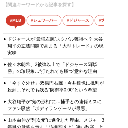
【関連キーワードから記事を探す】
MLB
シュワーバー
ドジャース
大谷翔平
ドジャースが“最強左腕”スクバル獲得へ？ 大谷
翔平の左膝問題で高まる「大型トレード」の現
実味
佐々木朗希、2被弾以上で「ドジャース5戦5
勝」の珍現象…“打たれても勝つ”意外な理由
「今すぐ外せ」85億円右腕・今井達也に批判が
殺到…それでも残る“防御率0.00”という希望
大谷翔平が“鬼の形相”に…捕手との連係ミスに
ファン騒然「ボディランゲージが最悪」
山本由伸が“別次元”に進化した理由。メジャー3
年目の飛躍を示す「防御率以上に凄い数字」と