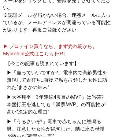
メールをクリックして、登録を完了させてくださ
い。
※認証メールが届かない場合、迷惑メールに入っ
ているか、メールアドレスが間違っている可能性
があります。再度ご登録ください。
▶ プロテイン買うなら、まず売れ筋から。
Myprotein公式はこちら [PR]
【今この記事も読まれています】
▶「座っていいですか?」電車内で高齢男性を
無視して舌打ち...荷物で席を占領した女性に訪
れた“まさかの結末”
▶大谷翔平「3年連続4度目のMVP」は当確?
本塁打王を逃しても「満票MVP」の可能性が
高い“決定的な理由”
▶「うるさいぞ!」電車で赤ちゃんに怒鳴る
男。注意した女性が絶句した、隣に座る母親
が放った“衝撃の一言”