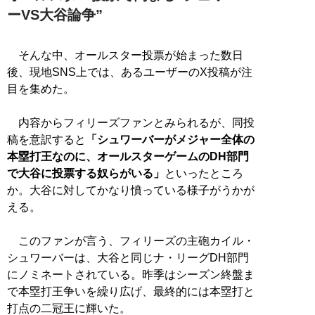
ーVS大谷論争”
そんな中、オールスター投票が始まった数日
後、現地SNS上では、あるユーザーのX投稿が注
目を集めた。
内容からフィリーズファンとみられるが、同投
稿を意訳すると
「シュワーバーがメジャー全体の
本塁打王なのに、オールスターゲームのDH部門
で大谷に投票する奴らがいる」
といったところ
か。大谷に対してかなり憤っている様子がうかが
える。
このファンが言う、フィリーズの主砲カイル・
シュワーバーは、大谷と同じナ・リーグDH部門
にノミネートされている。昨季はシーズン終盤ま
で本塁打王争いを繰り広げ、最終的には本塁打と
打点の二冠王に輝いた。