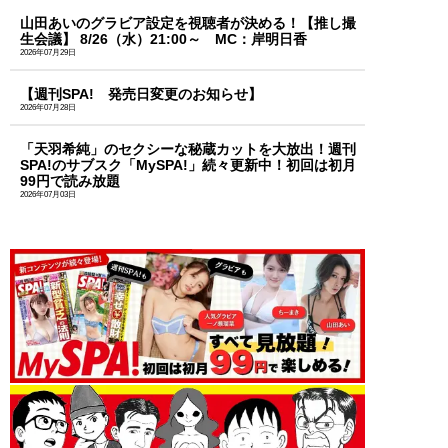
山田あいのグラビア設定を視聴者が決める！【推し撮
生会議】 8/26（水）21:00～ MC：岸明日香
2026年07月29日
【週刊SPA! 発売日変更のお知らせ】
2026年07月28日
「天羽希純」のセクシーな秘蔵カットを大放出！週刊
SPA!のサブスク「MySPA!」続々更新中！初回は初月
99円で読み放題
2026年07月03日