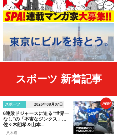
スポーツ 新着記事
NEW!
スポーツ
2026年08月07日
6連敗ドジャースに迫る“世界一
なし”の「不吉なジンクス」…
佐々木朗希＆山本...
八木遊