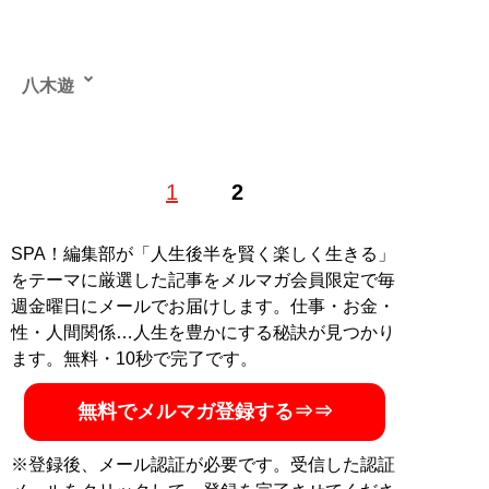
八木遊
1976年、和歌山県で生まれる。地元の高校を卒業後、野
1
2
茂英雄と同じ1995年に渡米。ヤンキース全盛期をアメリ
カで過ごした。米国で大学を卒業後、某スポーツデータ
会社に就職。プロ野球、MLB、NFLの業務などに携わ
SPA！編集部が「人生後半を賢く楽しく生きる」
る。現在は、MLBを中心とした野球記事、および競馬情
をテーマに厳選した記事をメルマガ会員限定で毎
報サイトにて競馬記事を執筆中。
週金曜日にメールでお届けします。仕事・お金・
性・人間関係…人生を豊かにする秘訣が見つかり
記事一覧へ
ます。無料・10秒で完了です。
無料でメルマガ登録する⇒⇒
※登録後、メール認証が必要です。受信した認証