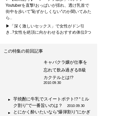
Youtuberを直撃!おっぱいが揺れ、透け乳首で
街中を歩いて“恥ずかしくない”のか聞いてみた
ら...
▶「深く激しいセックス」で女性がドン引
き...?女性を絶頂に向かわせるおすすめ体位3つ
この特集の前回記事
キャバクラ嬢が仕事を
忘れて飲み過ぎるB級
カクテルとは!?
2010.09.30
芋焼酎に牛乳でスイートポテト!? “ミル
ク割り”で一番旨いのは？
2010.09.30
とにかく酔いたいなら“爆弾割り”にかぎ