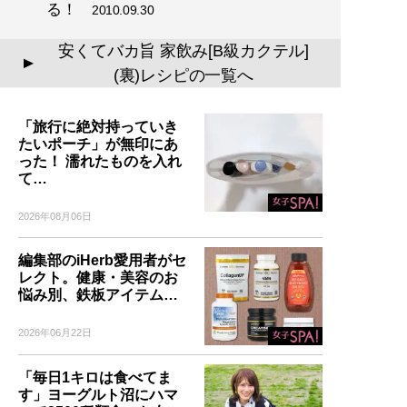
る！
2010.09.30
安くてバカ旨 家飲み[B級カクテル]
▲
(裏)レシピの一覧へ
「旅行に絶対持っていき
たいポーチ」が無印にあ
った！ 濡れたものを入れ
て…
2026年08月06日
編集部のiHerb愛用者がセ
レクト。健康・美容のお
悩み別、鉄板アイテム…
2026年06月22日
「毎日1キロは食べてま
す」ヨーグルト沼にハマ