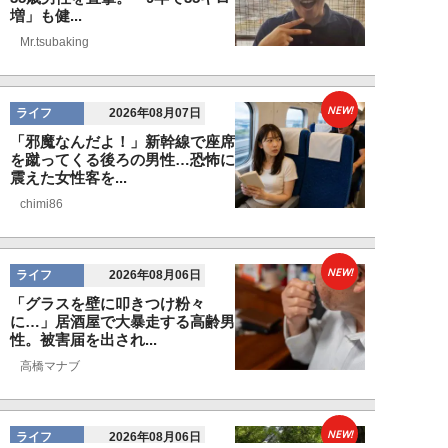
増」も健...
Mr.tsubaking
NEW!
ライフ
2026年08月07日
「邪魔なんだよ！」新幹線で座席
を蹴ってくる後ろの男性…恐怖に
震えた女性客を...
chimi86
NEW!
ライフ
2026年08月06日
「グラスを壁に叩きつけ粉々
に…」居酒屋で大暴走する高齢男
性。被害届を出され...
高橋マナブ
NEW!
ライフ
2026年08月06日