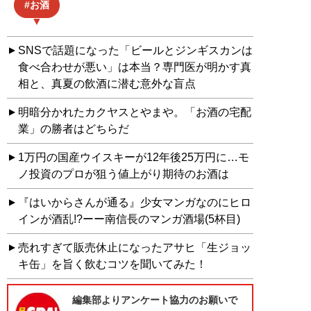
お酒
SNSで話題になった「ビールとジンギスカンは
食べ合わせが悪い」は本当？専門医が明かす真
相と、真夏の飲酒に潜む意外な盲点
明暗分かれたカクヤスとやまや。「お酒の宅配
業」の勝者はどちらだ
1万円の国産ウイスキーが12年後25万円に…モ
ノ投資のプロが狙う値上がり期待のお酒は
『はいからさんが通る』少女マンガなのにヒロ
インが酒乱!?ーー南信長のマンガ酒場(5杯目)
売れすぎて販売休止になったアサヒ「生ジョッ
キ缶」を旨く飲むコツを聞いてみた！