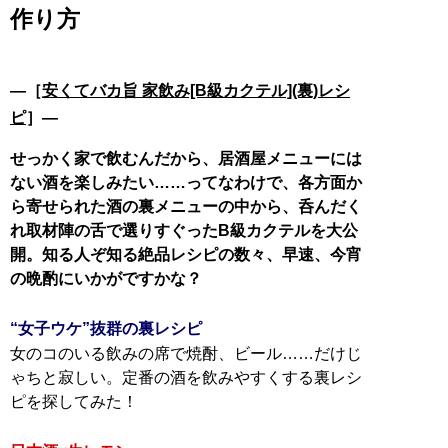
作り方
―［
安くてバカ旨 家飲み[B級カクテル](裏)レシ
ピ
］―
せっかく家で飲むんだから、居酒屋メニューには
ない酒を楽しみたい……ってなわけで、各方面か
ら寄せられた酒の裏メニューの中から、呑んだく
れ取材陣の舌で選りすぐったB級カクテルを大公
開。知る人ぞ知る絶品レシピの数々、早速、今宵
の晩酌にいかがですかな？
“女子ウケ”抜群の裏レシピ
女のコのいる飲みの席で焼酎、ビール……だけじ
ゃちと寂しい。定番の酒を飲みやすくする裏レシ
ピを探してみた！