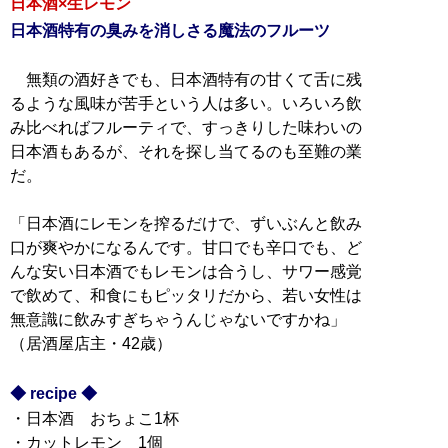
日本酒×生レモン
日本酒特有の臭みを消しさる魔法のフルーツ
無類の酒好きでも、日本酒特有の甘くて舌に残
るような風味が苦手という人は多い。いろいろ飲
み比べればフルーティで、すっきりした味わいの
日本酒もあるが、それを探し当てるのも至難の業
だ。
「日本酒にレモンを搾るだけで、ずいぶんと飲み
口が爽やかになるんです。甘口でも辛口でも、ど
んな安い日本酒でもレモンは合うし、サワー感覚
で飲めて、和食にもピッタリだから、若い女性は
無意識に飲みすぎちゃうんじゃないですかね」
（居酒屋店主・42歳）
◆ recipe ◆
・日本酒 おちょこ1杯
・カットレモン 1個