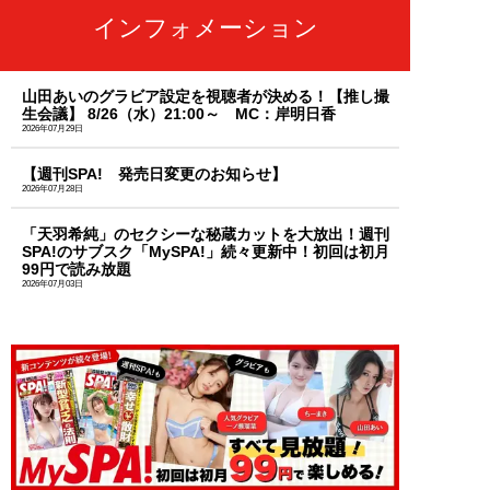
インフォメーション
山田あいのグラビア設定を視聴者が決める！【推し撮
生会議】 8/26（水）21:00～ MC：岸明日香
2026年07月29日
【週刊SPA! 発売日変更のお知らせ】
2026年07月28日
「天羽希純」のセクシーな秘蔵カットを大放出！週刊
SPA!のサブスク「MySPA!」続々更新中！初回は初月
99円で読み放題
2026年07月03日