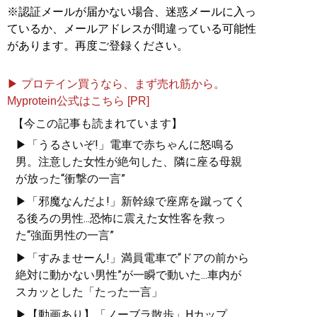
※認証メールが届かない場合、迷惑メールに入っ
ているか、メールアドレスが間違っている可能性
があります。再度ご登録ください。
▶ プロテイン買うなら、まず売れ筋から。
Myprotein公式はこちら [PR]
【今この記事も読まれています】
▶「うるさいぞ!」電車で赤ちゃんに怒鳴る
男。注意した女性が絶句した、隣に座る母親
が放った“衝撃の一言”
▶「邪魔なんだよ!」新幹線で座席を蹴ってく
る後ろの男性...恐怖に震えた女性客を救っ
た“強面男性の一言”
▶「すみませーん!」満員電車で“ドアの前から
絶対に動かない男性”が一瞬で動いた...車内が
スカッとした「たった一言」
▶【動画あり】「ノーブラ散歩」Hカップ