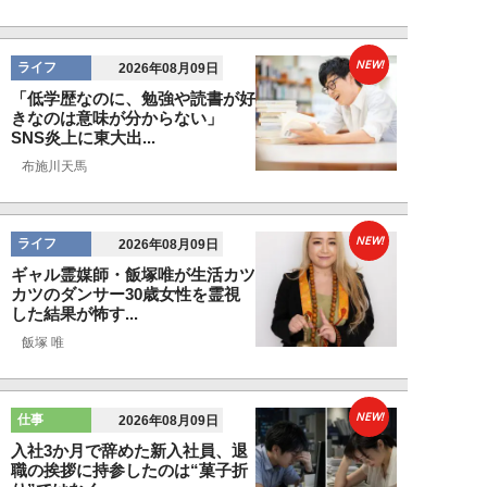
NEW!
ライフ
2026年08月09日
「低学歴なのに、勉強や読書が好
きなのは意味が分からない」
SNS炎上に東大出...
布施川天馬
NEW!
ライフ
2026年08月09日
ギャル霊媒師・飯塚唯が生活カツ
カツのダンサー30歳女性を霊視
した結果が怖す...
飯塚 唯
NEW!
仕事
2026年08月09日
入社3か月で辞めた新入社員、退
職の挨拶に持参したのは“菓子折