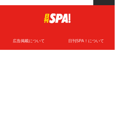
広告掲載について
日刊SPA！について
ニュース提供先
PR記事一覧
ライター・執筆者募集
プライバシーポリシー
Cookie使用について
著作権について
運営会社
記事使用について
お問い合わせ
よくある質問
扶桑社Webメディア