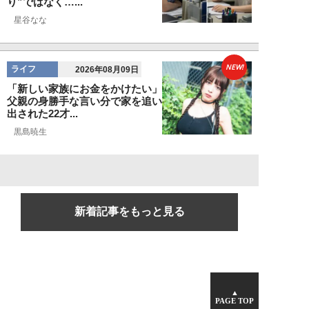
り”ではなく…...
星谷なな
NEW!
ライフ
2026年08月09日
「新しい家族にお金をかけたい」
父親の身勝手な言い分で家を追い
出された22才...
黒島暁生
新着記事をもっと見る
▲
PAGE TOP