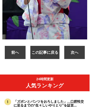
前へ
この記事に戻る
次へ
24時間更新
人気ランキング
「ズボンとパンツをおろしました」…口腔性交
に至るまでの“生々しいやりとり”を証言...