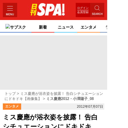
ログイン
会員登録
サブスク
新着
ニュース
エンタメ
ライフ
トップ
ミス慶應が浴衣姿を披露！ 告白シチュエーション
にドキドキ【画像集】
ミス慶應2012・小澤陽子_08
エンタメ
2012年07月07日
ミス慶應が浴衣姿を披露！ 告白
シチュエーションにドキドキ