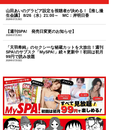
山田あいのグラビア設定を視聴者が決める！【推し撮
生会議】 8/26（水）21:00～ MC：岸明日香
2026年07月29日
【週刊SPA! 発売日変更のお知らせ】
2026年07月28日
「天羽希純」のセクシーな秘蔵カットを大放出！週刊
SPA!のサブスク「MySPA!」続々更新中！初回は初月
99円で読み放題
2026年07月03日