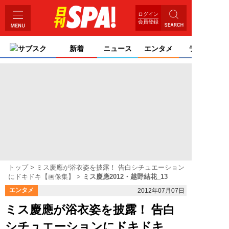
ログイン
会員登録
サブスク
新着
ニュース
エンタメ
ライフ
トップ
ミス慶應が浴衣姿を披露！ 告白シチュエーション
にドキドキ【画像集】
ミス慶應2012・越野結花_13
エンタメ
2012年07月07日
ミス慶應が浴衣姿を披露！ 告白
シチュエーションにドキドキ