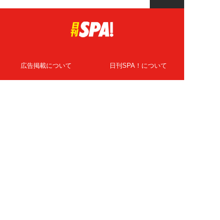
広告掲載について
日刊SPA！について
ニュース提供先
PR記事一覧
ライター・執筆者募集
プライバシーポリシー
Cookie使用について
著作権について
運営会社
記事使用について
お問い合わせ
よくある質問
扶桑社Webメディア