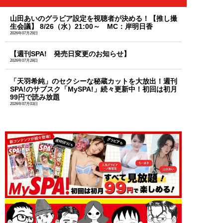
山田あいのグラビア設定を視聴者が決める！【推し撮
生会議】 8/26（水）21:00～ MC：岸明日香
2026年07月29日
【週刊SPA! 発売日変更のお知らせ】
2026年07月28日
「天羽希純」のセクシーな秘蔵カットを大放出！週刊
SPA!のサブスク「MySPA!」続々更新中！初回は初月
99円で読み放題
2026年07月03日