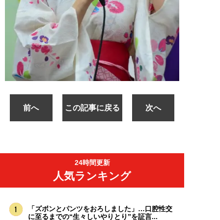
前へ
この記事に戻る
次へ
24時間更新
人気ランキング
「ズボンとパンツをおろしました」…口腔性交
に至るまでの“生々しいやりとり”を証言...