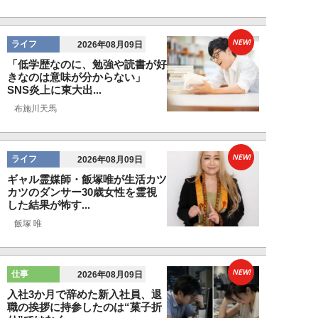
NEW!
ライフ
2026年08月09日
「低学歴なのに、勉強や読書が好
きなのは意味が分からない」
SNS炎上に東大出...
布施川天馬
NEW!
ライフ
2026年08月09日
ギャル霊媒師・飯塚唯が生活カツ
カツのダンサー30歳女性を霊視
した結果が怖す...
飯塚 唯
NEW!
仕事
2026年08月09日
入社3か月で辞めた新入社員、退
職の挨拶に持参したのは“菓子折