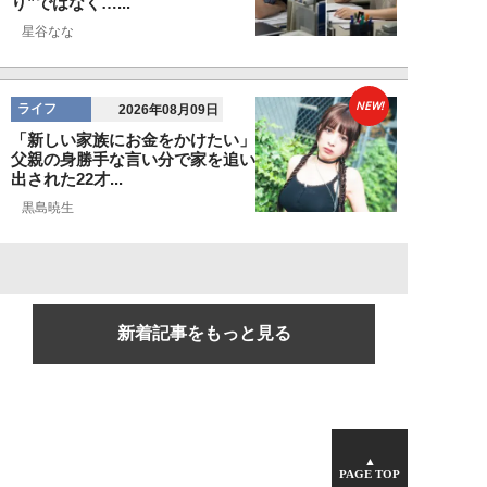
り”ではなく…...
星谷なな
NEW!
ライフ
2026年08月09日
「新しい家族にお金をかけたい」
父親の身勝手な言い分で家を追い
出された22才...
黒島暁生
新着記事をもっと見る
▲
PAGE TOP