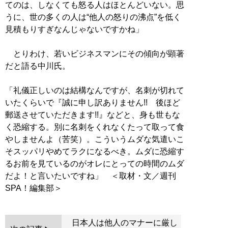
てのは、しなくても怒る人はほとんどいない。思
うに、世の多くの人は“他人の怒りの沸点”を低く
見積もりすぎなんじゃないですかね」
とりわけ、若いビジネスマンにその傾向が顕著
だと語る中川氏。
「礼儀正しいのは結構なんですが、名刺が切れて
いたくらいで『誠に申し訳ありません!! 後ほど
郵送させていただきます!!』などと、身も世もな
く恐縮する。別に名刺をくれなくたって取って食
やしませんよ（苦笑）。こういうムダな気遣いこ
そスッパリやめてラクになるべき。ムダに恐縮す
るお前を見ているのがオレにとっての時間のムダ
だよ！と言いたいですね」 ＜取材・文／週刊
日本人は他人のマナーに厳し