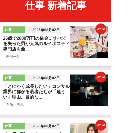
仕事 新着記事
NEW!
仕事
2026年08月02日
25歳で2000万円の借金…すべて
を失った男が人気のルイボスティ
専門店を全...
吉田一治
NEW!
仕事
2026年08月02日
「とにかく成長したい」コンサル
業界に群がる若者たちが「危う
い」理由。目的な...
布施川天馬
NEW!
仕事
2026年08月02日