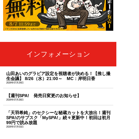
インフォメーション
山田あいのグラビア設定を視聴者が決める！【推し撮
生会議】 8/26（水）21:00～ MC：岸明日香
2026年07月29日
【週刊SPA! 発売日変更のお知らせ】
2026年07月28日
「天羽希純」のセクシーな秘蔵カットを大放出！週刊
SPA!のサブスク「MySPA!」続々更新中！初回は初月
99円で読み放題
2026年07月03日