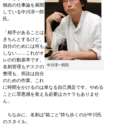
独自の仕事論を展開
している中川淳一郎
氏。
「相手があることは
きちんとするけど、
自分のためには何も
しない……これがオ
レの行動基準です。
中川淳一郎氏
名刺管理もデスクの
整理も、所詮は自分
のための作業。これ
に時間をかけるのは単なる自己満足です。やめる
ことに罪悪感を覚える必要はカケラもありませ
ん」
ちなみに、名刺は“箱ごと”持ち歩くのが中川氏
のスタイル。