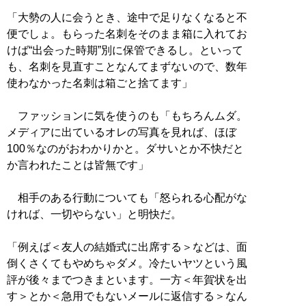
「大勢の人に会うとき、途中で足りなくなると不
便でしょ。もらった名刺をそのまま箱に入れてお
けば“出会った時期”別に保管できるし。といって
も、名刺を見直すことなんてまずないので、数年
使わなかった名刺は箱ごと捨てます」
ファッションに気を使うのも「もちろんムダ。
メディアに出ているオレの写真を見れば、ほぼ
100％なのがおわかりかと。ダサいとか不快だと
か言われたことは皆無です」
相手のある行動についても「怒られる心配がな
ければ、一切やらない」と明快だ。
「例えば＜友人の結婚式に出席する＞などは、面
倒くさくてもやめちゃダメ。冷たいヤツという風
評が後々までつきまといます。一方＜年賀状を出
す＞とか＜急用でもないメールに返信する＞なん