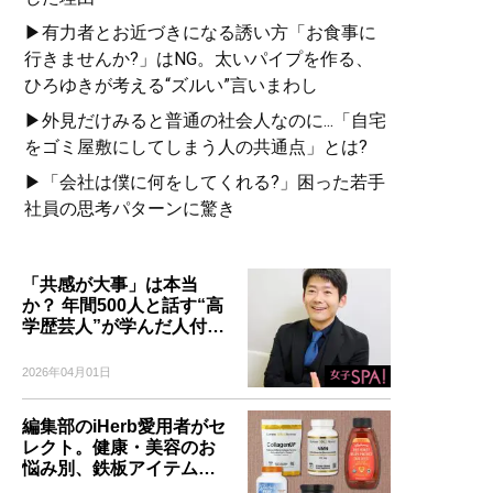
▶有力者とお近づきになる誘い方「お食事に
行きませんか?」はNG。太いパイプを作る、
ひろゆきが考える“ズルい”言いまわし
▶外見だけみると普通の社会人なのに...「自宅
をゴミ屋敷にしてしまう人の共通点」とは?
▶「会社は僕に何をしてくれる?」困った若手
社員の思考パターンに驚き
「共感が大事」は本当
か？ 年間500人と話す“高
学歴芸人”が学んだ人付…
2026年04月01日
編集部のiHerb愛用者がセ
レクト。健康・美容のお
悩み別、鉄板アイテム…