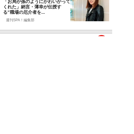
「お局が孫のようにかわいがって
くれた」納言・薄幸が伝授す
る“職場の厄介者を...
週刊SPA！編集部
NEW!
仕事
2026年08月01日
「あの人がいるだけで精神的にな
ぜか削られる…」職場の“毒社
員”は追い出して...
週刊SPA！編集部
NEW!
仕事
2026年07月31日
「なぜ私が尻ぬぐいで疲弊しなき
ゃいけないのか…」職場を荒らす
5タイプの“毒...
週刊SPA！編集部