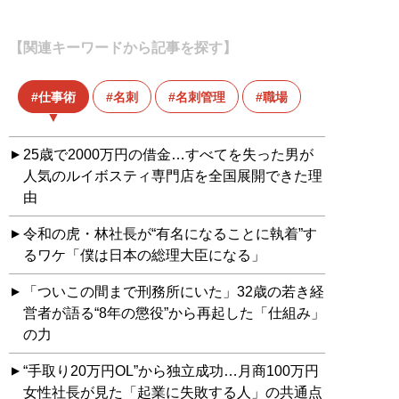
【関連キーワードから記事を探す】
仕事術
名刺
名刺管理
職場
25歳で2000万円の借金…すべてを失った男が
人気のルイボスティ専門店を全国展開できた理
由
令和の虎・林社長が“有名になることに執着”す
るワケ「僕は日本の総理大臣になる」
「ついこの間まで刑務所にいた」32歳の若き経
営者が語る“8年の懲役”から再起した「仕組み」
の力
“手取り20万円OL”から独立成功…月商100万円
女性社長が見た「起業に失敗する人」の共通点