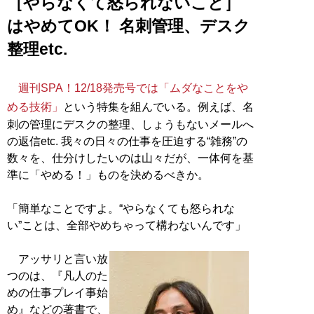
［やらなくて怒られないこと］
はやめてOK！ 名刺管理、デスク
整理etc.
週刊SPA！12/18発売号では「ムダなことをや
める技術」
という特集を組んでいる。例えば、名
刺の管理にデスクの整理、しょうもないメールへ
の返信etc. 我々の日々の仕事を圧迫する“雑務”の
数々を、仕分けしたいのは山々だが、一体何を基
準に「やめる！」ものを決めるべきか。
「簡単なことですよ。“やらなくても怒られな
い”ことは、全部やめちゃって構わないんです」
アッサリと言い放
つのは、『凡人のた
めの仕事プレイ事始
め』などの著書で、