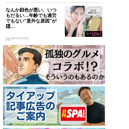
なんか顔色が悪い、いつ
もだるい…年齢でも過労
でもない“意外な原因”が
隠…
2026年06月30日
PR