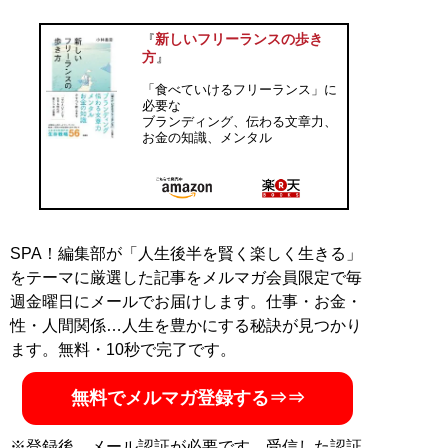
おいて、相続税の調査や所得税の確定申告対応、不服審
査業務等に従事。2017年7月、東京国税局を辞職し、フ
新しいフリーランスの歩き
『
リーライターに転身。書籍や雑誌、ウェブメディアを中
方
』
心とする精力的な執筆活動に加え、お金に関するセミナ
「食べていけるフリーランス」に
ーを行っている。『僕らを守るお金の教室』（サンマー
必要な
ク出版刊）、『元国税専門官がこっそり教える あなたの
ブランディング、伝わる文章力、
お金の知識、メンタル
隣の億万長者』（ダイヤモンド社刊）ほか著書多数。
公
式ホームページ
記事一覧へ
SPA！編集部が「人生後半を賢く楽しく生きる」
をテーマに厳選した記事をメルマガ会員限定で毎
週金曜日にメールでお届けします。仕事・お金・
性・人間関係…人生を豊かにする秘訣が見つかり
ます。無料・10秒で完了です。
無料でメルマガ登録する⇒⇒
※登録後、メール認証が必要です。受信した認証