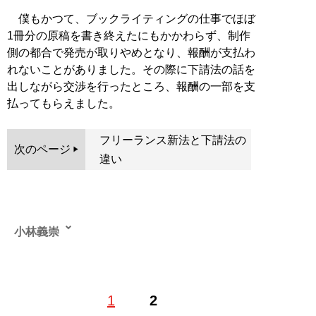
僕もかつて、ブックライティングの仕事でほぼ
1冊分の原稿を書き終えたにもかかわらず、制作
側の都合で発売が取りやめとなり、報酬が支払わ
れないことがありました。その際に下請法の話を
出しながら交渉を行ったところ、報酬の一部を支
払ってもらえました。
フリーランス新法と下請法の
次のページ
違い
小林義崇
2004年に東京国税局の国税専門官として採用され、以
1
2
後、都内の税務署、東京国税局、東京国税不服審判所に