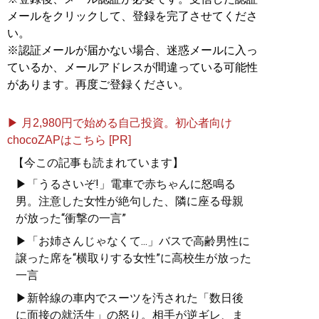
メールをクリックして、登録を完了させてくださ
い。
※認証メールが届かない場合、迷惑メールに入っ
ているか、メールアドレスが間違っている可能性
があります。再度ご登録ください。
▶ 月2,980円で始める自己投資。初心者向け
chocoZAPはこちら [PR]
【今この記事も読まれています】
▶「うるさいぞ!」電車で赤ちゃんに怒鳴る
男。注意した女性が絶句した、隣に座る母親
が放った“衝撃の一言”
▶「お姉さんじゃなくて...」バスで高齢男性に
譲った席を“横取りする女性”に高校生が放った
一言
▶新幹線の車内でスーツを汚された「数日後
に面接の就活生」の怒り。相手が逆ギレ、ま