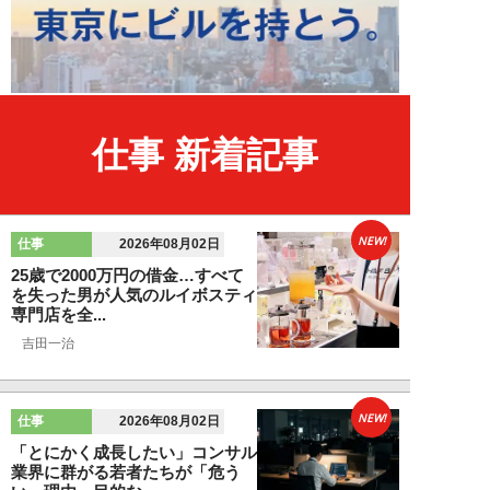
仕事 新着記事
NEW!
仕事
2026年08月02日
25歳で2000万円の借金…すべて
を失った男が人気のルイボスティ
専門店を全...
吉田一治
NEW!
仕事
2026年08月02日
「とにかく成長したい」コンサル
業界に群がる若者たちが「危う