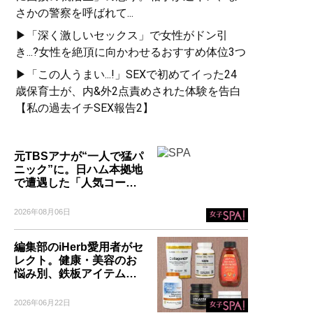
さかの警察を呼ばれて...
▶「深く激しいセックス」で女性がドン引
き...?女性を絶頂に向かわせるおすすめ体位3つ
▶「この人うまい...!」SEXで初めてイった24
歳保育士が、内&外2点責めされた体験を告白
【私の過去イチSEX報告2】
元TBSアナが“一人で猛パ
ニック”に。日ハム本拠地
で遭遇した「人気コー…
2026年08月06日
編集部のiHerb愛用者がセ
レクト。健康・美容のお
悩み別、鉄板アイテム…
2026年06月22日