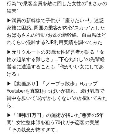
行為”で乗客全員を敵に回した女性の“まさかの
結末”
▶満員の新幹線で子供が「座りたい~!」迷惑
家族に困惑...周囲の乗客が内心“スカッ”とした
おばあさんの行動/お盆の新幹線、自由席はど
れくらい混雑する?JR利用実績を調べてみた
▶元リクルートの33歳女性経営者が語る「女
性が起業する難しさ」...“下心丸出し”の先輩経
営者に遭遇することも「俺がいい女にしてあ
げる」
▶【動画あり】「ノーブラ散歩」Hカップ
Youtuberを直撃!おっぱいが揺れ、透け乳首で
街中を歩いて“恥ずかしくない”のか聞いてみた
ら...
▶「1時間1万円」の施術が招いた“悪夢の5年
間”...女性整体師を狙う70代ガチ恋客の実態
「その執念が怖すぎて」