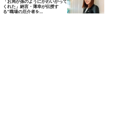
「お局が孫のようにかわいがって
くれた」納言・薄幸が伝授す
る“職場の厄介者を...
週刊SPA！編集部
NEW!
仕事
2026年08月01日
「あの人がいるだけで精神的にな
ぜか削られる…」職場の“毒社
員”は追い出して...
週刊SPA！編集部
NEW!
仕事
2026年07月31日
「なぜ私が尻ぬぐいで疲弊しなき
ゃいけないのか…」職場を荒らす
5タイプの“毒...
週刊SPA！編集部