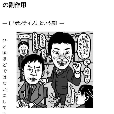
の副作用
―［
「ポジティブ」という病
］―
ひ
と
頃
ほ
ど
で
は
な
い
に
し
て
も