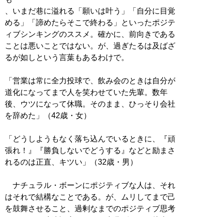
、いまだ巷に溢れる「願いは叶う」「自分に目覚
める」「諦めたらそこで終わる」といったポジテ
ィブシンキングのススメ。確かに、前向きである
ことは悪いことではない。が、過ぎたるは及ばざ
るが如しという言葉もあるわけで。
「営業は常に全力投球で、飲み会のときは自分が
道化になってまで人を笑わせていた先輩。数年
後、ウツになって休職。そのまま、ひっそり会社
を辞めた」（42歳・女）
「どうしようもなく落ち込んでいるときに、『頑
張れ！』『勝負しないでどうする』などと励まさ
れるのは正直、キツい」（32歳・男）
ナチュラル・ボーンにポジティブな人は、それ
はそれで結構なことである。が、ムリしてまで己
を鼓舞させること、過剰なまでのポジティブ思考