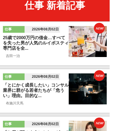
仕事 新着記事
NEW!
仕事
2026年08月02日
25歳で2000万円の借金…すべて
を失った男が人気のルイボスティ
専門店を全...
吉田一治
NEW!
仕事
2026年08月02日
「とにかく成長したい」コンサル
業界に群がる若者たちが「危う
い」理由。目的な...
布施川天馬
NEW!
仕事
2026年08月02日