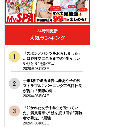
24時間更新
人気ランキング
「ズボンとパンツをおろしました」
…口腔性交に至るまでの“生々しい
やりとり”を証言...
2026年08月03日
手紙1枚で退所通告…藤あや子の独
立トラブルにバーニング二代目社長
が告白「実際の料...
2026年08月04日
「叩かれた女子中学生が泣いてい
た」満員電車で“杖を振り回す”高齢
者が暴走。“屈強...
2026年08月02日