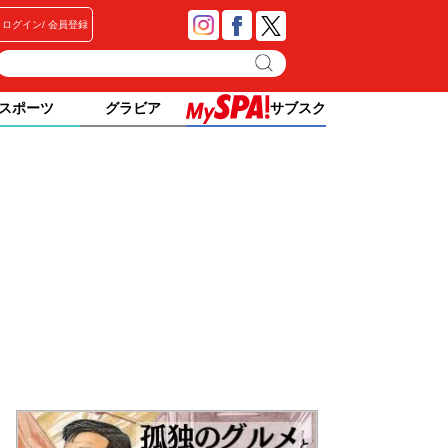
ログイン
会員登録
スポーツ
グラビア
サブスク