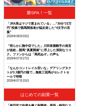
勝SPA！一覧
「JRA系はマジで恵まれている」…“30分で2万
円”投稿で競馬関係者が猛反発した“4文字の言
葉”
2026年08月03日
「明らかに熱中症でした」川田将雅騎手の発言
が波紋…競馬“真夏開催”に浮上した深刻なリス
ク。ファンからは「馬死ぬぞ」の声も
2026年07月27日
「なんかコントレイル安いな」デアリングタク
トが3.3億円の陰で…無敗三冠馬がセレクトセ
ールで明暗
2026年07月15日
はじめての副業一覧
「超円安で外貨を稼ぐ副業術」英語・特別なス