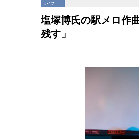
ライフ
塩塚博氏の駅メロ作
残す」