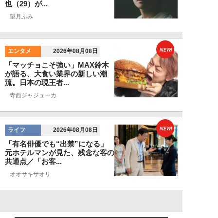
也（29）が...
望月ふみ
NEW!
エンタメ
2026年08月08日
「マッチョこそ強い」MAX鈴木
が語る、大食い業界の新しい潮
流。日本の現王者...
寺西ジャジューカ
NEW!
ライフ
2026年08月08日
「有名俳優でも“出禁”になる」
元ホテルマンが見た、残念な客の
共通点／「お客...
オオサキサオリ