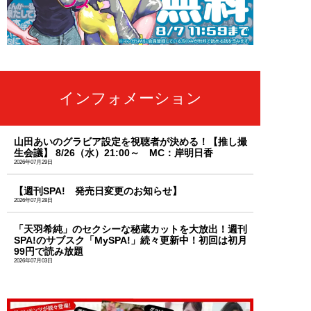
インフォメーション
山田あいのグラビア設定を視聴者が決める！【推し撮
生会議】 8/26（水）21:00～ MC：岸明日香
2026年07月29日
【週刊SPA! 発売日変更のお知らせ】
2026年07月28日
「天羽希純」のセクシーな秘蔵カットを大放出！週刊
SPA!のサブスク「MySPA!」続々更新中！初回は初月
99円で読み放題
2026年07月03日