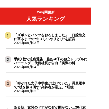
24時間更新
人気ランキング
「ズボンとパンツをおろしました」…口腔性交
に至るまでの“生々しいやりとり”を証言...
2026年08月03日
手紙1枚で退所通告…藤あや子の独立トラブルに
バーニング二代目社長が告白「実際の料...
2026年08月04日
「叩かれた女子中学生が泣いていた」満員電車
で“杖を振り回す”高齢者が暴走。“屈強...
2026年08月02日
ある朝、玄関のドアがなぜか開かない…20代女