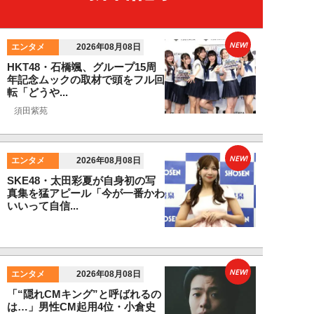
NEW!
エンタメ
2026年08月08日
HKT48・石橋颯、グループ15周
年記念ムックの取材で頭をフル回
転「どうや...
須田紫苑
NEW!
エンタメ
2026年08月08日
SKE48・太田彩夏が自身初の写
真集を猛アピール「今が一番かわ
いいって自信...
NEW!
エンタメ
2026年08月08日
「“隠れCMキング”と呼ばれるの
は…」男性CM起用4位・小倉史