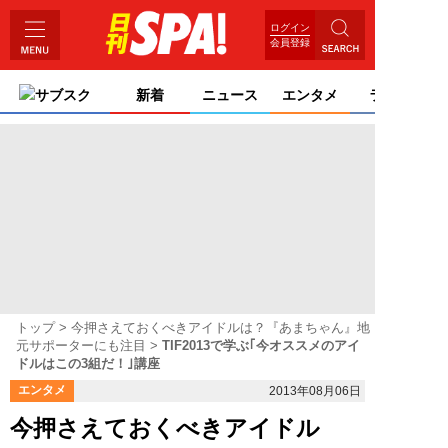
ログイン
会員登録
サブスク
新着
ニュース
エンタメ
ライフ
トップ
今押さえておくべきアイドルは？『あまちゃん』地
元サポーターにも注目
TIF2013で学ぶ｢今オススメのアイ
ドルはこの3組だ！｣講座
エンタメ
2013年08月06日
今押さえておくべきアイドル