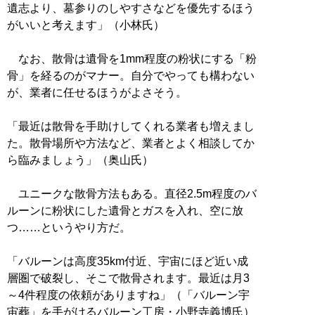
遺志より、墓参りのしやすさなどを優先するほう
がいいと考えます」（小林氏）
なお、散骨は遺骨を1mm程度の粉状にする「粉
骨」を経るのがマナー。自分でやっても構わない
が、業者に任せるほうがよさそう。
「最近は散骨を手助けしてくれる業者も増えまし
た。散骨場所や方法など、業者とよく相談してか
ら臨みましょう」（奥山氏）
ユニークな散骨方法もある。直径2.5m程度のバ
ルーンに粉状にした遺骨とガスを入れ、空に放
つ……というやり方だ。
「バルーンは高度35km付近、宇宙にほど近い成
層圏で破裂し、そこで散骨されます。最近は月3
～4件程度の依頼がありますね」（「バルーン宇
宙葬」を手がけるバルーン工房・小野寺義博氏）