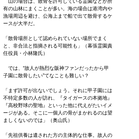
山の場合は、散骨を許可している霊園などが所
有の山林にまくことが多い。海の場合は港湾内や
漁場周辺を避け、公海上まで船で出て散骨するケ
ースが大半だ。
「散骨場所として認められていない場所でまく
と、非合法と指摘される可能性も」（幕張霊園責
任役員・小林隆氏）
では、“故人が熱烈な阪神ファンだったから甲
子園に散骨したい”てなことも難しい？
「まず許可が出ないでしょう。それに甲子園には
不特定多数の人が訪れ、『タイガースの本拠地』
『高校野球の聖地』といった他に代えがたいイメ
ージがある。そこに一個人の骨がまかれるのは望
ましくないのでは」（奥山氏）
「先祖供養は遺された方の主体的な仕事。故人の