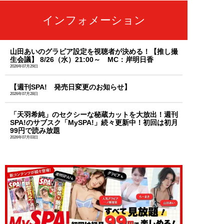
インフォメーション
山田あいのグラビア設定を視聴者が決める！【推し撮
生会議】 8/26（水）21:00～ MC：岸明日香
2026年07月29日
【週刊SPA! 発売日変更のお知らせ】
2026年07月28日
「天羽希純」のセクシーな秘蔵カットを大放出！週刊
SPA!のサブスク「MySPA!」続々更新中！初回は初月
99円で読み放題
2026年07月03日