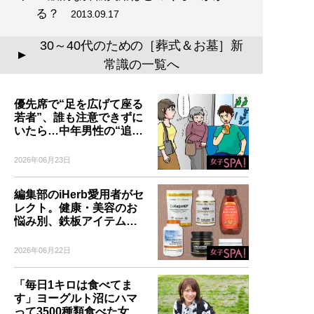
る？
2013.09.17
30～40代のための［葬式＆お墓］新
▲
常識の一覧へ
優先席で“足を広げて座る
若者”、誰も注意できずに
いたら…中年男性の“追…
2026年06月23日
編集部のiHerb愛用者がセ
レクト。健康・美容のお
悩み別、鉄板アイテム…
2026年06月22日
「毎日1キロは食べてま
す」ヨーグルト沼にハマ
って3500種類食べた女