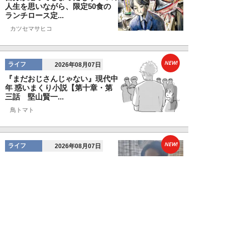
人生を思いながら、限定50食の
ランチロース定...
カツセマサヒコ
NEW!
ライフ
2026年08月07日
『まだおじさんじゃない』現代中
年 惑いまくり小説【第十章・第
三話 堅山賢一...
鳥トマト
NEW!
ライフ
2026年08月07日
ラーメンを「年間800杯」を食す
35歳男性を直撃。「9年で35キロ
増」も健...
Mr.tsubaking