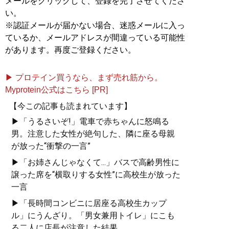
メールをクリックして、登録を完了させてくださ
い。
※認証メールが届かない場合、迷惑メールに入っ
ているか、メールアドレスが間違っている可能性
があります。再度ご登録ください。
▶ プロテイン買うなら、まず売れ筋から。
Myprotein公式はこちら [PR]
【今この記事も読まれています】
▶「うるさいぞ!」電車で赤ちゃんに怒鳴る
男。注意した女性が絶句した、隣に座る母親
が放った“衝撃の一言”
▶「お姉さんじゃなくて...」バスで高齢男性に
譲った席を“横取りする女性”に高校生が放った
一言
▶「長時間コンビニに居座る高校生カップ
ル」にうんざり。「男女兼用トイレ」にこも
る二人に店長が注意した結果...