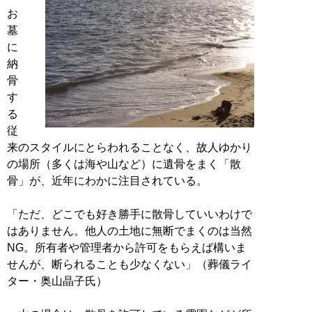
お
墓
に
納
骨
す
る
従
来のスタイルにとらわれることなく、故人ゆかり
の場所（多くは海や山など）に遺骨をまく「散
骨」が、近年にわかに注目されている。
「ただ、どこでも好き勝手に散骨していいわけで
はありません。他人の土地に無断でまくのは当然
NG。所有者や管理者から許可をもらえば構いま
せんが、断られることも少なくない」（葬儀ライ
ター・奥山晶子氏）